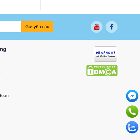
Gửi yêu cầu
ung
n
 toán