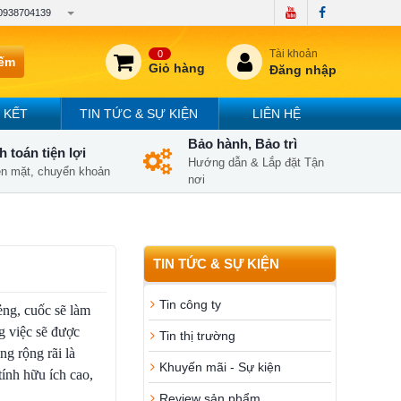
0938704139
Tài khoản
0
iếm
Giỏ hàng
Đăng nhập
 KẾT
TIN TỨC & SỰ KIỆN
LIÊN HỆ
Bảo hành, Bảo trì
 toán tiện lợi
Hướng dẫn & Lắp đặt Tận
iền mặt, chuyển khoản
nơi
TIN TỨC & SỰ KIỆN
Tin công ty
ẻng, cuốc sẽ làm
 việc sẽ được
Tin thị trường
ng rộng rãi là
Khuyến mãi - Sự kiện
tính hữu ích cao,
Review sản phẩm