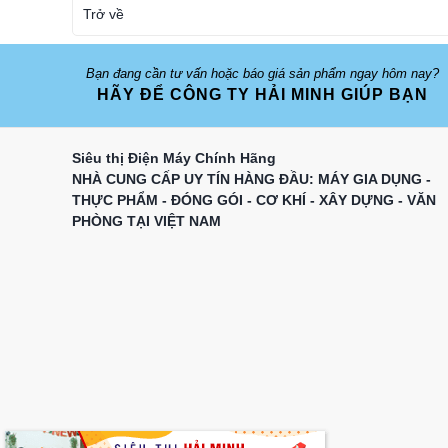
Trở về
Bạn đang cần tư vấn hoặc báo giá sản phẩm ngay hôm nay?
HÃY ĐỂ CÔNG TY HẢI MINH GIÚP BẠN
Siêu thị Điện Máy Chính Hãng
NHÀ CUNG CẤP UY TÍN HÀNG ĐẦU: MÁY GIA DỤNG -
THỰC PHẨM - ĐÓNG GÓI - CƠ KHÍ - XÂY DỰNG - VĂN
PHÒNG TẠI VIỆT NAM