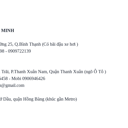
 MINH
ờng 25, Q.Bình Thạnh (Có bãi đậu xe hơi )
898 - 0909722139
ễn Trãi, P.Thanh Xuân Nam, Quận Thanh Xuân (ngõ Ô Tô )
86458 - Mobi 0906946426
.vn@gmail.com
Sở Dầu, quận Hồng Bàng (khúc gần Metro)