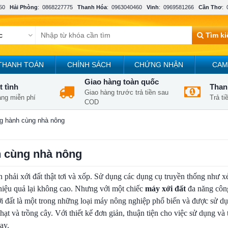
50
Hải Phòng
:
0868227775
Thanh Hóa
:
0963040460
Vinh
:
0969581266
Cần Thơ
:
Tìm k
THANH TOÁN
CHÍNH SÁCH
CHỨNG NHẬN
CAM
Giao hàng toàn quốc
t tình
Thanh
Giao hàng trước trả tiền sau
àng miễn phí
Trả t
COD
ng hành cùng nhà nông
h cùng nhà nông
ạn phải xới đất thật tơi và xốp. Sử dụng các dụng cụ truyền thống như x
hiệu quả lại không cao. Nhưng với một chiếc
máy xới đất
đa năng công
xới đất là một trong những loại máy nông nghiệp phổ biến và được sử dụ
ạt và trồng cây. Với thiết kế đơn giản, thuận tiện cho việc sử dụng và 
ay.