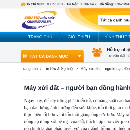
Hồ Chí Minh
:
0902787139
Hà Nội
:
0918486458
Đà Nẵng
:
09629864
TRANG CHỦ
GIỚI THIỆU
HÌNH THỨC 
Hỗ trợ nhiệ
Tư vấn đặt h
TẤT CẢ DANH MỤC
Trang chủ
Tin tức & Sự kiện
Máy xới đất – người bạn đồ
Máy xới đất – người bạn đồng hàn
Ngày nay, để cây trồng phát triển tốt, có năng suất cao b
bạn đau lưng, ảnh hưởng đến sức khỏe, tốn thời gian mà 
thực hiện tốt hơn và ít tốn thời gian,công sức hơn. Máy 
nông cụ dùng xới bề mặt của đất, thích hợp cho việc gieo h
nó chính là giải pháp tuyệt vời của ngành trồng trọt hiện n