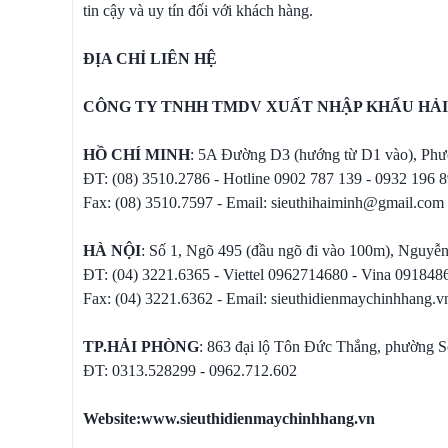
tin cậy và uy tín đối với khách hàng.
ĐỊA CHỈ LIÊN HỆ
CÔNG TY TNHH TMDV XUẤT NHẬP KHẨU HẢI
HỒ CHÍ MINH
: 5A Đường D3 (hướng từ D1 vào), Phư
ĐT: (08) 3510.2786 - Hotline 0902 787 139 - 0932 196 
Fax: (08) 3510.7597 - Email: sieuthihaiminh@gmail.com
HÀ NỘI
: Số 1, Ngõ 495 (đầu ngõ đi vào 100m), Nguy
ĐT: (04) 3221.6365 - Viettel 0962714680 - Vina 09184
Fax: (04) 3221.6362 - Email: sieuthidienmaychinhhang
TP.HẢI PHÒNG
: 863 đại lộ Tôn Đức Thắng, phường 
ĐT: 0313.528299 - 0962.712.602
Website:
www.sieuthidienmaychinhhang.vn