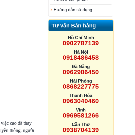
Hướng dẫn sử dụng
Tư vấn Bán hàng
Hồ Chí Minh
0902787139
Hà Nội
0918486458
Đà Nẵng
0962986450
Hải Phòng
0868227775
Thanh Hóa
0963040460
Vinh
0969581266
 việc cao đã thay
Cần Thơ
0938704139
ruyền thống, người