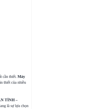
t cần thiết.
Máy
ần thiết của nhiều
ẬN TÌNH –
đang là sự lựa chọn