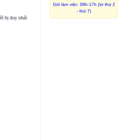
Giờ làm việc: 08h-17h (từ thứ 2
- thứ 7)
ết bị duy nhất