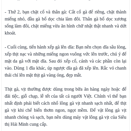
- Thứ 2, bạn chặt cổ và thân gà: Cắt cổ gà để riêng, chặt thành
miếng nhỏ, đầu gà bổ dọc chia làm đôi. Thân gà bổ dọc xương
sống làm đôi, chặt miếng vừa ăn hình chữ nhật thật nhanh và dứt
khoát.
- Cuối cùng, tiến hành xếp gà lên dĩa: Bạn nên chọn dĩa sâu lòng,
xếp thịt nạc và những miếng ngon vuông vức lên trước, chú ý để
mặt da gà với mặt dĩa. Sau đó xếp cổ, cánh và các phần còn lại
vào. Dùng 1 đĩa khác, úp ngược dĩa gà đã xếp lên. Rắc vỏ chanh
thái chỉ lên mặt thịt gà vàng óng, đẹp mắt.
Thịt gà, vịt thường được dùng trong bữa ăn hàng ngày hoặc để
đãi tiệc, giỗ chạp, lễ tết của tất cả người Việt. Chính vì thế bạn
nhất định phải biết cách nhổ lông gà vịt nhanh sạch nhất, để thịt
gà vịt khi chế biến thơm ngon, ngọt mềm. Để vặt lông gà vịt
nhanh chóng và sạch, bạn nên dùng máy vặt lông gà vịt của Siêu
thị Hải Minh cung cấp.