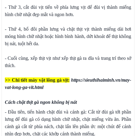
- Thứ 3, cắt đùi vịt tiến về phía lưng vịt để đùi vị thành miếng
hình chữ nhật đẹp mắt và ngon hơn.
- Thứ 4, bổ đôi phần lưng và chặt thịt vịt thành miếng dài hơi
mỏng hình chữ nhật hoặc hình bình hành, dứt khoát để thịt không
bị nát, tuột hết da.
- Cuối cùng, xếp thịt vịt như xếp thịt gà ra dĩa và trang trí theo sở
thích.
>> Chi tiết máy vặt lông gà vịt:
h
ttps://sieuthihaiminh.vn/may-
vat-long-ga-vit.html
Cách chặt thịt gà ngon không bị nát
- Đầu tiên, tiến hành chặt đùi và cánh gà: Cắt từ đùi gà tới phần
lưng để đùi gà có dạng hình chữ nhật, chặt miếng vừa ăn. Phần
cánh gà cắt từ phía nách, chặt lấn lên phần ức một chút để cánh
nhìn đẹp hơn, chặt các khớp cánh thành miếng.