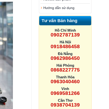
Hướng dẫn sử dụng
Tư vấn Bán hàng
Hồ Chí Minh
0902787139
Hà Nội
0918486458
Đà Nẵng
0962986450
Hải Phòng
0868227775
Thanh Hóa
0963040460
Vinh
0969581266
Cần Thơ
0938704139