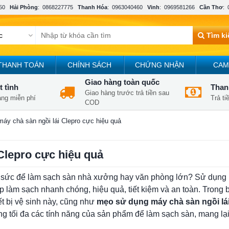
50
Hải Phòng
:
0868227775
Thanh Hóa
:
0963040460
Vinh
:
0969581266
Cần Thơ
:
Tìm k
THANH TOÁN
CHÍNH SÁCH
CHỨNG NHẬN
CAM
Giao hàng toàn quốc
t tình
Thanh
Giao hàng trước trả tiền sau
àng miễn phí
Trả t
COD
áy chà sàn ngồi lái Clepro cực hiệu quả
Clepro cực hiệu quả
g sức để làm sạch sàn nhà xưởng hay văn phòng lớn? Sử dụng
úp làm sạch nhanh chóng, hiệu quả, tiết kiệm và an toàn. Trong b
iết bị vệ sinh này, cũng như
mẹo sử dụng máy chà sàn ngồi lá
ng tối đa các tính năng của sản phẩm để làm sạch sàn, mang lạ