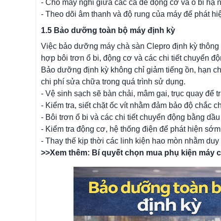
- Cho máy nghỉ giữa các ca để động cơ và ổ bi hạ n
- Theo dõi âm thanh và độ rung của máy để phát hi
1.5 Bảo dưỡng toàn bộ máy định kỳ
Việc bảo dưỡng máy chà sàn Clepro định kỳ thông qu
hợp bôi trơn ổ bi, động cơ và các chi tiết chuyển đ
Bảo dưỡng định kỳ không chỉ giảm tiếng ồn, hạn chế
chi phí sửa chữa trong quá trình sử dụng.
- Vệ sinh sạch sẽ bàn chải, mâm gai, trục quay để 
- Kiểm tra, siết chặt ốc vít nhằm đảm bảo độ chắc 
- Bôi trơn ổ bi và các chi tiết chuyển động bằng d
- Kiểm tra động cơ, hệ thống điện để phát hiện sớm
- Thay thế kịp thời các linh kiện hao mòn nhằm duy t
>>Xem thêm:
Bí quyết chọn mua phụ kiện máy 