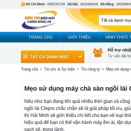
Hồ Chí Minh
:
0902787139
Hà Nội
:
0918486458
Đà Nẵng
:
09629864
TRANG CHỦ
GIỚI THIỆU
HÌNH THỨC 
Hỗ trợ nhiệ
Tư vấn đặt h
TẤT CẢ DANH MỤC
Trang chủ
Tin tức & Sự kiện
Tin công ty
Mẹo sử dụng m
Mẹo sử dụng máy chà sàn ngồi lái 
Nếu như bạn đang tốn quá nhiều thời gian và côn
ngồi lái Clepro chắc chắn sẽ là giải pháp tối ưu, gi
thị Hải Minh sẽ giới thiệu chi tiết cho bạn về loại th
hiệu quả để bạn có thể vận hành máy êm ái, tận dụ
sạch sẽ, trong lành.