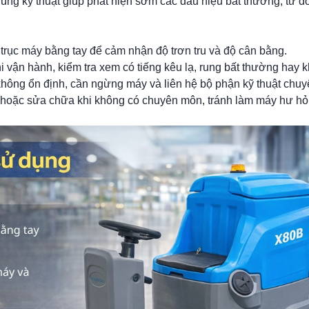
đúng kỹ thuật giúp phát hiện sớm các dấu hiệu bất thường, từ đ
ử trục máy bằng tay để cảm nhận độ trơn tru và độ cân bằng.
 vận hành, kiểm tra xem có tiếng kêu lạ, rung bất thường hay 
 không ổn định, cần ngừng máy và liên hệ bộ phận kỹ thuật chu
dỡ hoặc sửa chữa khi không có chuyên môn, tránh làm máy hư h