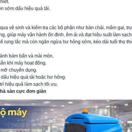
hiệt.
ện sớm dấu hiệu quá tải.
a vệ sinh và kiểm tra các bộ phận như bàn chải, mâm gai, trục 
ộng, giúp máy vận hành ổn định, êm ái và đạt hiệu suất làm sạch 
 rung lắc mà còn ngăn ngừa hư hỏng sớm, kéo dài tuổi thọ thiết
tránh bám bẩn và mài mòn.
chắn khi máy hoạt động.
ầu mỡ chuyên dụng.
 dấu hiệu quá tải hoặc hư hỏng.
rì hiệu quả làm sạch tối ưu.
chà sàn cực đơn giản