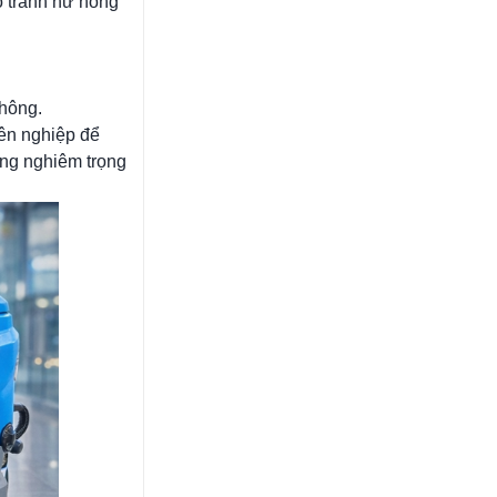
ó tránh hư hỏng
không.
yên nghiệp để
ỏng nghiêm trọng