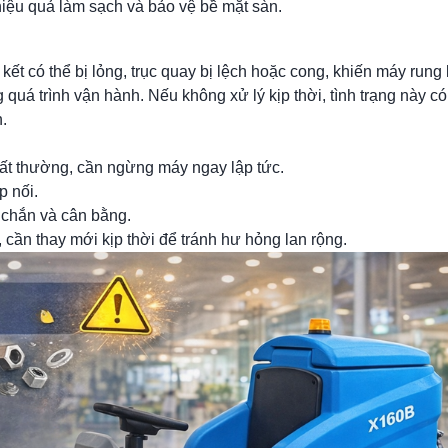
hiệu quả làm sạch và bảo vệ bề mặt sàn.
n kết có thể bị lỏng, trục quay bị lệch hoặc cong, khiến máy rung
g quá trình vận hành. Nếu không xử lý kịp thời, tình trạng này c
.
bất thường, cần ngừng máy ngay lập tức.
p nối.
c chắn và cân bằng.
 cần thay mới kịp thời để tránh hư hỏng lan rộng.