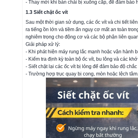
- Thay mới khi bàn chải bị xuống cấp, để đảm bảo 
1.3 Siết chặt ốc vít
Sau một thời gian sử dụng, các ốc vít và chi tiết liê
ra tiếng ồn lớn và tiềm ẩn nguy cơ mất an toàn tron
nghiêm trọng cho động cơ và các bộ phận liên quan
Giải pháp xử lý:
- Khi phát hiện máy rung lắc mạnh hoặc vận hành 
- Kiểm tra định kỳ toàn bộ ốc vít, bu lông và các khớ
- Siết chặt lại các ốc vít bị lỏng để đảm bảo độ chắ
- Trường hợp trục quay bị cong, mòn hoặc lệch tâm,