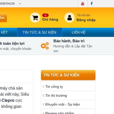
0938704139
Tài khoản
0
iếm
Giỏ hàng
Đăng nhập
 KẾT
TIN TỨC & SỰ KIỆN
LIÊN HỆ
Bảo hành, Bảo trì
 toán tiện lợi
Hướng dẫn & Lắp đặt Tận
iền mặt, chuyển khoản
nơi
TIN TỨC & SỰ KIỆN
Tin công ty
 máy chà sàn
ài viết này, Siêu
Tin thị trường
i Clepro
cực
Khuyến mãi - Sự kiện
i không gian
Review sản phẩm