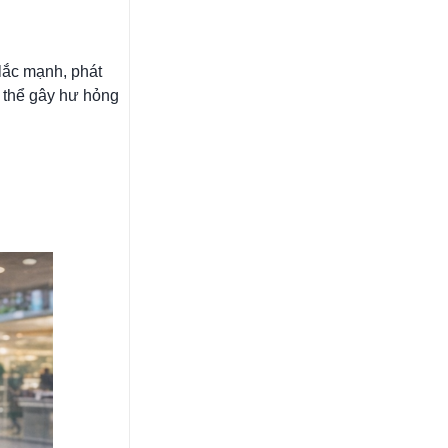
 lắc mạnh, phát
ó thể gây hư hỏng