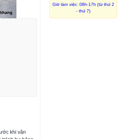
Giờ làm việc: 08h-17h (từ thứ 2
- thứ 7)
rước khi vận