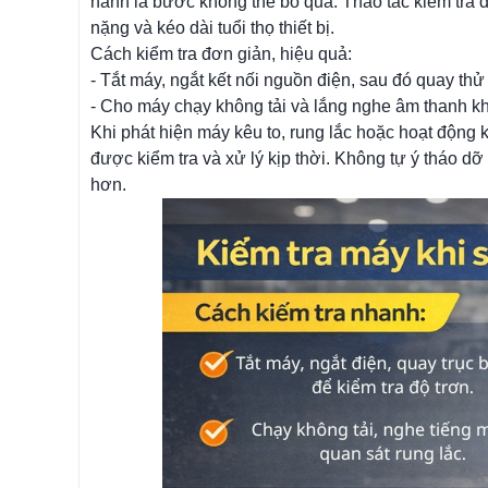
hành là bước không thể bỏ qua. Thao tác kiểm tra 
nặng và kéo dài tuổi thọ thiết bị.
Cách kiểm tra đơn giản, hiệu quả:
- Tắt máy, ngắt kết nối nguồn điện, sau đó quay th
- Cho máy chạy không tải và lắng nghe âm thanh khi
Khi phát hiện máy kêu to, rung lắc hoặc hoạt động
được kiểm tra và xử lý kịp thời. Không tự ý tháo 
hơn.