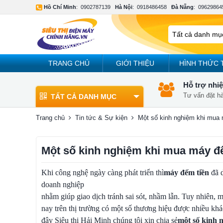
Hồ Chí Minh
:
0902787139
Hà Nội
:
0918486458
Đà Nẵng
:
09629864
TRANG CHỦ
GIỚI THIỆU
HÌNH THỨC 
Hỗ trợ nhiệ
Tư vấn đặt h
TẤT CẢ DANH MỤC
Trang chủ
Tin tức & Sự kiện
Một số kinh nghiệm khi mua 
Một số kinh nghiệm khi mua máy đ
Khi công nghệ ngày càng phát triển thì
máy đếm tiền
đã d
doanh nghiệp
nhằm giúp giao dịch tránh sai sót, nhầm lẫn. Tuy nhiên, 
nay trên thị trường có một số thương hiệu được nhiều kh
đây Siêu thị Hải Minh chúng tôi xin chia sẻ
một số kinh 