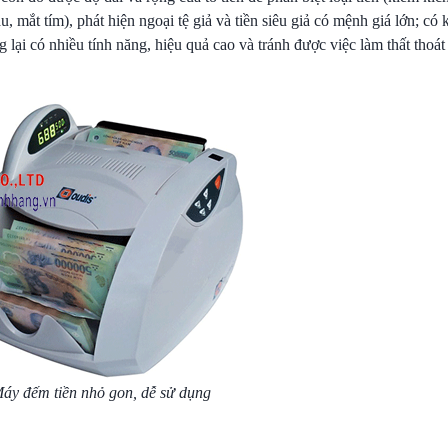
u, mắt tím), phát hiện ngoại tệ giả và tiền siêu giả có mệnh giá lớn; có
lại có nhiều tính năng, hiệu quả cao và tránh được việc làm thất thoát 
áy đếm tiền nhỏ gon, dễ sử dụng