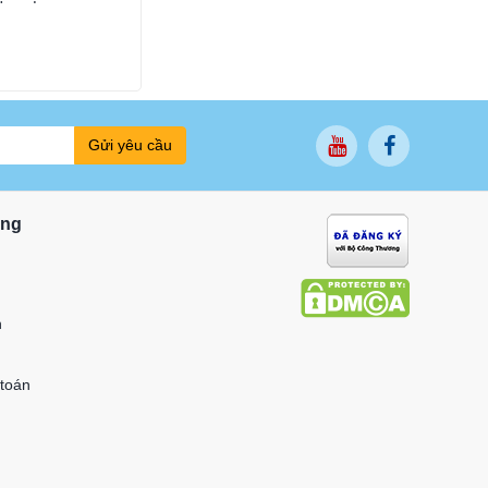
Gửi yêu cầu
ung
n
 toán