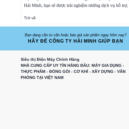
Hải Minh, bạn sẽ được trải nghiệm những dịch vụ hỗ trợ,
Trở về
Bạn đang cần tư vấn hoặc báo giá sản phẩm ngay hôm nay?
HÃY ĐỂ CÔNG TY HẢI MINH GIÚP BẠN
Siêu thị Điện Máy Chính Hãng
NHÀ CUNG CẤP UY TÍN HÀNG ĐẦU: MÁY GIA DỤNG -
THỰC PHẨM - ĐÓNG GÓI - CƠ KHÍ - XÂY DỰNG - VĂN
PHÒNG TẠI VIỆT NAM