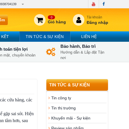
0938704139
Tài khoản
0
iếm
Giỏ hàng
Đăng nhập
 KẾT
TIN TỨC & SỰ KIỆN
LIÊN HỆ
Bảo hành, Bảo trì
 toán tiện lợi
Hướng dẫn & Lắp đặt Tận
iền mặt, chuyển khoản
nơi
TIN TỨC & SỰ KIỆN
Tin công ty
các cửa hàng, các
Tin thị trường
ể gặp sai sót. Hiện
Khuyến mãi - Sự kiện
an tâm hơn, sau
Review sản phẩm