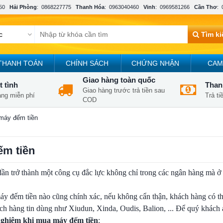
50
Hải Phòng
:
0868227775
Thanh Hóa
:
0963040460
Vinh
:
0969581266
Cần Thơ
:
Tìm k
THANH TOÁN
CHÍNH SÁCH
CHỨNG NHẬN
CAM
Giao hàng toàn quốc
t tình
Thanh
Giao hàng trước trả tiền sau
àng miễn phí
Trả t
COD
máy đếm tiền
ếm tiền
ần trở thành một công cụ đắc lực không chỉ trong các ngân hàng mà ở 
máy đếm tiền nào cũng chính xác, nếu không cẩn thận, khách hàng có th
ách hàng tin dùng như Xiudun, Xinda, Oudis, Balion, ... Để quý khách 
nghiệm khi mua máy đếm tiền
: