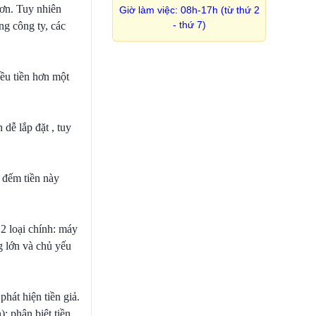
hơn. Tuy nhiên
Giờ làm việc: 08h-17h (từ thứ 2
- thứ 7)
ng công ty, các
iều tiền hơn một
dễ lắp đặt , tuy
 đếm tiền này
2 loại chính: máy
g lớn và chủ yếu
hát hiện tiền giả.
; phân biệt tiền