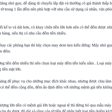
dáng nhỏ gọn, dễ dàng di chuyển lắp đặt và thường có giá thành thấp 
tờ trong 1 lần đếm nên phù hợp với nhu cầu sử dụng cá nhân, văn phò
ết kế to và dài hơn, có khay chứa tiền lớn hơn nên có thể đếm được nh
 hàng, siêu thị có nhu cầu đếm tiền nhiều.
ay các phòng bạn thì hãy chọn may dem tien kiểu đứng: Máy nhỏ gọn 
ần đếm.
ợng tiền đếm nhiều thì nên chọn loại máy đếm tiền kiểu nằm . Loại máy
 tiền mặt lớn.
nh năng để phục vụ cho những mục đích khác nhau, nhưng được chia làm 
 có thể đếm cộng dồn, đếm ấn định đếm với những mệnh giá tiền khôn
ợng lớn tiền có mệnh giá lớn hoặc ngoại tệ thì đừng bỏ qua mẫu máy p
òn đo được độ dài và rộng của tờ tiền để phân biệt loại tiền (kiểm kích)