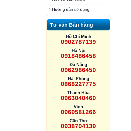
Hướng dẫn sử dụng
Tư vấn Bán hàng
Hồ Chí Minh
0902787139
Hà Nội
0918486458
Đà Nẵng
0962986450
Hải Phòng
0868227775
Thanh Hóa
0963040460
Vinh
0969581266
Cần Thơ
0938704139