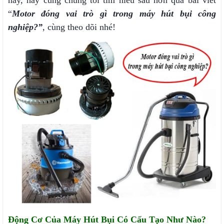
này, hãy cùng chúng tôi tìm hiểu sâu hơn qua bài viết
“
Motor đóng vai trò gì trong máy hút bụi công
nghiệp
?”
, cùng theo dõi nhé!
Động Cơ Của Máy Hút Bụi Có Cấu Tạo Như Nào?