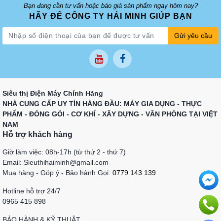
Bạn đang cần tư vấn hoặc báo giá sản phẩm ngay hôm nay?
HÃY ĐỂ CÔNG TY HẢI MINH GIÚP BẠN
Gửi yêu cầu
Siêu thị Điện Máy Chính Hãng
NHÀ CUNG CẤP UY TÍN HÀNG ĐẦU: MÁY GIA DỤNG - THỰC
PHẨM - ĐÓNG GÓI - CƠ KHÍ - XÂY DỰNG - VĂN PHÒNG TẠI VIỆT
NAM
Hỗ trợ khách hàng
Giờ làm việc: 08h-17h (từ thứ 2 - thứ 7)
Email: Sieuthihaiminh@gmail.com
Mua hàng - Góp ý - Bảo hành Gọi:
0779 143 139
Hotline hỗ trợ 24/7
0965 415 898
BẢO HÀNH & KỸ THUẬT