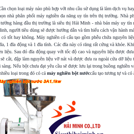
Cần chọn loại máy nào phù hợp với nhu cầu sử dụng là làm dịch vụ hay
họn nhà phân phối máy nghiền đa năng uy tín trên thị trường. Nhà 
tưởng hàng đầu thị trường là siêu thị Hải Minh - nhà bán máy uy tín 
Minh, người tiêu dùng sẽ được hướng dẫn và tìm hiểu cách vận hành má
n có tốt hay không. Máy nghiền có cấu tạo gồm phễu chứa nguyên liệu
a, 1 đĩa động và 1 đĩa tính. Các đĩa này có răng rất cứng và khỏe. K
n liệu. Sau đó đĩa động quay với tốc độ cao và nguyên liệu được đư
 sẽ cắt, đập làm nguyên liệu vỡ nát và được đưa ra ngoài cửa dỡ liệu
 sàng. Nếu bột chưa đạt yêu cầu sẽ được lưu lại trong buồng nghiền và
nhiều loại trong đó có cả
máy nghiền bột nước
cấu tạo tương tự và có 