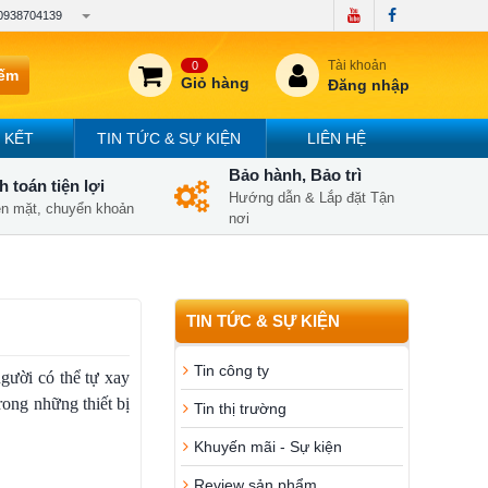
0938704139
Tài khoản
0
iếm
Giỏ hàng
Đăng nhập
 KẾT
TIN TỨC & SỰ KIỆN
LIÊN HỆ
Bảo hành, Bảo trì
 toán tiện lợi
Hướng dẫn & Lắp đặt Tận
iền mặt, chuyển khoản
nơi
TIN TỨC & SỰ KIỆN
Tin công ty
người có thể tự xay
rong những thiết bị
Tin thị trường
Khuyến mãi - Sự kiện
Review sản phẩm