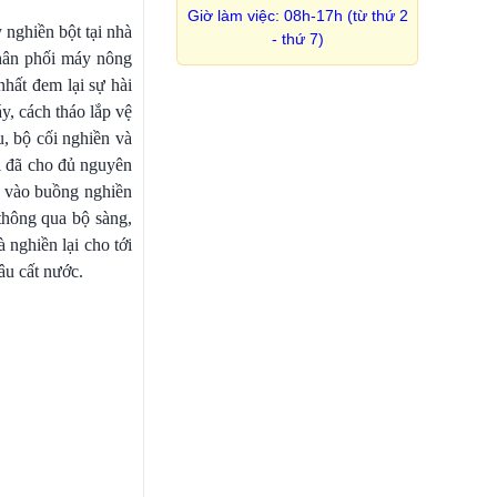
Giờ làm việc: 08h-17h (từ thứ 2
 nghiền bột tại nhà
- thứ 7)
phân phối máy nông
nhất đem lại sự hài
y, cách tháo lắp vệ
, bộ cối nghiền và
hi đã cho đủ nguyên
a vào buồng nghiền
 thông qua bộ sàng,
 nghiền lại cho tới
âu cất nước.