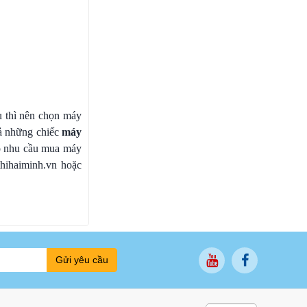
ụ thì nên chọn máy
cả những chiếc
máy
có nhu cầu mua máy
thihaiminh.vn hoặc
Gửi yêu cầu