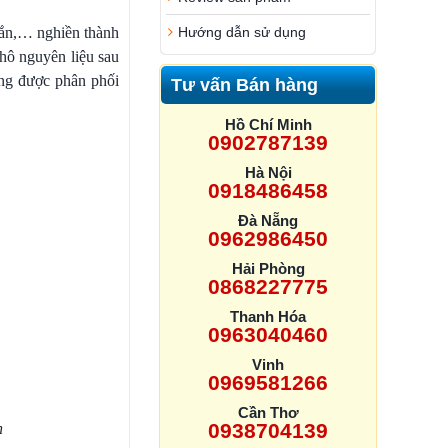
 sắn,… nghiền thành
Hướng dẫn sử dụng
hô nguyên liệu sau
ng được phân phối
Tư vấn Bán hàng
Hồ Chí Minh
0902787139
Hà Nội
0918486458
Đà Nẵng
0962986450
Hải Phòng
0868227775
Thanh Hóa
0963040460
Vinh
0969581266
Cần Thơ
0938704139
h