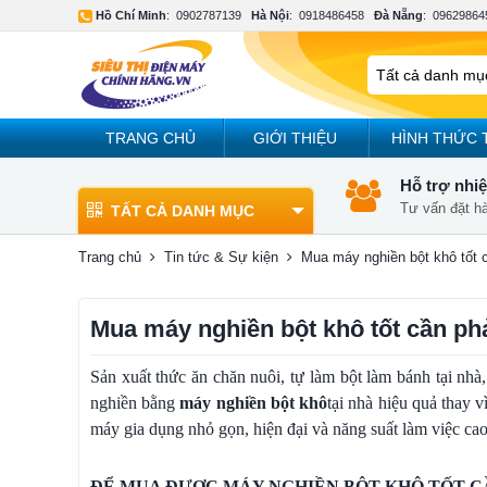
Hồ Chí Minh
:
0902787139
Hà Nội
:
0918486458
Đà Nẵng
:
09629864
TRANG CHỦ
GIỚI THIỆU
HÌNH THỨC 
Hỗ trợ nhiệ
Tư vấn đặt h
TẤT CẢ DANH MỤC
Trang chủ
Tin tức & Sự kiện
Mua máy nghiền bột khô tốt 
Mua máy nghiền bột khô tốt cần ph
Sản xuất thức ăn chăn nuôi, tự làm bột làm bánh tại nhà
nghiền bằng
máy nghiền bột khô
tại nhà hiệu quả thay 
máy gia dụng nhỏ gọn, hiện đại và năng suất làm việc cao
ĐỂ MUA ĐƯỢC MÁY NGHIỀN BỘT KHÔ TỐT C