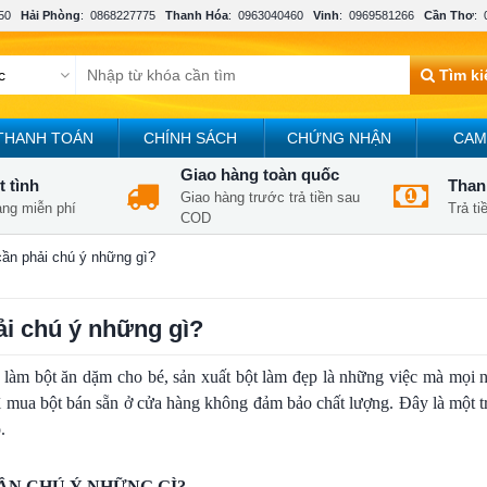
50
Hải Phòng
:
0868227775
Thanh Hóa
:
0963040460
Vinh
:
0969581266
Cần Thơ
:
Tìm k
THANH TOÁN
CHÍNH SÁCH
CHỨNG NHẬN
CAM
Giao hàng toàn quốc
t tình
Thanh
Giao hàng trước trả tiền sau
àng miễn phí
Trả t
COD
cần phải chú ý những gì?
ải chú ý những gì?
, làm bột ăn dặm cho bé, sản xuất bột làm đẹp là những việc mà mọi 
vì mua bột bán sẵn ở cửa hàng không đảm bảo chất lượng. Đây là một t
.
ẦN CHÚ Ý NHỮNG GÌ?