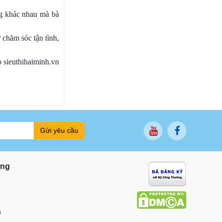
ng khác nhau mà bà
 chăm sóc tận tình,
ào sieuthihaiminh.vn
Gửi yêu cầu
ung
n