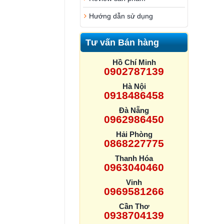
Hướng dẫn sử dụng
Tư vấn Bán hàng
Hồ Chí Minh
0902787139
Hà Nội
0918486458
Đà Nẵng
0962986450
Hải Phòng
0868227775
Thanh Hóa
0963040460
Vinh
0969581266
Cần Thơ
0938704139