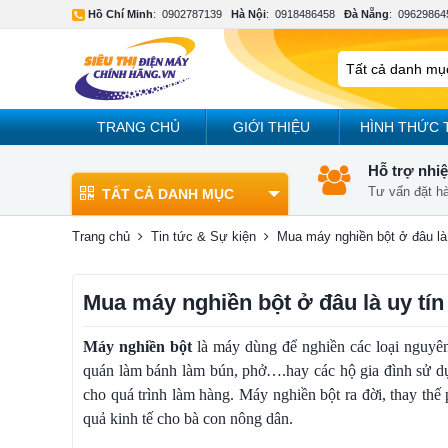
Hồ Chí Minh
:
0902787139
Hà Nội
:
0918486458
Đà Nẵng
:
09629864
TRANG CHỦ
GIỚI THIỆU
HÌNH THỨC 
Hỗ trợ nhiệ
Tư vấn đặt h
TẤT CẢ DANH MỤC
Trang chủ
Tin tức & Sự kiện
Mua máy nghiền bột ở đâu là
Mua máy nghiền bột ở đâu là uy tín
Máy nghiền bột
là máy dùng để nghiền các loại nguyên
quán làm bánh làm bún, phở….hay các hộ gia đình sử d
cho quá trình làm hàng. Máy nghiền bột ra đời, thay thế
quả kinh tế cho bà con nông dân.