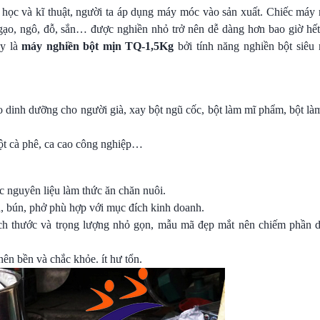
 học và kĩ thuật, người ta áp dụng máy móc vào sản xuất. Chiếc máy 
 gạo, ngô, đỗ, sắn… được nghiền nhỏ trở nên dễ dàng hơn bao giờ hế
ay là
máy nghiền bột mịn TQ-1,5Kg
bởi tính năng nghiền bột siêu 
o dinh dưỡng cho người già, xay bột ngũ cốc, bột làm mĩ phẩm, bột là
ột cà phê, ca cao công nghiệp…
 nguyên liệu làm thức ăn chăn nuôi.
h, bún, phở phù hợp với mục đích kinh doanh.
ích thước và trọng lượng nhỏ gọn, mẫu mã đẹp mắt nên chiếm phần d
ên bền và chắc khỏe. ít hư tổn.