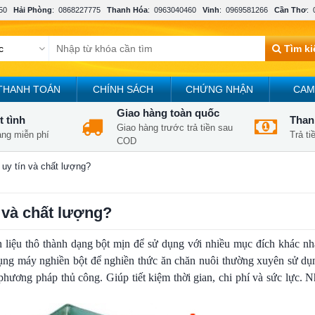
50
Hải Phòng
:
0868227775
Thanh Hóa
:
0963040460
Vinh
:
0969581266
Cần Thơ
:
Tìm k
THANH TOÁN
CHÍNH SÁCH
CHỨNG NHẬN
CAM
Giao hàng toàn quốc
t tình
Thanh
Giao hàng trước trả tiền sau
àng miễn phí
Trả t
COD
 uy tín và chất lượng?
 và chất lượng?
 liệu thô thành dạng bột mịn để sử dụng với nhiều mục đích khác nha
ụng máy nghiền bột để nghiền thức ăn chăn nuôi thường xuyên sử dụ
 phương pháp thủ công. Giúp tiết kiệm thời gian, chi phí và sức lực.