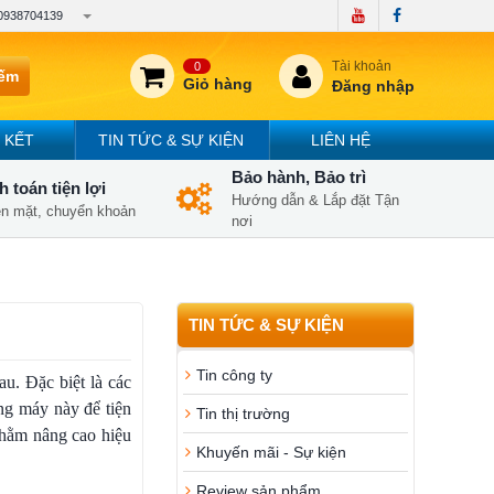
0938704139
Tài khoản
0
iếm
Giỏ hàng
Đăng nhập
 KẾT
TIN TỨC & SỰ KIỆN
LIÊN HỆ
Bảo hành, Bảo trì
 toán tiện lợi
Hướng dẫn & Lắp đặt Tận
iền mặt, chuyển khoản
nơi
TIN TỨC & SỰ KIỆN
Tin công ty
u. Đặc biệt là các
ng máy này để tiện
Tin thị trường
 Nhằm nâng cao hiệu
Khuyến mãi - Sự kiện
Review sản phẩm