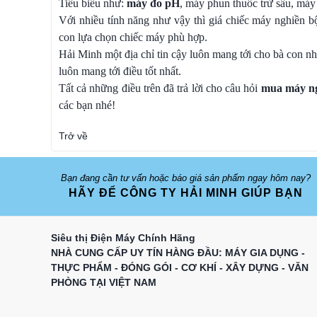
Tiêu biểu như:
máy đo pH
, máy phun thuốc trừ sâu, máy
Với nhiều tính năng như vậy thì giá chiếc máy nghiền b
con lựa chọn chiếc máy phù hợp.
Hải Minh một địa chỉ tin cậy luôn mang tới cho bà con nh
luôn mang tới điều tốt nhất.
Tất cả những điều trên đã trả lời cho câu hỏi
mua máy ngh
các bạn nhé!
Trở về
Bạn đang cần tư vấn hoặc báo giá sản phẩm ngay hôm nay?
HÃY ĐỂ CÔNG TY HẢI MINH GIÚP BẠN
Siêu thị Điện Máy Chính Hãng
NHÀ CUNG CẤP UY TÍN HÀNG ĐẦU: MÁY GIA DỤNG -
THỰC PHẨM - ĐÓNG GÓI - CƠ KHÍ - XÂY DỰNG - VĂN
PHÒNG TẠI VIỆT NAM