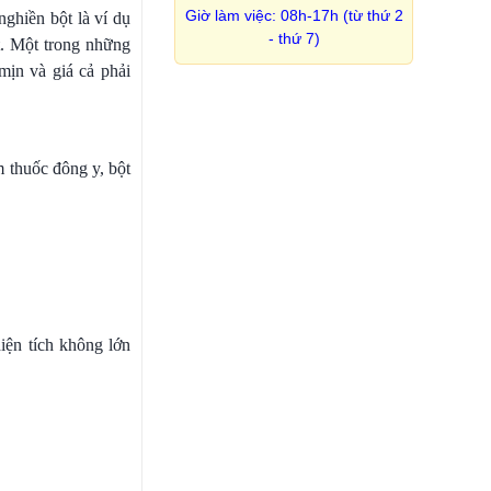
Giờ làm việc: 08h-17h (từ thứ 2
nghiền bột là ví dụ
- thứ 7)
t. Một trong những
mịn và giá cả phải
m thuốc đông y, bột
iện tích không lớn