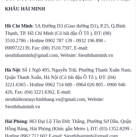
KHẨU HẢI MINH
Hồ Chí Minh
: 5A Đường D3 (Giao đường D1), P.25, Q.Bình
Thạnh, TP. Hồ Chí Minh (Có bãi đậu Ô Tô ), ĐT: (08)
3510.2786 - Hotline 0902 787 139 - 0932 196 898 -
0909722139, Fax: (08) 3510.7597, E-mail:
sieuthihaiminh@gmail.com, Website: Sieuthihaiminh.vn
Hà Nội
: Số 1 Ngõ 495, Nguyễn Trãi, Phường Thanh Xuân Nam,
Quận Thanh Xuân, Hà Nội (Có bãi đậu Ô Tô ), ĐT: (04)
3221.6365 - Hotline 0962 714 680 - 0964 026 805 - 0906 946
426, Fax: (04) 3221.6362, E-mail:
sieuthidienmaychinhhang.vn@gmail.com, Website:
Sieuthihaiminh.vn
Hải Phòng
: 863 Đại Lộ Tôn Đức Thắng, Phường Sở Dầu, Quận
Hồng Bàng, Hải Phòng (Khúc gần Metro ), ĐT: (03) 1352.8299 -
Hotline 0962 712 602 E-mail: Sieuthihaiminh@gmail.com,