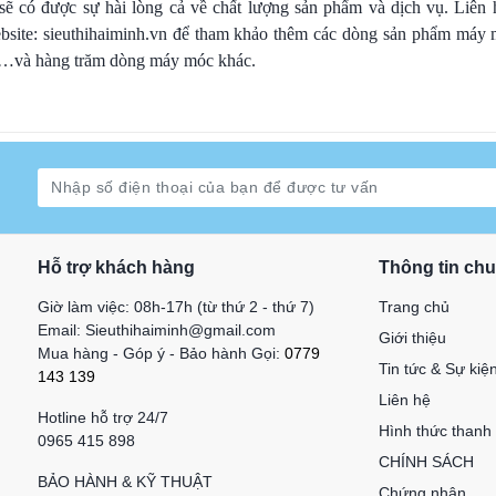
sẽ có được sự hài lòng cả về chất lượng sản phẩm và dịch vụ. Liên 
ebsite: sieuthihaiminh.vn để tham khảo thêm các dòng sản phẩm má
…và hàng trăm dòng máy móc khác.
Hỗ trợ khách hàng
Thông tin ch
Giờ làm việc: 08h-17h (từ thứ 2 - thứ 7)
Trang chủ
Email: Sieuthihaiminh@gmail.com
Giới thiệu
Mua hàng - Góp ý - Bảo hành Gọi:
0779
Tin tức & Sự kiệ
143 139
Liên hệ
Hotline hỗ trợ 24/7
Hình thức thanh
0965 415 898
CHÍNH SÁCH
BẢO HÀNH & KỸ THUẬT
Chứng nhận