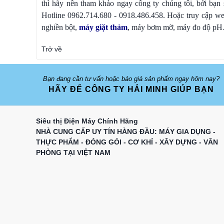
thì hãy nên tham khảo ngay công ty chúng tôi, bởi bạn 
Hotline 0962.714.680 - 0918.486.458. Hoặc truy cập w
nghiền bột,
máy giặt thảm
, máy bơm mỡ, máy đo độ pH
Trở về
Bạn đang cần tư vấn hoặc báo giá sản phẩm ngay hôm nay?
HÃY ĐỂ CÔNG TY HẢI MINH GIÚP BẠN
Siêu thị Điện Máy Chính Hãng
NHÀ CUNG CẤP UY TÍN HÀNG ĐẦU: MÁY GIA DỤNG -
THỰC PHẨM - ĐÓNG GÓI - CƠ KHÍ - XÂY DỰNG - VĂN
PHÒNG TẠI VIỆT NAM