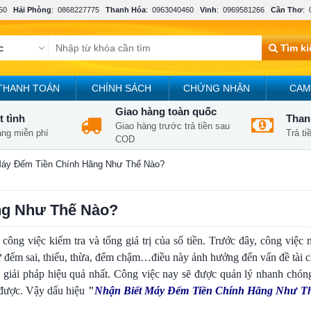
50
Hải Phòng
:
0868227775
Thanh Hóa
:
0963040460
Vinh
:
0969581266
Cần Thơ
:
Tìm k
THANH TOÁN
CHÍNH SÁCH
CHỨNG NHẬN
CAM
Giao hàng toàn quốc
t tình
Thanh
Giao hàng trước trả tiền sau
àng miễn phí
Trả t
COD
Máy Đếm Tiền Chính Hãng Như Thế Nào?
ng Như Thế Nào?
ông việc kiểm tra và tổng giá trị của số tiền. Trước đây, công việc
 đếm sai, thiếu, thừa, đếm chậm…điều này ảnh hưởng đến vấn đề tài c
 giải pháp hiệu quả nhất. Công việc nay sẽ được quản lý nhanh chón
 được. Vậy dấu hiệu
"
Nhận Biết Máy Đếm Tiền Chính Hãng Như T