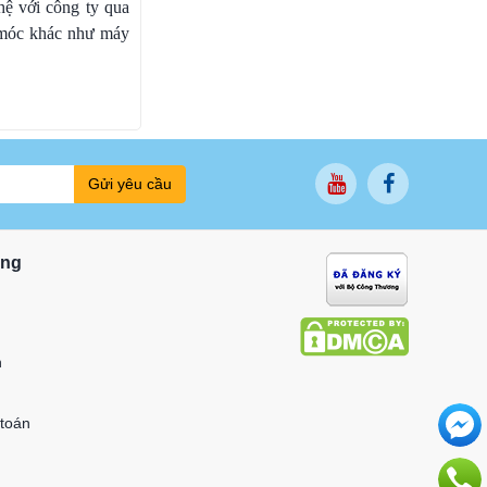
hệ với công ty qua
y móc khác như máy
Gửi yêu cầu
ung
n
 toán