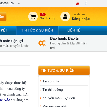
0938704139
Tài khoản
0
iếm
Giỏ hàng
Đăng nhập
 KẾT
TIN TỨC & SỰ KIỆN
LIÊN HỆ
Bảo hành, Bảo trì
 toán tiện lợi
Hướng dẫn & Lắp đặt Tận
iền mặt, chuyển khoản
nơi
TIN TỨC & SỰ KIỆN
Tin công ty
 này được thực hiện
hính của công ty.
Tin thị trường
g và chính xác hơn
Khuyến mãi - Sự kiện
hế Nào
?"
Cùng tìm
Review sản phẩm