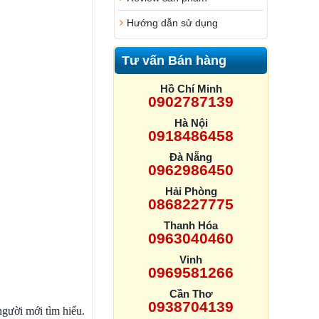
Hướng dẫn sử dụng
Tư vấn Bán hàng
Hồ Chí Minh
0902787139
Hà Nội
0918486458
Đà Nẵng
0962986450
Hải Phòng
0868227775
Thanh Hóa
0963040460
Vinh
0969581266
Cần Thơ
0938704139
người mới tìm hiểu.