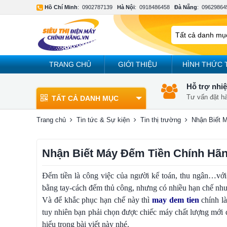
Hồ Chí Minh
:
0902787139
Hà Nội
:
0918486458
Đà Nẵng
:
09629864
TRANG CHỦ
GIỚI THIỆU
HÌNH THỨC 
Hỗ trợ nhiệ
Tư vấn đặt h
TẤT CẢ DANH MỤC
Trang chủ
Tin tức & Sự kiện
Tin thị trường
Nhận Biết 
Nhận Biết Máy Đếm Tiền Chính Hã
Đếm tiền là công việc của người kế toán, thu ngân…với c
bằng tay-cách đếm thủ công, nhưng có nhiều hạn chế như
Và để khắc phục hạn chế này thì
may dem tien
chính là
tuy nhiên bạn phải chọn được chiếc máy chất lượng mới
hiểu trong bài viết này nhé.