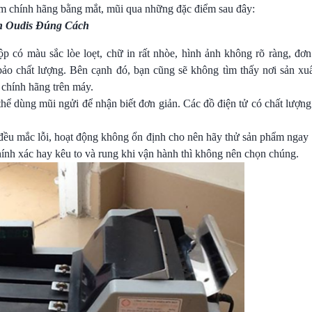
hẩm chính hãng bằng mắt, mũi qua những đặc điểm sau đây:
 Oudis Đúng Cách
p có màu sắc lòe loẹt, chữ in rất nhòe, hình ảnh không rõ ràng, đơn 
o chất lượng. Bên cạnh đó, bạn cũng sẽ không tìm thấy nơi sản xuấ
chính hãng trên máy.
thể dùng mũi ngửi để nhận biết đơn giản. Các đồ điện tử có chất lượn
 đều mắc lỗi, hoạt động không ổn định cho nên hãy thử sản phẩm ngay 
chính xác hay kêu to và rung khi vận hành thì không nên chọn chúng.