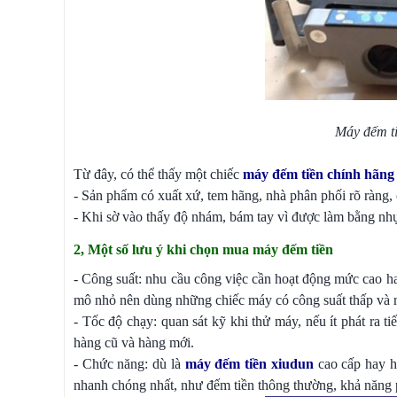
Máy đếm tiề
Từ đây, có thể thấy một chiếc
máy đếm tiền chính hãng
- Sản phẩm có xuất xứ, tem hãng, nhà phân phối rõ ràng,
- Khi sờ vào thấy độ nhám, bám tay vì được làm bằng nh
2, Một số lưu ý khi chọn mua máy đếm tiền
- Công suất: nhu cầu công việc cần hoạt động mức cao ha
mô nhỏ nên dùng những chiếc máy có công suất thấp và n
- Tốc độ chạy: quan sát kỹ khi thử máy, nếu ít phát ra t
hàng cũ và hàng mới.
- Chức năng: dù là
máy đếm tiền xiudun
cao cấp hay hà
nhanh chóng nhất, như đếm tiền thông thường, khả năng p