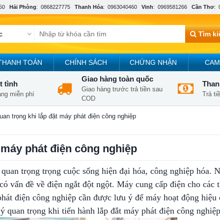
50
Hải Phòng
:
0868227775
Thanh Hóa
:
0963040460
Vinh
:
0969581266
Cần Thơ
:
Tìm k
THANH TOÁN
CHÍNH SÁCH
CHỨNG NHẬN
CAM
Giao hàng toàn quốc
t tình
Thanh
Giao hàng trước trả tiền sau
àng miễn phí
Trả t
COD
quan trọng khi lắp đặt máy phát điện công nghiệp
ặt máy phát điện công nghiệp
quan trọng trọng cuộc sống hiện đại hóa, công nghiệp hóa. N
ó vấn đề về điện ngắt đột ngột. Máy cung cấp điện cho các t
 phát điện công nghiệp cần được lưu ý để máy hoạt động hiệu 
́ quan trọng khi tiến hành lắp đắt máy phát điện công nghiệp