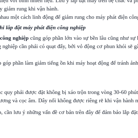
điện với bình nhiên liệu. Lưu ý lắp đặt máy trên bệ chắc và 
áy giảm rung khi vận hành.
i nhau một cách linh động để giảm rung cho máy phát điện côn
hi lắp đặt máy phát điện công nghiệp
 công nghiệp
cũng góp phần lớn vào sự bền lâu cũng như sự 
ng nghiệp cần phải có quạt đẩy, bởi vỏ động cơ phun khói sẽ 
 góp phần làm giảm tiếng ồn khi máy hoạt động để tránh ản
 Ắc quy phải được đặt không bị xáo trộn trong vòng 30-60 phú
dương và cọc âm. Dây nối không được riêng rẽ khi vận hành 
p, cần lưu ý những vấn đề cơ bản trên đây để đảm bảo lắp đặ