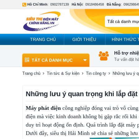
Hồ Chí Minh
:
0902787139
Hà Nội
:
0918486458
Đà Nẵng
:
09629864
TRANG CHỦ
GIỚI THIỆU
HÌNH THỨC 
Hỗ trợ nhiệ
Tư vấn đặt h
TẤT CẢ DANH MỤC
Trang chủ
Tin tức & Sự kiện
Tin công ty
Những lưu ý 
Những lưu ý quan trọng khi lắp đ
Máy phát điện
công nghiệp đóng vai trò vô cùng 
điện mà việc kinh doanh không bị gặp rắc rối khi c
duy trì hoạt động ổn định. Quá trình lắp đặt máy
Dưới đây, siêu thị Hải Minh sẽ chia sẻ những lưu y