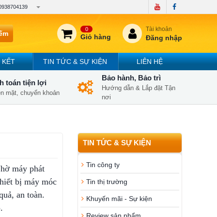
0938704139
Tài khoản
0
iếm
Giỏ hàng
Đăng nhập
 KẾT
TIN TỨC & SỰ KIỆN
LIÊN HỆ
Bảo hành, Bảo trì
 toán tiện lợi
Hướng dẫn & Lắp đặt Tận
iền mặt, chuyển khoản
nơi
TIN TỨC & SỰ KIỆN
Tin công ty
hờ máy phát
hiết bị máy móc
Tin thị trường
quả, an toàn.
Khuyến mãi - Sự kiện
.
Review sản phẩm