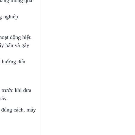
phẳng thông qua
g nghiệp.
hoạt động hiệu
gây bẩn và gây
h hưởng đến
t trước khi đưa
máy.
t đúng cách, máy