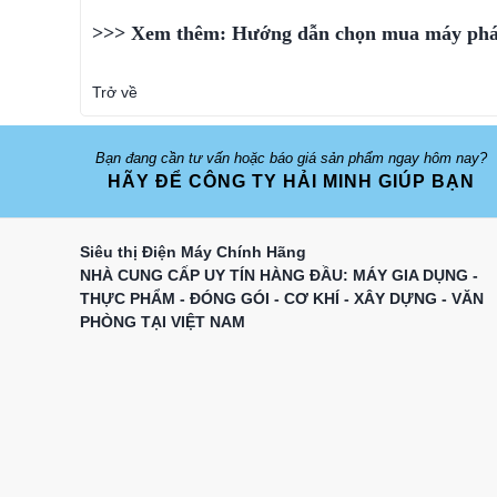
>>> Xem thêm:
Hướng dẫn chọn mua máy phát
Trở về
Bạn đang cần tư vấn hoặc báo giá sản phẩm ngay hôm nay?
HÃY ĐỂ CÔNG TY HẢI MINH GIÚP BẠN
Siêu thị Điện Máy Chính Hãng
NHÀ CUNG CẤP UY TÍN HÀNG ĐẦU: MÁY GIA DỤNG -
THỰC PHẨM - ĐÓNG GÓI - CƠ KHÍ - XÂY DỰNG - VĂN
PHÒNG TẠI VIỆT NAM