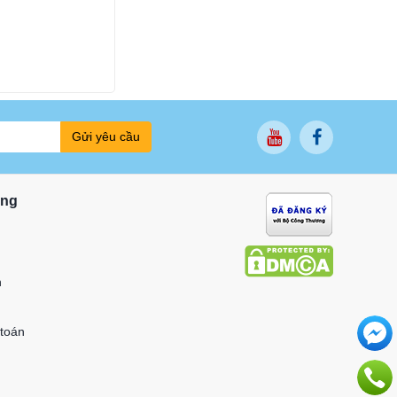
Gửi yêu cầu
ung
n
 toán