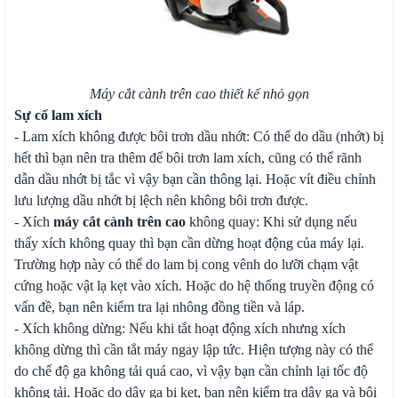
Máy cắt cành trên cao thiết kế nhỏ gọn
Sự cố lam xích
- Lam xích không được bôi trơn dầu nhớt: Có thể do dầu (nhớt) bị
hết thì bạn nên tra thêm để bôi trơn lam xích, cũng có thể rãnh
dẫn dầu nhớt bị tắc vì vậy bạn cần thông lại. Hoặc vít điều chỉnh
lưu lượng dầu nhớt bị lệch nên không bôi trơn được.
- Xích
máy cắt cành trên cao
không quay: Khi sử dụng nếu
thấy xích không quay thì bạn cần dừng hoạt động của máy lại.
Trường hợp này có thể do lam bị cong vênh do lưỡi chạm vật
cứng hoặc vật lạ kẹt vào xích. Hoặc do hệ thống truyền động có
vấn đề, bạn nên kiểm tra lại nhông đồng tiền và láp.
- Xích không dừng: Nếu khi tắt hoạt động xích nhưng xích
không dừng thì cần tắt máy ngay lập tức. Hiện tượng này có thể
do chế độ ga không tải quá cao, vì vậy bạn cần chỉnh lại tốc độ
không tải. Hoặc do dây ga bị kẹt, bạn nên kiểm tra dây ga và bôi