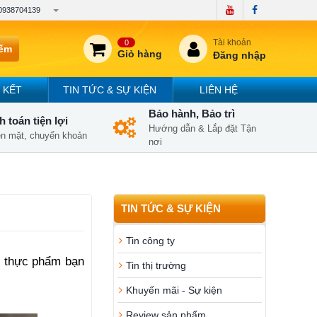
0938704139
Tài khoản
0
iếm
Giỏ hàng
Đăng nhập
 KẾT
TIN TỨC & SỰ KIỆN
LIÊN HỆ
Bảo hành, Bảo trì
 toán tiện lợi
Hướng dẫn & Lắp đặt Tận
iền mặt, chuyển khoản
nơi
TIN TỨC & SỰ KIỆN
Tin công ty
i thực phẩm bạn 
Tin thị trường
Khuyến mãi - Sự kiện
Review sản phẩm