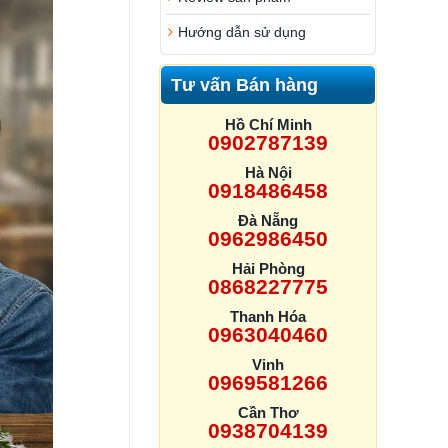
Hướng dẫn sử dụng
Tư vấn Bán hàng
Hồ Chí Minh
0902787139
Hà Nội
0918486458
Đà Nẵng
0962986450
Hải Phòng
0868227775
Thanh Hóa
0963040460
Vinh
0969581266
Cần Thơ
0938704139