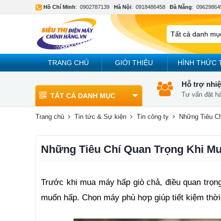
Hồ Chí Minh
:
0902787139
Hà Nội
:
0918486458
Đà Nẵng
:
09629864
TRANG CHỦ
GIỚI THIỆU
HÌNH THỨC 
Hỗ trợ nhiệ
Tư vấn đặt h
TẤT CẢ DANH MỤC
Trang chủ
Tin tức & Sự kiện
Tin công ty
Những Tiêu C
Những Tiêu Chí Quan Trọng Khi M
Trước khi mua máy hấp giò chả, điều quan trọng
muốn hấp. Chọn máy phù hợp giúp tiết kiệm thời 