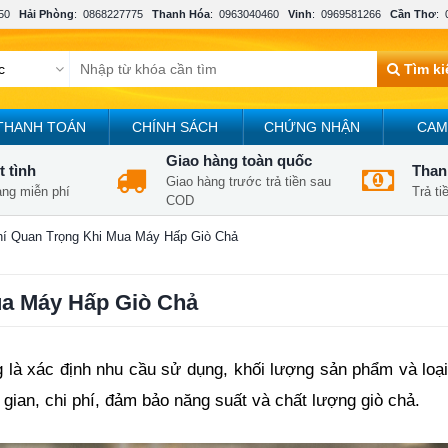
50
Hải Phòng
:
0868227775
Thanh Hóa
:
0963040460
Vinh
:
0969581266
Cần Thơ
:
Tìm k
THANH TOÁN
CHÍNH SÁCH
CHỨNG NHẬN
CAM
Giao hàng toàn quốc
t tình
Thanh
Giao hàng trước trả tiền sau
àng miễn phí
Trả t
COD
hí Quan Trọng Khi Mua Máy Hấp Giò Chả
ua Máy Hấp Giò Chả
 là xác định nhu cầu sử dụng, khối lượng sản phẩm và loạ
gian, chi phí, đảm bảo năng suất và chất lượng giò chả.