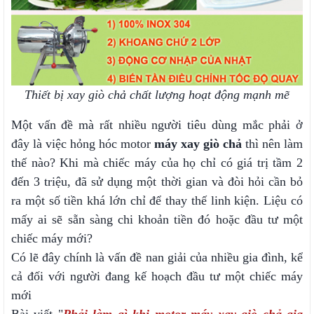
Thiết bị xay giò chả chất lượng hoạt động mạnh mẽ
Một vấn đề mà rất nhiều người tiêu dùng mắc phải ở
đây là việc hỏng hóc motor
máy xay giò chả
thì nên làm
thế nào? Khi mà chiếc máy của họ chỉ có giá trị tầm 2
đến 3 triệu, đã sử dụng một thời gian và đòi hỏi cần bỏ
ra một số tiền khá lớn chỉ để thay thế linh kiện. Liệu có
mấy ai sẽ sẵn sàng chi khoản tiền đó hoặc đầu tư một
chiếc máy mới?
Có lẽ đây chính là vấn đề nan giải của nhiều gia đình, kể
cả đối với người đang kế hoạch đầu tư một chiếc máy
mới
Bài viết "
Phải làm gì khi motor máy xay giò chả gia