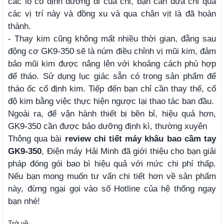
các lỗ cố định đường đi của chỉ, bạn cần đưa chỉ qua
các vị trí này và đồng xu và qua chân vịt là đã hoàn
thành.
- Thay kim cũng không mất nhiều thời gian, đằng sau
động cơ GK9-350 sẽ là núm điều chỉnh vị mũi kim, đảm
bảo mũi kim được nâng lên với khoảng cách phù hợp
để tháo. Sử dụng lục giác sẵn có trong sản phẩm để
tháo ốc cố định kim. Tiếp đến bạn chỉ cần thay thế, cố
độ kim bằng việc thực hiện ngược lại thao tác ban đầu.
Ngoài ra, để vận hành thiết bị bền bỉ, hiệu quả hơn,
GK9-350 cần được bảo dưỡng định kì, thường xuyên
Thông qua bài
review chi tiết máy khâu bao cầm tay
GK9-350
, Điện máy Hải Minh đã giới thiệu cho bạn giải
pháp đóng gói bao bì hiệu quả với mức chi phí thấp.
Nếu bạn mong muốn tư vấn chi tiết hơn về sản phẩm
này, đừng ngại gọi vào số Hotline của hệ thống ngay
bạn nhé!
Trở về