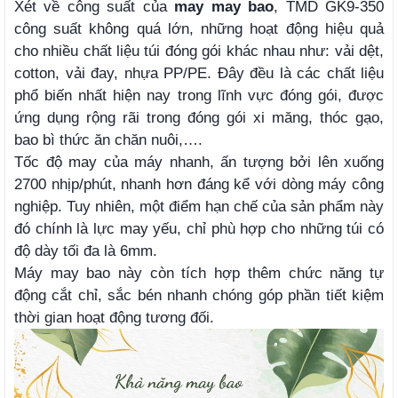
Xét về công suất của
may may bao
, TMD GK9-350
công suất không quá lớn, những hoạt động hiệu quả
cho nhiều chất liệu túi đóng gói khác nhau như: vải dệt,
cotton, vải đay, nhựa PP/PE. Đây đều là các chất liệu
phổ biến nhất hiện nay trong lĩnh vực đóng gói, được
ứng dụng rộng rãi trong đóng gói xi măng, thóc gạo,
bao bì thức ăn chăn nuôi,….
Tốc độ may của máy nhanh, ấn tượng bởi lên xuống
2700 nhịp/phút, nhanh hơn đáng kể với dòng máy công
nghiệp. Tuy nhiên, một điểm hạn chế của sản phẩm này
đó chính là lực may yếu, chỉ phù hợp cho những túi có
độ dày tối đa là 6mm.
Máy may bao này còn tích hợp thêm chức năng tự
động cắt chỉ, sắc bén nhanh chóng góp phần tiết kiệm
thời gian hoạt động tương đối.