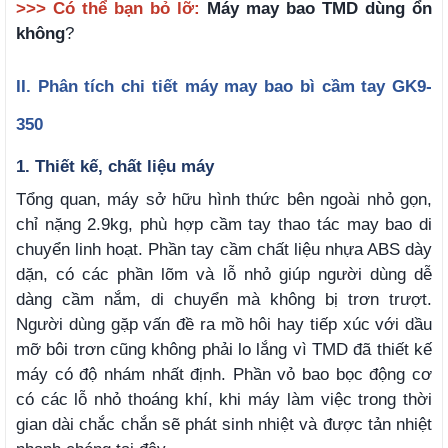
>>> Có thể bạn bỏ lỡ:
Máy may bao TMD dùng ổn
không
?
II. Phân tích chi tiết máy may bao bì cầm tay GK9-
350
1. Thiết kế, chất liệu máy
Tổng quan, máy sở hữu hình thức bên ngoài nhỏ gọn,
chỉ nặng 2.9kg, phù hợp cầm tay thao tác may bao di
chuyển linh hoạt. Phần tay cầm chất liệu nhựa ABS dày
dặn, có các phần lõm và lỗ nhỏ giúp người dùng dễ
dàng cầm nắm, di chuyển mà không bị trơn trượt.
Người dùng gặp vấn đề ra mồ hôi hay tiếp xúc với dầu
mỡ bôi trơn cũng không phải lo lắng vì TMD đã thiết kế
máy có độ nhám nhất định. Phần vỏ bao bọc động cơ
có các lỗ nhỏ thoáng khí, khi máy làm việc trong thời
gian dài chắc chắn sẽ phát sinh nhiệt và được tản nhiệt