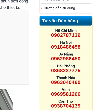
y phun sơn công
o thiết bị.
Hướng dẫn sử dụng
Tư vấn Bán hàng
Hồ Chí Minh
0902787139
Hà Nội
0918486458
Đà Nẵng
0962986450
Hải Phòng
0868227775
Thanh Hóa
0963040460
Vinh
0969581266
Cần Thơ
0938704139