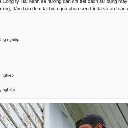
của Công ty Hải Minh sẽ hướng dẫn chi tiết cách sử dụng má
ỡng, đảm bảo đem lại hiệu quả phun sơn tối đa và an toàn ch
công nghiệp
g nghiệp
g nghiệp