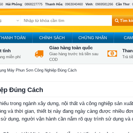
50
Hải Phòng
:
0868227775
Thanh Hóa
:
0963040460
Vinh
:
0969581266
Cần Thơ
:
Tìm k
THANH TOÁN
CHÍNH SÁCH
CHỨNG NHẬN
CAM
Giao hàng toàn quốc
t tình
Thanh
Giao hàng trước trả tiền sau
àng miễn phí
Trả t
COD
ụng Máy Phun Sơn Công Nghiệp Đúng Cách
ệp Đúng Cách
hiếu trong ngành xây dựng, nội thất và công nghiệp sản xuất
g và thời gian, thiết bị này đang ngày càng được nhiều đơn 
i sử dụng, người vận hành cần nắm rõ quy trình sử dụng và 