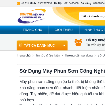
Hồ Chí Minh
:
0902787139
Hà Nội
:
0918486458
Đà Nẵng
:
09629864
TRANG CHỦ
GIỚI THIỆU
HÌNH THỨC 
Hỗ trợ nhiệ
Tư vấn đặt h
TẤT CẢ DANH MỤC
Trang chủ
Tin tức & Sự kiện
Hướng dẫn sử dụng
Sử D
Sử Dụng Máy Phun Sơn Công Nghi
Máy phun sơn công nghiệp là thiết bị không thể t
khả năng phun sơn đều, nhanh, tiết kiệm nhân côn
dùng. Tuy nhiên, để đạt được hiệu quả tối ưu kh
phù hợp.