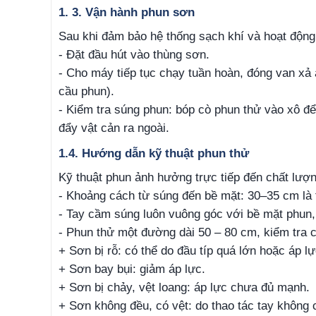
1. 3. Vận hành phun sơn
Sau khi đảm bảo hệ thống sạch khí và hoạt động
- Đặt đầu hút vào thùng sơn.
- Cho máy tiếp tục chạy tuần hoàn, đóng van xả 
cầu phun).
- Kiểm tra súng phun: bóp cò phun thử vào xô để
đẩy vật cản ra ngoài.
1.4. Hướng dẫn kỹ thuật phun thử
Kỹ thuật phun ảnh hưởng trực tiếp đến chất lượ
- Khoảng cách từ súng đến bề mặt: 30–35 cm là 
- Tay cầm súng luôn vuông góc với bề mặt phun, d
- Phun thử một đường dài 50 – 80 cm, kiểm tra 
+ Sơn bị rỗ: có thể do đầu típ quá lớn hoặc áp lự
+ Sơn bay bụi: giảm áp lực.
+ Sơn bị chảy, vệt loang: áp lực chưa đủ mạnh.
+ Sơn không đều, có vệt: do thao tác tay không 