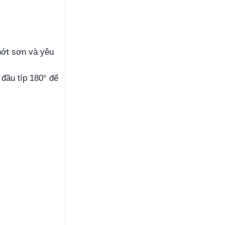
hớt sơn và yêu
 đầu típ 180° để