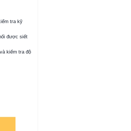
iểm tra kỹ
nối được siết
 và kiểm tra độ