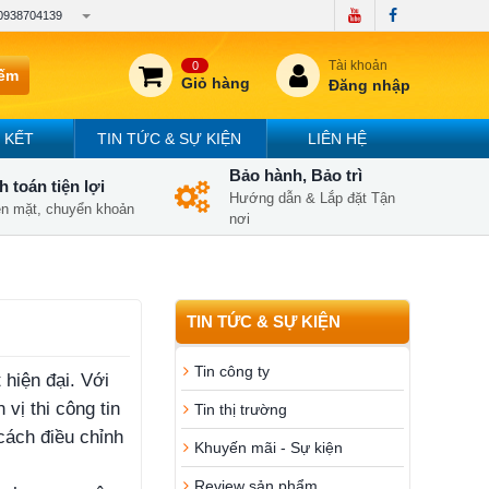
0938704139
Tài khoản
0
iếm
Giỏ hàng
Đăng nhập
 KẾT
TIN TỨC & SỰ KIỆN
LIÊN HỆ
Bảo hành, Bảo trì
 toán tiện lợi
Hướng dẫn & Lắp đặt Tận
iền mặt, chuyển khoản
nơi
TIN TỨC & SỰ KIỆN
Tin công ty
 hiện đại. Với
vị thi công tin
Tin thị trường
cách điều chỉnh
Khuyến mãi - Sự kiện
Review sản phẩm