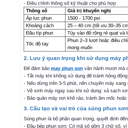
- Điều chỉnh thông số kỹ thuật cho phù hợp
Thông số
Giá trị khuyến nghị
Áp lực phun
1500 - 1700 psi
Khoảng cách
25 – 40 cm (tối ưu 30–35 c
Đầu típ phun
Tùy vào độ rộng rẻ quạt và 
Phun 2–3 lượt hoặc điều chỉ
Tốc độ tay
mong muốn
2. Lưu ý quan trọng khi sử dụng máy 
Để đảm bảo
may phun son
vận hành mượt mà cho
- Tắt máy khi không sử dụng để tránh hỏng động
- Nếu dừng trên 3-5 phút, nên chuyển máy sang 
- Vệ sinh máy ngay sau khi sử dụng: xả sạch sơ
- Bảo quản máy nơi khô ráo, tránh ẩm mốc hoặc 
3. Cấu tạo và vai trò của súng phun sơ
Súng phun là bộ phận quan trọng, quyết định đến
- Đầu bép phun sơn: Có mã số gồm 3 chữ số, ví