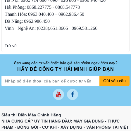
Hà Nội: 0962 714 680 - 0964 026 805 - 0906 946 426
Hải Phòng: 0868.227775 - 0868.547778
Thanh Hóa: 0963.040.460 – 0962.986.450
Đà Nẵng: 0962.986.450
Vinh - Nghệ An: (0238).651.8666 - 0969.581.266
Trở về
Bạn đang cần tư vấn hoặc báo giá sản phẩm ngay hôm nay?
HÃY ĐỂ CÔNG TY HẢI MINH GIÚP BẠN
Gửi yêu cầu
Siêu thị Điện Máy Chính Hãng
NHÀ CUNG CẤP UY TÍN HÀNG ĐẦU: MÁY GIA DỤNG - THỰC
PHẨM - ĐÓNG GÓI - CƠ KHÍ - XÂY DỰNG - VĂN PHÒNG TẠI VIỆT