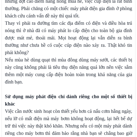
những đợt cao điểm nắng nóng mùa hè, việc cúp điện là rất bình
thường. Phải chăng có một chiếc máy phát điện gia đình ở phòng
khách cứu cánh vấn đề này thì quá tốt.
Thay vì phải ra đường tìm các địa điểm có điện và điều hòa trú
nóng thì ở nhà đã có máy phát lo cấp điện cho toàn bộ gia đình
được mát mẻ, thoải mái. Mọi hoạt động lại vẫn diễn ra bình
thường như chưa hề có cuộc cúp điện nào xảy ra. Thật khó tin
phải không?
Nếu mùa hè dùng quạt thì mùa đông dùng máy sưởi, các thiết bị
này cũng không phải là tiêu thụ điện năng quá lớn nên việc sắm
thêm một máy cung cấp điện hoàn toàn trong khả năng của gia
đình bạn.
Sử dụng máy phát điện chỉ dành riêng cho một số thiết bị
khác
Việc cần nước sinh hoạt còn thiết yếu hơn cả nấu cơm hằng ngày,
nếu lỡ có mất điện mà máy bơm không hoạt động, lại hết bể dự
trữ thì việc này thật khó khăn. Nhưng nếu có một máy phát dành
riêng cho máy bơm thì đảm bảo rằng nhà bạn sẽ chẳng bao giờ