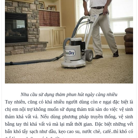
Nhu cầu sử dụng thảm phun hút ngày càng nhiều
Tuy nhiên, cũng có khá nhiều người dùng còn e ngại đặc biệt là
chị em nội trợ không muốn sử dụng thảm trải sàn do việc vệ sinh
thảm khá vất vả. Nếu dùng phương pháp truyền thống, vệ sinh
bằng tay thì khá vất vả mà lại mất thời gian. Đặc biệt những vết
bẩn khó tẩy sạch như dầu, kẹo cao su, nước chè, café..thì khó có