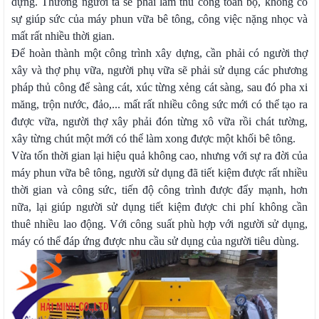
dựng. Thường người ta sẽ phải làm thủ công toàn bộ, không có
sự giúp sức của máy phun vữa bê tông, công việc nặng nhọc và
mất rất nhiều thời gian.
Để hoàn thành một công trình xây dựng, cần phải có người thợ
xây và thợ phụ vữa, người phụ vữa sẽ phải sử dụng các phương
pháp thủ công để sàng cát, xúc từng xẻng cát sàng, sau đó pha xi
măng, trộn nước, đảo,... mất rất nhiều công sức mới có thể tạo ra
được vữa, người thợ xây phải đón từng xô vữa rồi chát tường,
xây từng chút một mới có thể làm xong được một khối bê tông.
Vừa tốn thời gian lại hiệu quả không cao, nhưng với sự ra đời của
máy phun vữa bê tông, người sử dụng đã tiết kiệm được rất nhiều
thời gian và công sức, tiến độ công trình được đẩy mạnh, hơn
nữa, lại giúp người sử dụng tiết kiệm được chi phí không cần
thuê nhiều lao động. Với công suất phù hợp với người sử dụng,
máy có thể đáp ứng được nhu cầu sử dụng của người tiêu dùng.