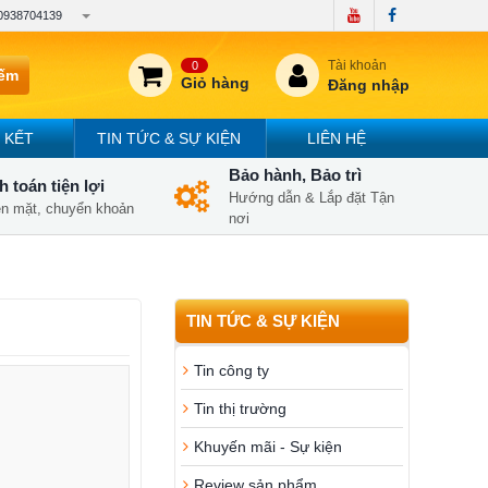
0938704139
Tài khoản
0
iếm
Giỏ hàng
Đăng nhập
 KẾT
TIN TỨC & SỰ KIỆN
LIÊN HỆ
Bảo hành, Bảo trì
 toán tiện lợi
Hướng dẫn & Lắp đặt Tận
iền mặt, chuyển khoản
nơi
TIN TỨC & SỰ KIỆN
Tin công ty
Tin thị trường
Khuyến mãi - Sự kiện
Review sản phẩm