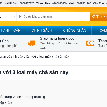
50
Hải Phòng
:
0868227775
Thanh Hóa
:
0963040460
Vinh
:
0969581266
Cần Thơ
:
Tìm k
THANH TOÁN
CHÍNH SÁCH
CHỨNG NHẬN
CAM
Giao hàng toàn quốc
t tình
Thanh
Giao hàng trước trả tiền sau
àng miễn phí
Trả t
COD
 gian vệ sinh gấp 5 lần với 3 loại máy chà sàn này
ần với 3 loại máy chà sàn này
 đồ dùng vệ sinh thông thường
gấp 5 lần