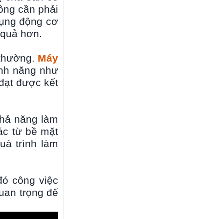
ông cần phải
dụng động cơ
 quả hơn.
 thường.
Máy
ính năng như
 đạt được kết
khả năng làm
ác từ bề mặt
uá trình làm
đó công việc
uan trọng để