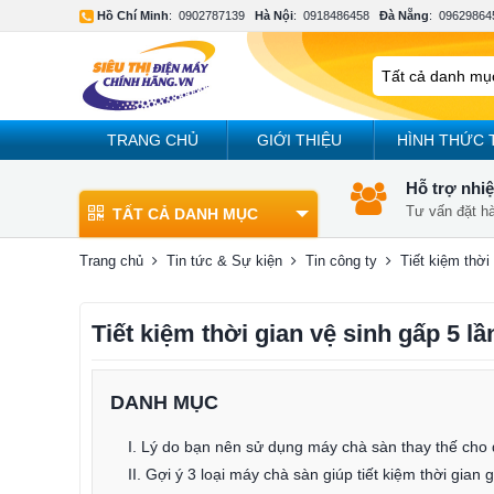
Hồ Chí Minh
:
0902787139
Hà Nội
:
0918486458
Đà Nẵng
:
09629864
TRANG CHỦ
GIỚI THIỆU
HÌNH THỨC 
Hỗ trợ nhiệ
Tư vấn đặt h
TẤT CẢ DANH MỤC
Trang chủ
Tin tức & Sự kiện
Tin công ty
Tiết kiệm thời
Tiết kiệm thời gian vệ sinh gấp 5 l
DANH MỤC
I. Lý do bạn nên sử dụng máy chà sàn thay thế cho
II. Gợi ý 3 loại máy chà sàn giúp tiết kiệm thời gian 