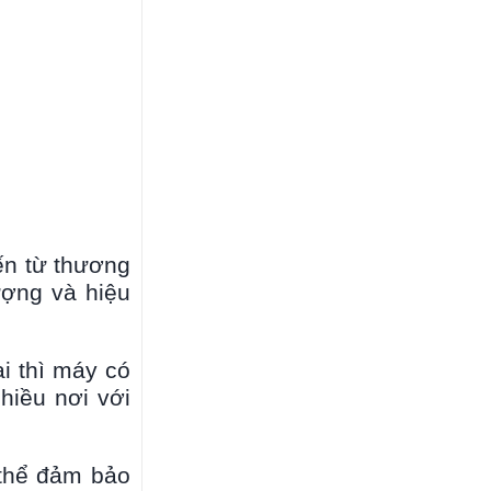
ến từ thương
ượng và hiệu
i thì máy có
hiều nơi với
 thể đảm bảo