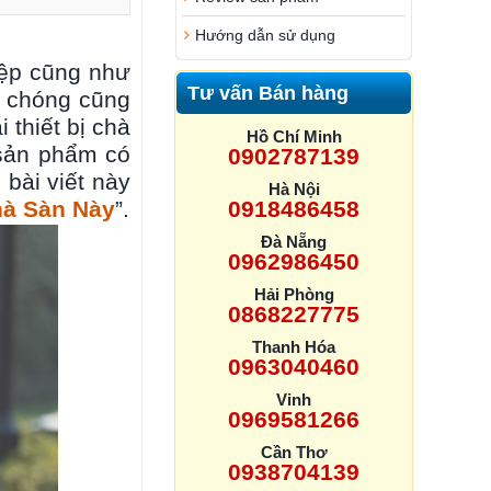
Hướng dẫn sử dụng
iệp cũng như
Tư vấn Bán hàng
h chóng cũng
 thiết bị chà
Hồ Chí Minh
 sản phẩm có
0902787139
 bài viết này
Hà Nội
hà Sàn Này
”.
0918486458
Đà Nẵng
0962986450
Hải Phòng
0868227775
Thanh Hóa
0963040460
Vinh
0969581266
Cần Thơ
0938704139