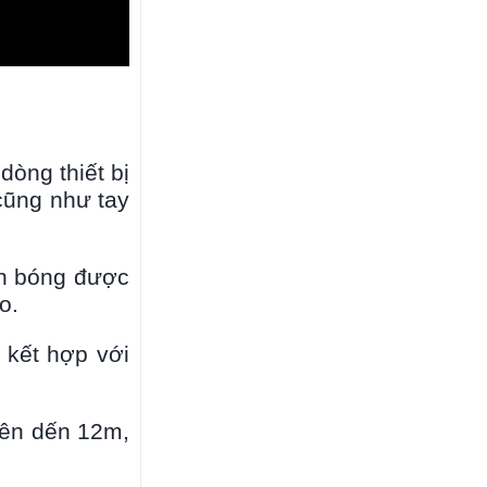
dòng thiết bị
cũng như tay
nh bóng được
o.
 kết hợp với
lên dến 12m,