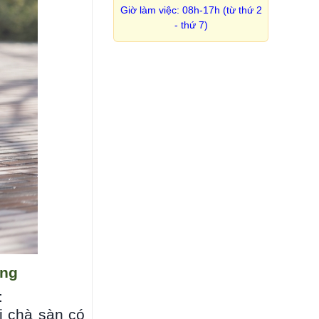
Giờ làm việc: 08h-17h (từ thứ 2
- thứ 7)
ờng
:
bị chà sàn có