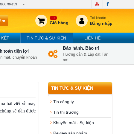
0938704139
Tài khoản
0
iếm
Giỏ hàng
Đăng nhập
 KẾT
TIN TỨC & SỰ KIỆN
LIÊN HỆ
Bảo hành, Bảo trì
 toán tiện lợi
Hướng dẫn & Lắp đặt Tận
iền mặt, chuyển khoản
nơi
TIN TỨC & SỰ KIỆN
Tin công ty
qua bài viết về máy
, chúng sẽ dần được
Tin thị trường
Khuyến mãi - Sự kiện
Review sản phẩm