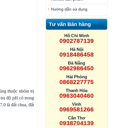
Hướng dẫn sử dụng
Tư vấn Bán hàng
Hồ Chí Minh
0902787139
Hà Nội
0918486458
Đà Nẵng
0962986450
Hải Phòng
0868227775
Thanh Hóa
húng thuộc nhóm trị
0963040460
tra độ pH có trong
Vinh
7.0 là đất chua, đất
0969581266
Cần Thơ
0938704139