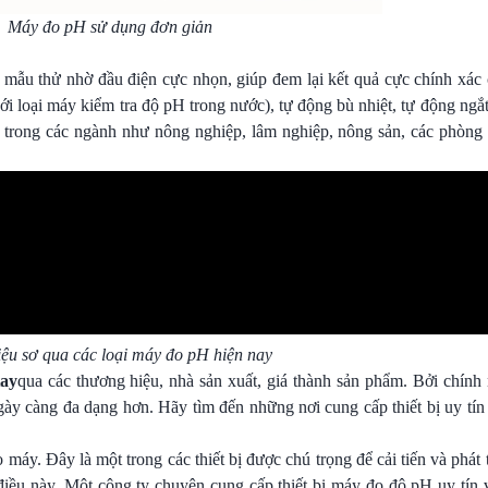
Máy đo pH sử dụng đơn giản
g mẫu thử nhờ đầu điện cực nhọn, giúp đem lại kết quả cực chính xác
i loại máy kiểm tra độ pH trong nước), tự động bù nhiệt, tự động ng
 trong các ngành như nông nghiệp, lâm nghiệp, nông sản, các phòng 
iệu sơ qua các loại máy đo pH hiện nay
tay
qua các thương hiệu, nhà sản xuất, giá thành sản phẩm. Bởi chính
ày càng đa dạng hơn. Hãy tìm đến những nơi cung cấp thiết bị uy tín
 máy. Đây là một trong các thiết bị được chú trọng để cải tiến và phát
điều này. Một công ty chuyên cung cấp thiết bị máy đo độ pH uy tín v