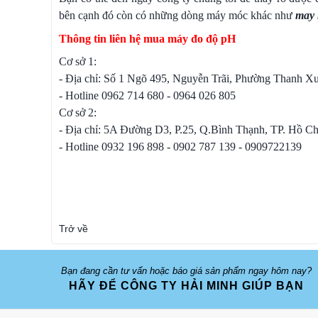
bên cạnh đó còn có những dòng máy móc khác như
may 
Thông tin liên hệ mua máy đo độ pH
Cơ sở 1:
- Địa chỉ: Số 1 Ngõ 495, Nguyễn Trãi, Phường Thanh 
- Hotline 0962 714 680 - 0964 026 805
Cơ sở 2:
- Địa chỉ: 5A Đường D3, P.25, Q.Bình Thạnh, TP. Hồ C
- Hotline 0932 196 898 - 0902 787 139 - 0909722139
Trở về
Bạn đang cần tư vấn hoặc báo giá sản phẩm ngay hôm nay?
HÃY ĐỂ CÔNG TY HẢI MINH GIÚP BẠN