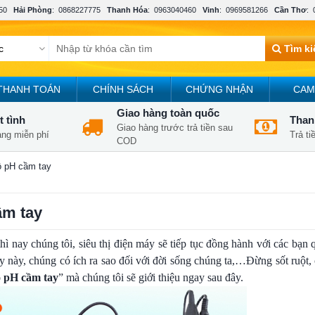
50
Hải Phòng
:
0868227775
Thanh Hóa
:
0963040460
Vinh
:
0969581266
Cần Thơ
:
Tìm k
THANH TOÁN
CHÍNH SÁCH
CHỨNG NHẬN
CAM
Giao hàng toàn quốc
t tình
Thanh
Giao hàng trước trả tiền sau
àng miễn phí
Trả t
COD
ộ pH cầm tay
ầm tay
 nay chúng tôi, siêu thị điện máy sẽ tiếp tục đồng hành với các bạn 
y này, chúng có ích ra sao đối với đời sống chúng ta,…Đừng sốt ruột
ộ pH cầm tay
” mà chúng tôi sẽ giới thiệu ngay sau đây.