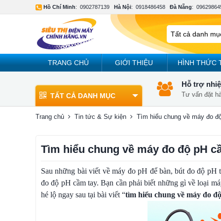
Hồ Chí Minh
:
0902787139
Hà Nội
:
0918486458
Đà Nẵng
:
09629864
TRANG CHỦ
GIỚI THIỆU
HÌNH THỨC 
Hỗ trợ nhiệ
Tư vấn đặt h
TẤT CẢ DANH MỤC
Trang chủ
Tin tức & Sự kiện
Tìm hiểu chung về máy đo đ
Tìm hiểu chung về máy đo độ pH c
Sau những bài viết về máy đo pH để bàn, bút đo độ pH thì
đo độ pH cầm tay. Bạn cần phải biết những gì về loại má
hé lộ ngay sau tại bài viết “
tìm hiểu chung về máy đo đ