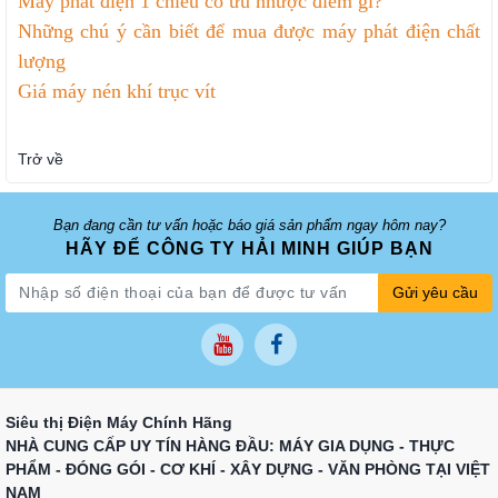
Máy phát điện 1 chiều có ưu nhược điểm gì?
Những chú ý cần biết để mua được máy phát điện chất
lượng
Giá máy nén khí trục vít
Trở về
Bạn đang cần tư vấn hoặc báo giá sản phẩm ngay hôm nay?
HÃY ĐỂ CÔNG TY HẢI MINH GIÚP BẠN
Gửi yêu cầu
Siêu thị Điện Máy Chính Hãng
NHÀ CUNG CẤP UY TÍN HÀNG ĐẦU: MÁY GIA DỤNG - THỰC
PHẨM - ĐÓNG GÓI - CƠ KHÍ - XÂY DỰNG - VĂN PHÒNG TẠI VIỆT
NAM