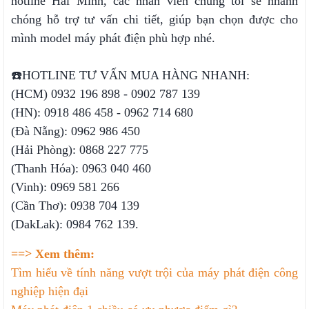
hotline Hải Minh, các nhân viên chúng tôi sẽ nhanh
chóng hỗ trợ tư vấn chi tiết, giúp bạn chọn được cho
mình model máy phát điện phù hợp nhé.
☎️HOTLINE TƯ VẤN MUA HÀNG NHANH:
(HCM) 0932 196 898 - 0902 787 139
(HN): 0918 486 458 - 0962 714 680
(Đà Nẵng): 0962 986 450
(Hải Phòng): 0868 227 775
(Thanh Hóa): 0963 040 460
(Vinh): 0969 581 266
(Cần Thơ): 0938 704 139
(DakLak): 0984 762 139.
==> Xem thêm:
Tìm hiểu về tính năng vượt trội của máy phát điện công
nghiệp hiện đại