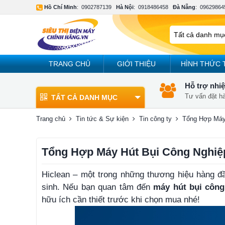
Hồ Chí Minh
:
0902787139
Hà Nội
:
0918486458
Đà Nẵng
:
09629864
TRANG CHỦ
GIỚI THIỆU
HÌNH THỨC 
Hỗ trợ nhiệ
Tư vấn đặt h
TẤT CẢ DANH MỤC
Trang chủ
Tin tức & Sự kiện
Tin công ty
Tổng Hợp Máy 
Tổng Hợp Máy Hút Bụi Công Nghiệp 
Hiclean – một trong những thương hiệu hàng đầu
sinh. Nếu bạn quan tâm đến
máy hút bụi công
hữu ích cần thiết trước khi chọn mua nhé!