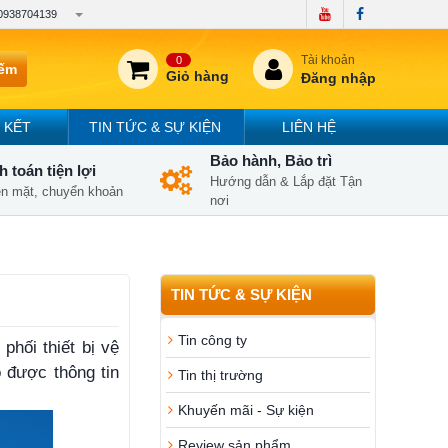
0938704139
Tài khoản
0
iếm
Giỏ hàng
Đăng nhập
 KẾT
TIN TỨC & SỰ KIỆN
LIÊN HỆ
Bảo hành, Bảo trì
 toán tiện lợi
Hướng dẫn & Lắp đặt Tận
iền mặt, chuyển khoản
nơi
TIN TỨC & SỰ KIỆN
Tin công ty
phối thiết bị vệ
ó được thông tin
Tin thị trường
Khuyến mãi - Sự kiện
Review sản phẩm