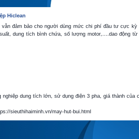
iệp Hiclean
n vẫn đảm bảo cho người dùng mức chi phí đầu tư cực kỳ 
uất, dung tích bình chứa, số lượng motor,….dao động từ 
g nghiệp dung tích lớn, sử dụng điện 3 pha, giá thành của 
tps://sieuthihaiminh.vn/may-hut-bui.html