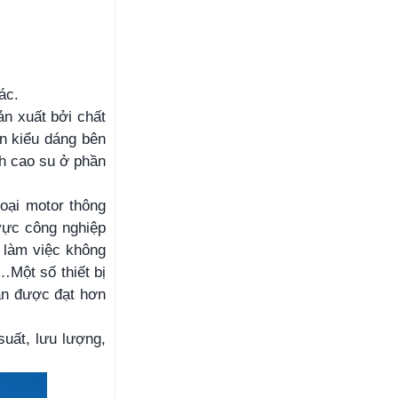
ác.
n xuất bởi chất
n kiểu dáng bên
nh cao su ở phần
loại motor thông
vực công nghiệp
n làm việc không
…Một số thiết bị
hận được đạt hơn
uất, lưu lượng,