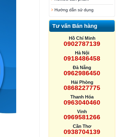
Hướng dẫn sử dụng
Tư vấn Bán hàng
Hồ Chí Minh
0902787139
Hà Nội
0918486458
Đà Nẵng
0962986450
Hải Phòng
0868227775
Thanh Hóa
0963040460
Vinh
0969581266
Cần Thơ
0938704139