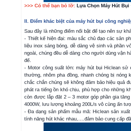
>>> Có thể bạn bỏ lỡ:
Lựa Chọn Máy Hút Bụi 
II. Điểm khác biệt của máy hút bụi công nghiệ
Sau đây là những điểm nổi bật để tạo nên sự khác
- Thiết kế hiện đại: màu sắc chủ đạo các sản 
liệu inox sáng bóng, dễ dàng vệ sinh và phần 
ngoài, chúng đều dễ dàng cho người dùng vận hà
đế.
- Motor công suất lớn: máy hút bụi Hiclean sử 
thường, nhôm pha đồng, nhanh chóng bị nóng kh
chắc chắn chúng sẽ không đảm bảo hiệu quả được
phát ra tiếng ồn khó chịu, phù hợp cho những k
còn được lắp đặt 2 – 3 motor góp phần gia tăng
4000W, lưu lượng khoảng 200L/s vô cùng ấn tư
- Đa dạng sản phẩm mẫu mã: Hiclean sản xuất đ
tính năng hút khác nhau,….đảm bảo cung cấp đầ