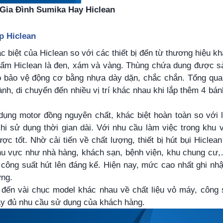
Gia Đình Sumika Hay Hiclean
p Hiclean
 biệt của Hiclean so với các thiết bị đến từ thương hiệu kh
phẩm Hiclean là đen, xám và vàng. Thùng chứa dung được sả
vỏ bảo vệ động cơ bằng nhựa dày dặn, chắc chắn. Tổng qua
nh, di chuyển đến nhiều vị trí khác nhau khi lắp thêm 4 bá
dụng motor đồng nguyên chất, khác biệt hoàn toàn so với 
i sử dụng thời gian dài. Với nhu cầu làm việc trong khu 
 tốt. Nhờ cải tiến về chất lượng, thiết bị hút bụi Hiclea
hu vực như nhà hàng, khách sạn, bệnh viện, khu chung cư,
 công suất hút lên đáng kể. Hiện nay, mức cao nhất ghi n
ợng.
ến vài chục model khác nhau về chất liệu vỏ máy, công s
y đủ nhu cầu sử dụng của khách hàng.