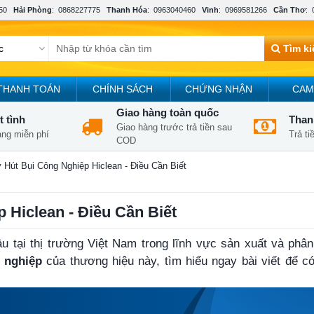
50
Hải Phòng
:
0868227775
Thanh Hóa
:
0963040460
Vinh
:
0969581266
Cần Thơ
:
Tìm k
THANH TOÁN
CHÍNH SÁCH
CHỨNG NHẬN
CAM
Giao hàng toàn quốc
t tình
Thanh
Giao hàng trước trả tiền sau
àng miễn phí
Trả t
COD
Hút Bụi Công Nghiệp Hiclean - Điều Cần Biết
Hiclean - Điều Cần Biết
 tại thị trường Việt Nam trong lĩnh vực sản xuất và phân 
 nghiệp
của thương hiệu này, tìm hiểu ngay bài viết để c