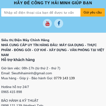
HÃY ĐỂ CÔNG TY HẢI MINH GIÚP BẠN
Gửi yêu cầu
Siêu thị Điện Máy Chính Hãng
NHÀ CUNG CẤP UY TÍN HÀNG ĐẦU: MÁY GIA DỤNG - THỰC
PHẨM - ĐÓNG GÓI - CƠ KHÍ - XÂY DỰNG - VĂN PHÒNG TẠI VIỆT
NAM
Hỗ trợ khách hàng
Giờ làm việc: 08h-17h (từ thứ 2 - thứ 7)
Email: Sieuthihaiminh@gmail.com
Mua hàng - Góp ý - Bảo hành Gọi:
0779 143 139
Hotline hỗ trợ 24/7
0965 415 898
BẢO HÀNH & KỸ THUẬT
0898 121 139 (Hotline) Zalo