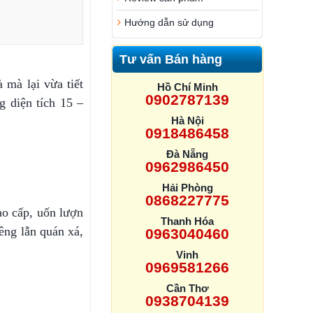
Hướng dẫn sử dụng
Tư vấn Bán hàng
 mà lại vừa tiết
Hồ Chí Minh
0902787139
g diện tích 15 –
Hà Nội
0918486458
Đà Nẵng
0962986450
Hải Phòng
0868227775
ao cấp, uốn lượn
Thanh Hóa
êng lẫn quán xá,
0963040460
Vinh
0969581266
Cần Thơ
0938704139