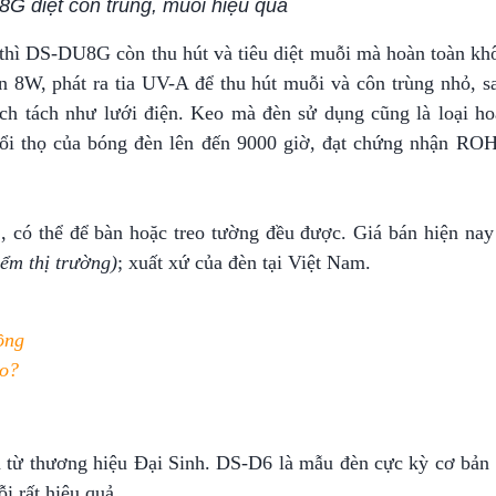
G diệt côn trùng, muỗi hiệu quả
thì DS-DU8G còn thu hút và tiêu diệt muỗi mà hoàn toàn khô
 8W, phát ra tia UV-A để thu hút muỗi và côn trùng nhỏ, s
lách tách như lưới điện. Keo mà đèn sử dụng cũng là loại ho
ổi thọ của bóng đèn lên đến 9000 giờ, đạt chứng nhận RO
 có thể để bàn hoặc treo tường đều được. Giá bán hiện nay
iểm thị trường)
; xuất xứ của đèn tại Việt Nam.
ồng
ào?
 từ thương hiệu Đại Sinh. DS-D6 là mẫu đèn cực kỳ cơ bản 
i rất hiệu quả.