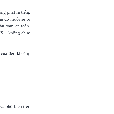
ng phát ra tiếng
au đó muỗi sẽ bị
àn toàn an toàn,
HS – không chứa
 của đèn khoảng
và phổ biến trên