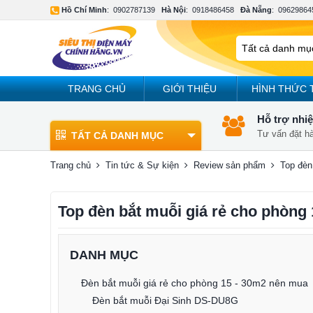
Hồ Chí Minh
:
0902787139
Hà Nội
:
0918486458
Đà Nẵng
:
09629864
TRANG CHỦ
GIỚI THIỆU
HÌNH THỨC 
Hỗ trợ nhiệ
Tư vấn đặt h
TẤT CẢ DANH MỤC
Trang chủ
Tin tức & Sự kiện
Review sản phẩm
Top đèn
Top đèn bắt muỗi giá rẻ cho phòng 
DANH MỤC
Đèn bắt muỗi giá rẻ cho phòng 15 - 30m2 nên mua
Đèn bắt muỗi Đại Sinh DS-DU8G