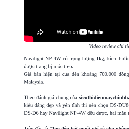
Video review chi t
Navilight NP-4W có trọng lượng 1kg, kích thước 
được trang bị móc treo.
Giá bán hiện tại của đèn khoảng 700.000 đồn
Malaysia.
Theo đánh giá chung của
sieuthidienmaychinhh
kiểu dáng đẹp và yên tĩnh thì nên chọn DS-DU8G
DS-D6 hay Navilight NP-4W đều được, hai mẫu n
Trên đây là "
Top đèn bắt muỗi giá rẻ cho phòn