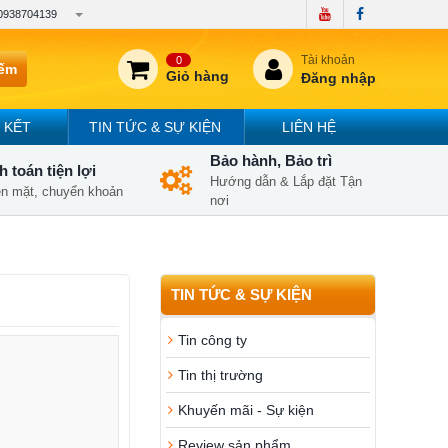
0938704139
Tài khoản
0
iếm
Giỏ hàng
Đăng nhập
 KẾT
TIN TỨC & SỰ KIỆN
LIÊN HỆ
Bảo hành, Bảo trì
 toán tiện lợi
Hướng dẫn & Lắp đặt Tận
iền mặt, chuyển khoản
nơi
TIN TỨC & SỰ KIỆN
Tin công ty
Tin thị trường
Khuyến mãi - Sự kiện
Review sản phẩm