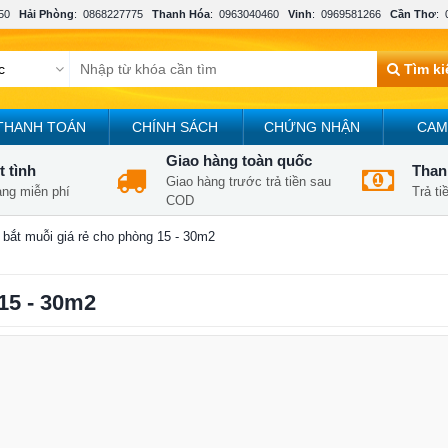
50
Hải Phòng
:
0868227775
Thanh Hóa
:
0963040460
Vinh
:
0969581266
Cần Thơ
:
Tìm k
THANH TOÁN
CHÍNH SÁCH
CHỨNG NHẬN
CAM
Giao hàng toàn quốc
t tình
Thanh
Giao hàng trước trả tiền sau
àng miễn phí
Trả t
COD
 bắt muỗi giá rẻ cho phòng 15 - 30m2
15 - 30m2