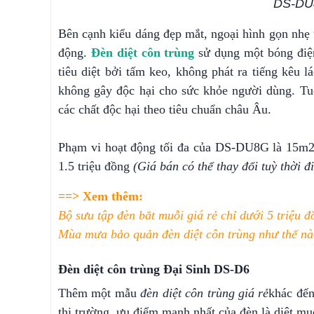
DS-DU8
Bên cạnh kiểu dáng đẹp mắt, ngoại hình gọn nhẹ 
động.
Đèn diệt côn trùng
sử dụng một bóng điện
tiêu diệt bởi tấm keo, không phát ra tiếng kêu 
không gây độc hại cho sức khỏe người dùng. Tu
các chất độc hại theo tiêu chuẩn châu Âu.
Phạm vi hoạt động tối đa của DS-DU8G là 15m2,
1.5 triệu đồng
(Giá bán có thể thay đổi tuỳ thời đ
==> Xem thêm:
Bộ sưu tập đèn bắt muỗi giá rẻ chỉ dưới 5 triệu đ
Mùa mưa bảo quản đèn diệt côn trùng như thế n
Đèn diệt côn trùng Đại Sinh DS-D6
Thêm một mẫu
đèn diệt côn trùng giá rẻ
khác đến
thị trường, ưu điểm mạnh nhất của đèn là diệt muỗ