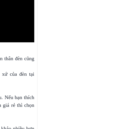
ên thân đèn cũng
t xứ của đèn tại
u. Nếu bạn thích
 giá rẻ thì chọn
m khảo nhiều hơn