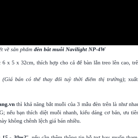
iết về sản phẩm
đèn bắt muỗi
Navilight NP-4W
6 x 5 x 32cm, thích hợp cho cả để bàn lẫn treo lên cao, tr
g
(Giá bán có thể thay đổi tuỳ thời điểm thị trường)
; xuấ
ang.vn
thì khả năng bắt muỗi của 3 mẫu đèn trên là như nha
; nếu bạn thích diệt muỗi nhanh, kiểu dáng cơ bản, ưu tiên
ày không chênh lệch giá bán nhiều.
g 15 - 30m2
", nếu cần thêm thông tin hỗ trợ hay muốn tha