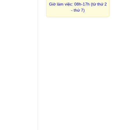
Giờ làm việc: 08h-17h (từ thứ 2
- thứ 7)