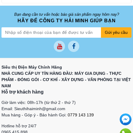
Bạn đang cần tư vấn hoặc báo giá sản phẩm ngay hôm nay?
HÃY ĐỂ CÔNG TY HẢI MINH GIÚP BẠN
Gửi yêu cầu
Siêu thị Điện Máy Chính Hãng
NHÀ CUNG CẤP UY TÍN HÀNG ĐẦU: MÁY GIA DỤNG - THỰC
PHẨM - ĐÓNG GÓI - CƠ KHÍ - XÂY DỰNG - VĂN PHÒNG TẠI VIỆT
NAM
Hỗ trợ khách hàng
Giờ làm việc: 08h-17h (từ thứ 2 - thứ 7)
Email: Sieuthihaiminh@gmail.com
Mua hàng - Góp ý - Bảo hành Gọi:
0779 143 139
Hotline hỗ trợ 24/7
0965 415 898