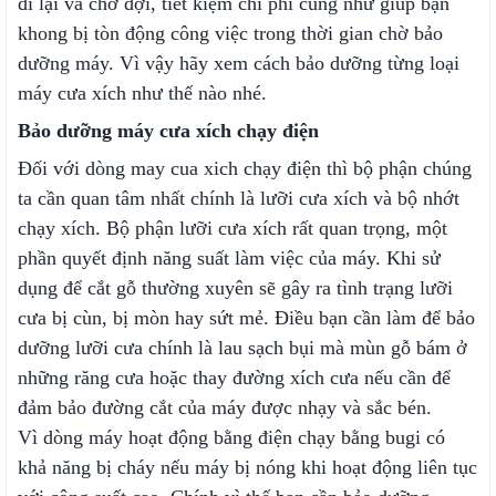
đi lại và chờ đợi, tiết kiệm chi phí cũng như giúp bạn
khong bị tòn động công việc trong thời gian chờ bảo
dưỡng máy. Vì vậy hãy xem cách bảo dưỡng từng loại
máy cưa xích như thế nào nhé.
Bảo dưỡng máy cưa xích chạy điện
Đối với dòng may cua xich chạy điện thì bộ phận chúng
ta cần quan tâm nhất chính là lưỡi cưa xích và bộ nhớt
chạy xích. Bộ phận lưỡi cưa xích rất quan trọng, một
phần quyết định năng suất làm việc của máy. Khi sử
dụng để cắt gỗ thường xuyên sẽ gây ra tình trạng lưỡi
cưa bị cùn, bị mòn hay sứt mẻ. Điều bạn cần làm để bảo
dưỡng lưỡi cưa chính là lau sạch bụi mà mùn gỗ bám ở
những răng cưa hoặc thay đường xích cưa nếu cần để
đảm bảo đường cắt của máy được nhạy và sắc bén.
Vì dòng máy hoạt động bằng điện chạy bằng bugi có
khả năng bị cháy nếu máy bị nóng khi hoạt động liên tục