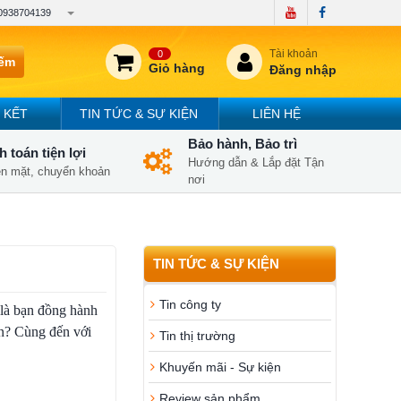
0938704139
Tài khoản
0
iếm
Giỏ hàng
Đăng nhập
 KẾT
TIN TỨC & SỰ KIỆN
LIÊN HỆ
Bảo hành, Bảo trì
 toán tiện lợi
Hướng dẫn & Lắp đặt Tận
iền mặt, chuyển khoản
nơi
TIN TỨC & SỰ KIỆN
Tin công ty
n là bạn đồng hành
ên? Cùng đến với
Tin thị trường
Khuyến mãi - Sự kiện
Review sản phẩm