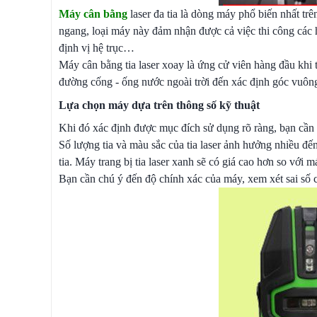
Máy cân bằng
laser
đa tia là dòng máy phổ biến nhất trê
ngang, loại máy này đảm nhận được cả việc thi công các h
định vị hệ trục…
Máy cân bằng tia laser xoay là ứng cử viên hàng đầu khi 
đường cống - ống nước ngoài trời đến xác định góc vuông, x
Lựa chọn máy dựa trên thông số kỹ thuật
Khi đó xác định được mục đích sử dụng rõ ràng, bạn cần
Số lượng tia và màu sắc của tia laser ảnh hưởng nhiều đến
tia. Máy trang bị tia laser xanh sẽ có giá cao hơn so với má
Bạn cần chú ý đến độ chính xác của máy, xem xét sai số 