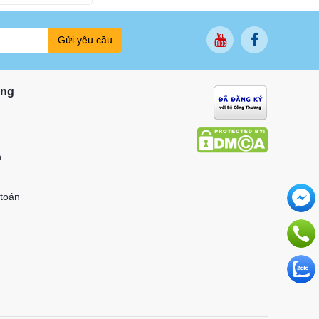
Gửi yêu cầu
ung
n
 toán