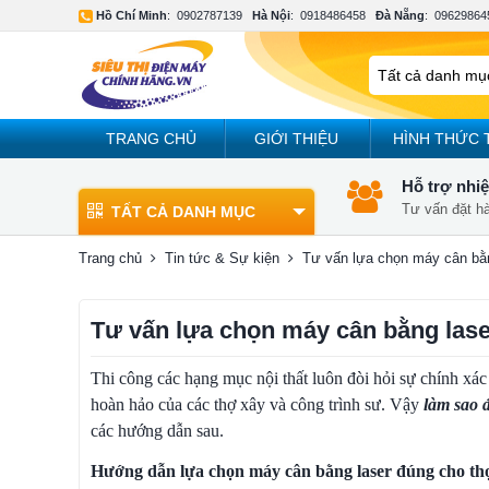
Hồ Chí Minh
:
0902787139
Hà Nội
:
0918486458
Đà Nẵng
:
09629864
TRANG CHỦ
GIỚI THIỆU
HÌNH THỨC 
Hỗ trợ nhiệ
Tư vấn đặt h
TẤT CẢ DANH MỤC
Trang chủ
Tin tức & Sự kiện
Tư vấn lựa chọn máy cân bằng
Tư vấn lựa chọn máy cân bằng laser
Thi công các hạng mục nội thất luôn đòi hỏi sự chính xác 
hoàn hảo của các thợ xây và công trình sư. Vậy
làm sao 
các hướng dẫn sau.
Hướng dẫn lựa chọn máy cân bằng laser đúng cho thợ 