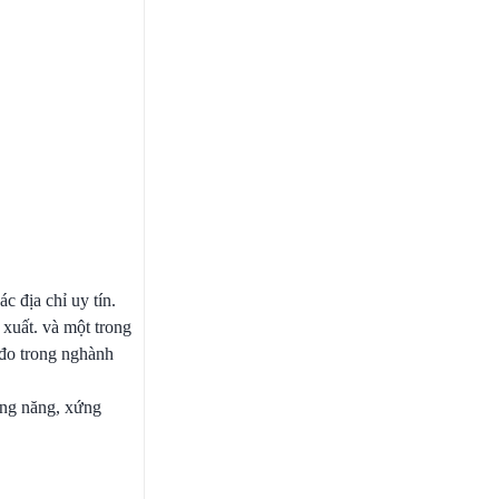
c địa chỉ uy tín.
xuất. và một trong
 đo trong nghành
ông năng, xứng