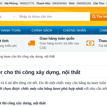
50
Hải Phòng
:
0868227775
Thanh Hóa
:
0963040460
Vinh
:
0969581266
Cần Thơ
:
Tìm k
THANH TOÁN
CHÍNH SÁCH
CHỨNG NHẬN
CAM
Giao hàng toàn quốc
t tình
Thanh
Giao hàng trước trả tiền sau
àng miễn phí
Trả t
COD
 laser cho thi công xây dựng, nội thất
 cho thi công xây dựng, nội thất
và tỉ mỉ đến từng chi tiết. Do đó một chiếc máy cân bằng tia laser luô
để chọn được chiếc máy cân bằng laser phù hợp nhất
với nhu cầu tr
thi công xây dưng, nội thất