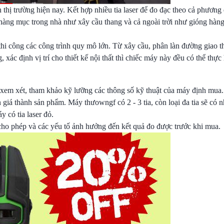
n thị trường hiện nay. Kết hợp nhiều tia laser để đo đạc theo cả phươn
àng mục trong nhà như xây cầu thang và cả ngoài trời như gióng hàng 
thi công các công trình quy mô lớn. Từ xây cầu, phân làn đường giao th
ác định vị trí cho thiết kế nội thất thì chiếc máy này đều có thể thực h
 xem xét, tham khảo kỹ lưỡng các thông số kỹ thuật của máy định mua.
 giá thành sản phẩm. Máy thưowngf có 2 - 3 tia, còn loại đa tia sẽ có n
y có tia laser đỏ.
cho phép và các yếu tố ảnh hưởng đến kết quả đo được trước khi mua.