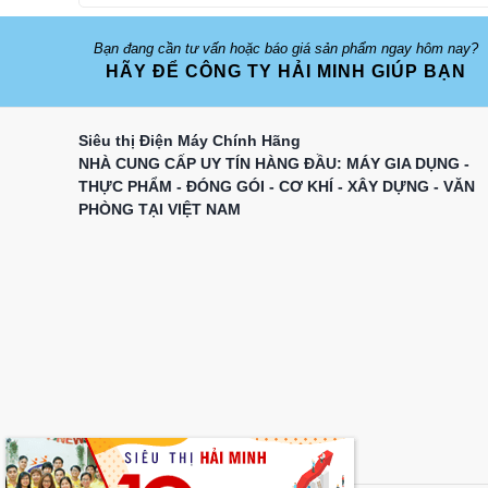
Bạn đang cần tư vấn hoặc báo giá sản phẩm ngay hôm nay?
HÃY ĐỂ CÔNG TY HẢI MINH GIÚP BẠN
Siêu thị Điện Máy Chính Hãng
NHÀ CUNG CẤP UY TÍN HÀNG ĐẦU: MÁY GIA DỤNG -
THỰC PHẨM - ĐÓNG GÓI - CƠ KHÍ - XÂY DỰNG - VĂN
PHÒNG TẠI VIỆT NAM