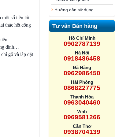
Hướng dẫn sử dụng
 một số tiền lớn
i thác hết công
Tư vấn Bán hàng
Hồ Chí Minh
hiện.
0902787139
đóng đinh…
Hà Nội
chỉ gỗ và lắp đặt
0918486458
Đà Nẵng
0962986450
Hải Phòng
0868227775
Thanh Hóa
0963040460
Vinh
0969581266
Cần Thơ
0938704139