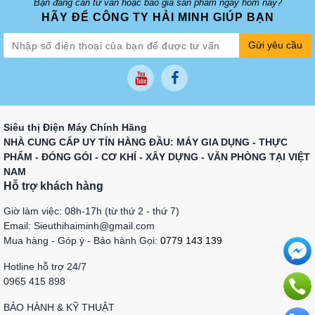
Bạn đang cần tư vấn hoặc báo giá sản phẩm ngay hôm nay?
HÃY ĐỂ CÔNG TY HẢI MINH GIÚP BẠN
Gửi yêu cầu
Siêu thị Điện Máy Chính Hãng
NHÀ CUNG CẤP UY TÍN HÀNG ĐẦU: MÁY GIA DỤNG - THỰC
PHẨM - ĐÓNG GÓI - CƠ KHÍ - XÂY DỰNG - VĂN PHÒNG TẠI VIỆT
NAM
Hỗ trợ khách hàng
Giờ làm việc: 08h-17h (từ thứ 2 - thứ 7)
Email: Sieuthihaiminh@gmail.com
Mua hàng - Góp ý - Bảo hành Gọi:
0779 143 139
Hotline hỗ trợ 24/7
0965 415 898
BẢO HÀNH & KỸ THUẬT