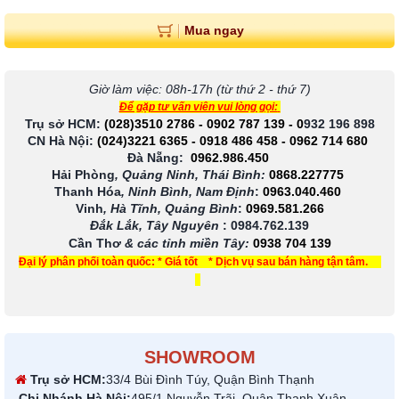
Mua ngay
Giờ làm việc: 08h-17h (từ thứ 2 - thứ 7)
Để gặp tư vấn viên vui lòng gọi:
Trụ sở HCM:
(028)3510 2786
-
0902 787 139
-
0
932 196 898
CN Hà Nội:
(024)3221 6365
-
0918 486 458
-
0962 714 680
Đà Nẵng:
0962.986.450
Hải Phòng
, Quảng Ninh, Thái Bình:
0868.227775
Thanh Hóa
, Ninh Bình, Nam Định
:
0963.040.460
Vinh
, Hà Tĩnh, Quảng Bình
:
0969.581.266
Đắk Lắk, Tây Nguyên
:
0984.762.139
Cần Thơ
& các tỉnh miền Tây
:
0938 704 139
Đại lý phân phối toàn quốc: * Giá tốt * Dịch vụ sau bán hàng tận tâm.
SHOWROOM
Trụ sở HCM:
33/4 Bùi Đình Túy, Quận Bình Thạnh
Chi Nhánh Hà Nội:
495/1 Nguyễn Trãi, Quận Thanh Xuân