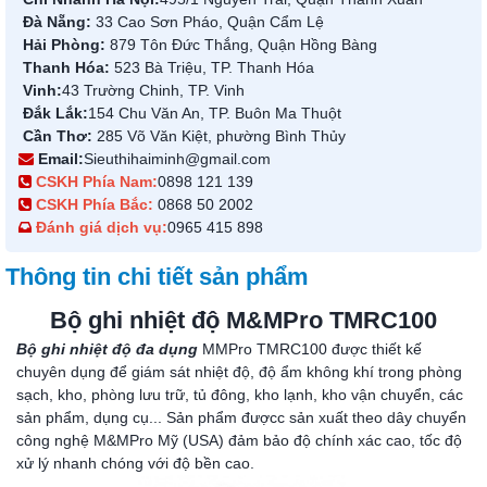
Đà Nẵng:
33 Cao Sơn Pháo, Quận Cẩm Lệ
Hải Phòng:
879 Tôn Đức Thắng, Quận Hồng Bàng
Thanh Hóa:
523 Bà Triệu, TP. Thanh Hóa
Vinh:
43 Trường Chinh, TP. Vinh
Đắk Lắk:
154 Chu Văn An, TP. Buôn Ma Thuột
Cần Thơ:
285 Võ Văn Kiệt, phường Bình Thủy
Email:
Sieuthihaiminh@gmail.com
CSKH Phía Nam:
0898 121 139
CSKH Phía Bắc:
0868 50 2002
Đánh giá dịch vụ:
0965 415 898
Thông tin chi tiết sản phẩm
Bộ ghi nhiệt độ M&MPro TMRC100
Bộ ghi nhiệt độ đa dụng
MMPro TMRC100 được thiết kế
chuyên dụng để giám sát nhiệt độ, độ ẩm không khí trong phòng
sạch, kho, phòng lưu trữ, tủ đông, kho lạnh, kho vận chuyển, các
sản phẩm, dụng cụ... Sản phẩm đượcc sản xuất theo dây chuyển
công nghệ M&MPro Mỹ (USA) đảm bảo độ chính xác cao, tốc độ
xử lý nhanh chóng với độ bền cao.