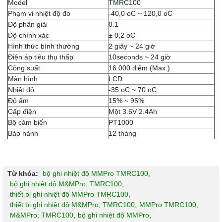
Model
TMRC100
Phạm vi nhiệt độ đo
-40,0 oC ~ 120,0 oC
Độ phân giải
0.1
Độ chính xác
± 0,2 oC
Hình thức bình thường
2 giây ~ 24 giờ
Điện áp tiêu thụ thấp
10seconds ~ 24 giờ
Công suất
16.000 điểm (Max.)
Màn hình
LCD
Nhiệt độ
-35 oC ~ 70 oC
Độ ẩm
15% ~ 95%
Cấp điện
Một 3.6V 2.4Ah
Bộ cảm biến
PT1000
Bảo hành
12 tháng
Từ khóa:
bộ ghi nhiệt độ MMPro TMRC100
,
bộ ghi nhiệt độ M&MPro; TMRC100
,
thiết bị ghi nhiệt độ MMPro TMRC100
,
thiết bị ghi nhiệt độ M&MPro; TMRC100
,
MMPro TMRC100
,
M&MPro; TMRC100
,
bộ ghi nhiệt độ MMPro
,