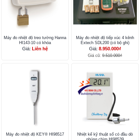
Máy đo nhiệt độ treo tường Hanna
Máy đo nhiệt độ tiếp xúc 4 kênh
HI143-10 có khóa
Extech SDL200 (có bộ ghi)
Giá:
Liên hệ
Giá:
8.950.000₫
Giá cũ:
9.510.000₫
Máy đo nhiệt độ KEY® HI98517
Nhiệt kế kỹ thuật số có đầu dò
nhúng chìm HI98539