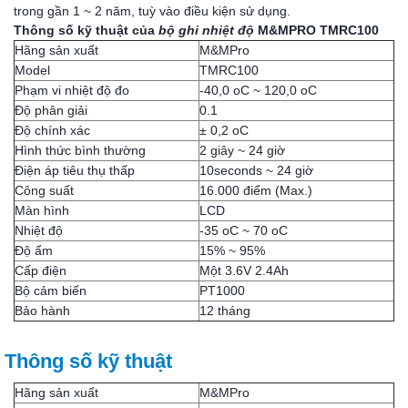
trong gần 1 ~ 2 năm, tuỳ vào điều kiện sử dụng.
Thông số kỹ thuật
của
bộ ghi nhiệt độ
M&MPRO TMRC100
Hãng sản xuất
M&MPro
Model
TMRC100
Phạm vi nhiệt độ đo
-40,0 oC ~ 120,0 oC
Độ phân giải
0.1
Độ chính xác
± 0,2 oC
Hình thức bình thường
2 giây ~ 24 giờ
Điện áp tiêu thụ thấp
10seconds ~ 24 giờ
Công suất
16.000 điểm (Max.)
Màn hình
LCD
Nhiệt độ
-35 oC ~ 70 oC
Độ ẩm
15% ~ 95%
Cấp điện
Một 3.6V 2.4Ah
Bộ cảm biến
PT1000
Bảo hành
12 tháng
Thông số kỹ thuật
Hãng sản xuất
M&MPro