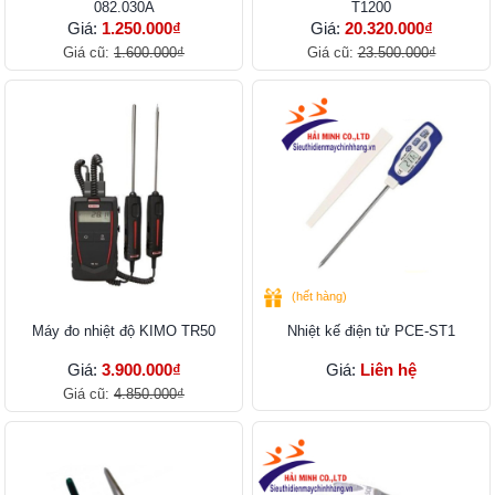
082.030A
T1200
Giá:
1.250.000₫
Giá:
20.320.000₫
Giá cũ:
1.600.000₫
Giá cũ:
23.500.000₫
(hết hàng)
Máy đo nhiệt độ KIMO TR50
Nhiệt kế điện tử PCE-ST1
Giá:
3.900.000₫
Giá:
Liên hệ
Giá cũ:
4.850.000₫