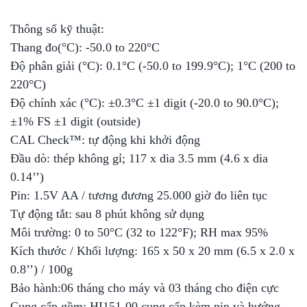
Thông số kỹ thuật:
Thang đo(°C): -50.0 to 220°C
Độ phân giải (°C): 0.1°C (-50.0 to 199.9°C); 1°C (200 to
220°C)
Độ chính xác (°C): ±0.3°C ±1 digit (-20.0 to 90.0°C);
±1% FS ±1 digit (outside)
CAL Check™: tự động khi khởi động
Đầu dò: thép không gỉ; 117 x dia 3.5 mm (4.6 x dia
0.14’’)
Pin: 1.5V AA / tương đương 25.000 giờ đo liên tục
Tự động tắt: sau 8 phút không sử dụng
Môi trường: 0 to 50°C (32 to 122°F); RH max 95%
Kích thước / Khối lượng: 165 x 50 x 20 mm (6.5 x 2.0 x
0.8’’) / 100g
Bảo hành:06 tháng cho máy và 03 tháng cho điện cực
Cung cấp gồm: HI151-00 cung cấp kèm pin và hướng