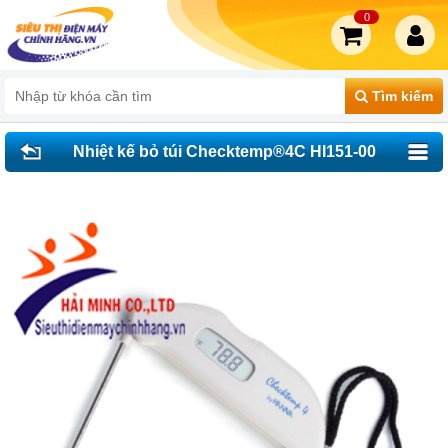
0
Tìm kiếm
Nhiệt kế bỏ túi Checktemp®4C HI151-00