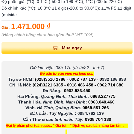
Độ phân giải (°C): 0.1°C (-50.0 to 199.9°C); 1°C (200 to 220°C)
Độ chính xác (°C): ±0.3°C ±1 digit (-20.0 to 90.0°C); ±1% FS ±1 digit
(outside
1.471.000 ₫
Giá:
(Hàng chính hãng chưa bao gồm thuế VAT 10%)
Mua ngay
Giờ làm việc: 08h-17h (từ thứ 2 - thứ 7)
Để gặp tư vấn viên vui lòng gọi:
Trụ sở HCM:
(028)3510 2786
-
0902 787 139
-
0
932 196 898
CN Hà Nội:
(024)3221 6365
-
0918 486 458
-
0962 714 680
Đà Nẵng:
0962.986.450
Hải Phòng
, Quảng Ninh, Thái Bình:
0868.227775
Thanh Hóa
, Ninh Bình, Nam Định
:
0963.040.460
Vinh
, Hà Tĩnh, Quảng Bình
:
0969.581.266
Đắk Lắk, Tây Nguyên
:
0984.762.139
Cần Thơ
& các tỉnh miền Tây
:
0938 704 139
Đại lý phân phối toàn quốc: * Giá tốt * Dịch vụ sau bán hàng tận tâm.