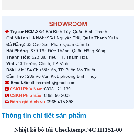
SHOWROOM
Trụ sở HCM:
33/4 Bùi Đình Túy, Quận Bình Thạnh
Chi Nhánh Hà Nội:
495/1 Nguyễn Trãi, Quận Thanh Xuân
Đà Nẵng:
33 Cao Sơn Pháo, Quận Cẩm Lệ
Hải Phòng:
879 Tôn Đức Thắng, Quận Hồng Bàng
Thanh Hóa:
523 Bà Triệu, TP. Thanh Hóa
Vinh:
43 Trường Chinh, TP. Vinh
Đắk Lắk:
154 Chu Văn An, TP. Buôn Ma Thuột
Cần Thơ:
285 Võ Văn Kiệt, phường Bình Thủy
Email:
Sieuthihaiminh@gmail.com
CSKH Phía Nam:
0898 121 139
CSKH Phía Bắc:
0868 50 2002
Đánh giá dịch vụ:
0965 415 898
Thông tin chi tiết sản phẩm
Nhiệt kế bỏ túi Checktemp®4C HI151-00