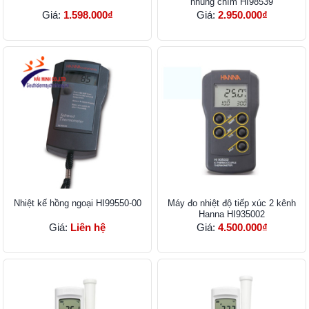
nhúng chìm HI98539
Giá:
1.598.000₫
Giá:
2.950.000₫
Nhiệt kế hồng ngoại HI99550-00
Máy đo nhiệt độ tiếp xúc 2 kênh
Hanna HI935002
Giá:
Liên hệ
Giá:
4.500.000₫