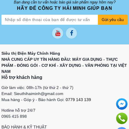
Bạn đang cần tư vấn hoặc báo giá sản phẩm ngay hôm nay?
HÃY ĐỂ CÔNG TY HẢI MINH GIÚP BẠN
Gửi yêu cầu
Siêu thị Điện Máy Chính Hãng
NHÀ CUNG CẤP UY TÍN HÀNG ĐẦU: MÁY GIA DỤNG - THỰC
PHẨM - ĐÓNG GÓI - CƠ KHÍ - XÂY DỰNG - VĂN PHÒNG TẠI VIỆT
NAM
Hỗ trợ khách hàng
Giờ làm việc: 08h-17h (từ thứ 2 - thứ 7)
Email: Sieuthihaiminh@gmail.com
Mua hàng - Góp ý - Bảo hành Gọi:
0779 143 139
Hotline hỗ trợ 24/7
0965 415 898
BẢO HÀNH & KỸ THUẬT