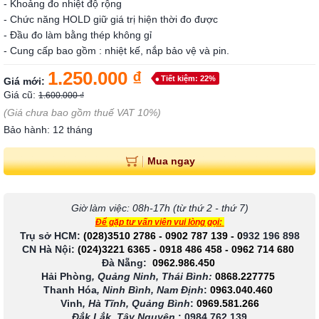
- Khoảng đo nhiệt độ rộng
- Chức năng HOLD giữ giá trị hiện thời đo được
- Đầu đo làm bằng thép không gỉ
- Cung cấp bao gồm : nhiệt kế, nắp bảo vệ và pin.
1.250.000 ₫
Tiết kiệm: 22%
Giá mới:
Giá cũ:
1.600.000 ₫
(Giá chưa bao gồm thuế VAT 10%)
Bảo hành: 12 tháng
Mua ngay
Giờ làm việc: 08h-17h (từ thứ 2 - thứ 7)
Để gặp tư vấn viên vui lòng gọi:
Trụ sở HCM:
(028)3510 2786
-
0902 787 139
-
0
932 196 898
CN Hà Nội:
(024)3221 6365
-
0918 486 458
-
0962 714 680
Đà Nẵng:
0962.986.450
Hải Phòng
, Quảng Ninh, Thái Bình:
0868.227775
Thanh Hóa
, Ninh Bình, Nam Định
:
0963.040.460
Vinh
, Hà Tĩnh, Quảng Bình
:
0969.581.266
Đắk Lắk, Tây Nguyên
:
0984.762.139