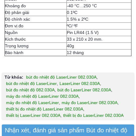
Khoảng đo
-40 °C…250 °C
Độ phân giải
0.1ºC
Độ chính xác
1.5% ± 2ºC
Đơn vị đo
ºC/ ºF
Nguồn
Pin LR44 (1.5 V)
Kích thước
33 x 210 x 20 mm.
Trọng lượng
40g
Bảo hành
12 tháng
Từ khóa:
bút đo nhiệt độ LaserLiner 082.030A
,
bút đo nhiệt độ LaserLiner
,
LaserLiner 082.030A
,
bút đo nhiệt độ 082.030A
,
bút đo LaserLiner 082.030A
,
máy đo nhiệt độ LaserLiner 082.030A
,
máy đo nhiệt độ LaserLiner
,
máy đo LaserLiner 082.030A
,
thiết bị đo nhiệt độ LaserLiner 082.030A
,
thiết bị LaserLiner 082.030A
,
thiết bị đo LaserLiner 082.030A
Nhận xét, đánh giá sản phẩm Bút đo nhiệt độ