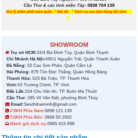
Cần Thơ
& các tỉnh miền Tây
:
0938 704 139
Đại lý phân phối toàn quốc: * Giá tốt * Dịch vụ sau bán hàng tận tâm.
SHOWROOM
Trụ sở HCM:
33/4 Bùi Đình Túy, Quận Bình Thạnh
Chi Nhánh Hà Nội:
495/1 Nguyễn Trãi, Quận Thanh Xuân
Đà Nẵng:
33 Cao Sơn Pháo, Quận Cẩm Lệ
Hải Phòng:
879 Tôn Đức Thắng, Quận Hồng Bàng
Thanh Hóa:
523 Bà Triệu, TP. Thanh Hóa
Vinh:
43 Trường Chinh, TP. Vinh
Đắk Lắk:
154 Chu Văn An, TP. Buôn Ma Thuột
Cần Thơ:
285 Võ Văn Kiệt, phường Bình Thủy
Email:
Sieuthihaiminh@gmail.com
CSKH Phía Nam:
0898 121 139
CSKH Phía Bắc:
0868 50 2002
Đánh giá dịch vụ:
0965 415 898
Thông tin chi tiết sản phẩm