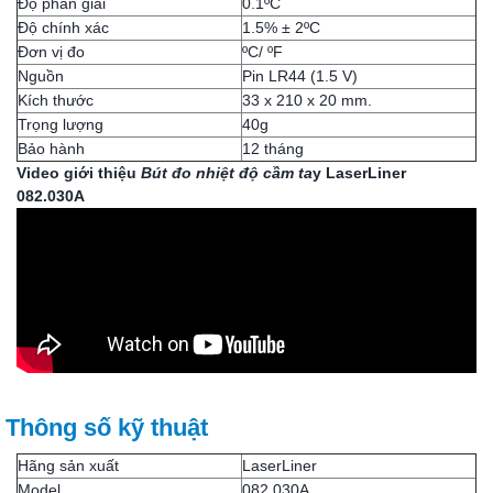
Độ phân giải
0.1ºC
Độ chính xác
1.5% ± 2ºC
Đơn vị đo
ºC/ ºF
Nguồn
Pin LR44 (1.5 V)
Kích thước
33 x 210 x 20 mm.
Trọng lượng
40g
Bảo hành
12 tháng
Video giới thiệu
Bút đo nhiệt độ cầm ta
y LaserLiner
082.030A
Thông số kỹ thuật
Hãng sản xuất
LaserLiner
Model
082.030A