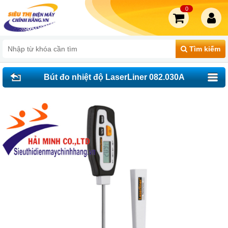
0
Tìm kiếm
Bút đo nhiệt độ LaserLiner 082.030A