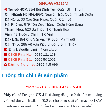
SHOWROOM
Trụ sở HCM:
33/4 Bùi Đình Túy, Quận Bình Thạnh
Chi Nhánh Hà Nội:
495/1 Nguyễn Trãi, Quận Thanh Xuân
Đà Nẵng:
33 Cao Sơn Pháo, Quận Cẩm Lệ
Hải Phòng:
879 Tôn Đức Thắng, Quận Hồng Bàng
Thanh Hóa:
523 Bà Triệu, TP. Thanh Hóa
Vinh:
43 Trường Chinh, TP. Vinh
Đắk Lắk:
154 Chu Văn An, TP. Buôn Ma Thuột
Cần Thơ:
285 Võ Văn Kiệt, phường Bình Thủy
Email:
Sieuthihaiminh@gmail.com
CSKH Phía Nam:
0898 121 139
CSKH Phía Bắc:
0868 50 2002
Đánh giá dịch vụ:
0965 415 898
Thông tin chi tiết sản phẩm
MÁY CẮT CỎ DRAGON CX 411
Máy cắt cỏ Dragon
CX 411
sử dụng động cơ 2 thì làm mát bằng
gió, với dung tích xilanh 40.2 cc cho công suất của máy 0.81KW
mạnh mẽ đáp ứng những điều kiện làm việc khó khăn nhất.