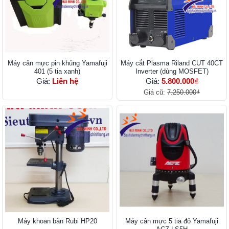
Máy cân mực pin khủng Yamafuji
Máy cắt Plasma Riland CUT 40CT
401 (5 tia xanh)
Inverter (dùng MOSFET)
Giá:
Liên hệ
Giá:
5.800.000₫
Giá cũ:
7.250.000₫
Máy khoan bàn Rubi HP20
Máy cân mực 5 tia đỏ Yamafuji