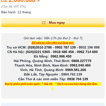
Giá:
(Giá đã VAT 0%)
Bảo hành: 12 tháng
Mua ngay
Giờ làm việc: 08h-17h (từ thứ 2 - thứ 7)
Để gặp tư vấn viên vui lòng gọi:
Trụ sở HCM:
(028)3510 2786
-
0902 787 139
-
0
932 196 898
CN Hà Nội:
(024)3221 6365
-
0918 486 458
-
0962 714 680
Đà Nẵng:
0962.986.450
Hải Phòng
, Quảng Ninh, Thái Bình:
0868.227775
Thanh Hóa
, Ninh Bình, Nam Định
:
0963.040.460
Vinh
, Hà Tĩnh, Quảng Bình
:
0969.581.266
Đắk Lắk, Tây Nguyên
:
0984.762.139
Cần Thơ
& các tỉnh miền Tây
:
0938 704 139
Đại lý phân phối toàn quốc: * Giá tốt * Dịch vụ sau bán hàng tận tâm.