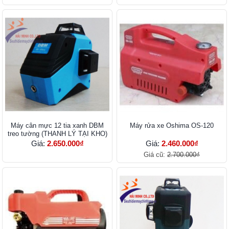
Máy cân mực 12 tia xanh DBM
Máy rửa xe Oshima OS-120
treo tường (THANH LÝ TẠI KHO)
Giá:
2.650.000₫
Giá:
2.460.000₫
Giá cũ:
2.700.000₫