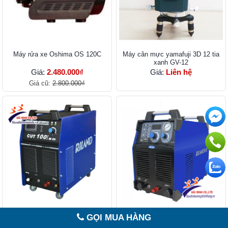
Máy rửa xe Oshima OS 120C
Máy cân mực yamafuji 3D 12 tia
xanh GV-12
Giá:
2.480.000₫
Giá:
Liên hệ
Giá cũ:
2.800.000₫
Máy cắt Plasma Riland CUT 100IJ
Máy cắt Plasma Riland CUT
GỌI MUA HÀNG
Inverter (dùng IGBT khối)
100GT Inverter (dùng IGBT đơn)