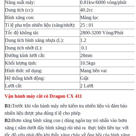
Năng suất máy:
0.81kw/6000 vòng/phút
Dung tích (cc):
40.2cc
Bình xăng con:
Màng lọc
Tỉ lệ pha trộn nhiên liệu (xăng/nhớt):
25 : 01
Tốc độ không tải:
2800-3200 Vòng/Phút
Dung tích bình xăng nhựa (L):
1.2
Dung tich nhớt (L):
0.1
Đường kính lưỡi cắt:
28mm
Khối lượng tịnh:
10.5kgs
Hình thức sử dụng:
Mang bên vai
Hệ thống khởi động:
Giật
Lưỡi cắt:
2 Lưỡi
Vận hành máy cắt cỏ Dragon CX 411
B1:
Trước khi vân hành máy nên kiểm tra nhiên liệu và đảm bảo
nhiên liệu được pha đúng tỉ lệ cho phép
B2:
Bơm xăng bình xăng con ( dùng ngón tay trỏ nhấn vào bơm
xăng ( nằm dưới đáy bình xăng) rùi nhả ra thực hiện liên tục với
tốc độ vừa phải đến khi thấy xăng chảy về ống hồi của bình xăng