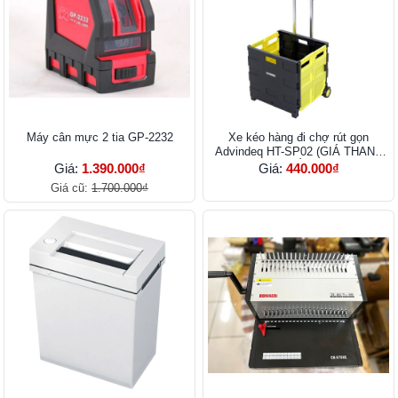
Máy cân mực 2 tia GP-2232
Xe kéo hàng đi chợ rút gọn
Advindeq HT-SP02 (GIÁ THANH
LÝ)
Giá:
1.390.000₫
Giá:
440.000₫
Giá cũ:
1.700.000₫