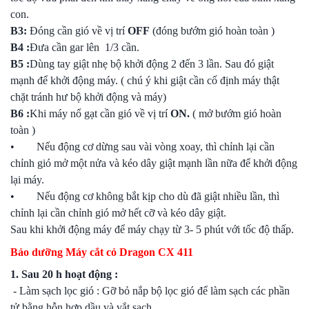
con.
B3:
Đóng cần gió về vị trí
OFF
(đóng bướm gió hoàn toàn )
B4 :
Đưa cần gar lên 1/3 cần.
B5 :
Dùng tay giật nhẹ bộ khởi động 2 đến 3 lần. Sau đó giật
mạnh để khởi động máy. ( chú ý khi giật cần cố định máy thật
chặt tránh hư bộ khởi động và máy)
B6 :
Khi máy nổ gạt cần gió về vị trí
ON.
( mở bướm gió hoàn
toàn )
• Nếu động cơ dừng sau vài vòng xoay, thì chỉnh lại cần
chỉnh gió mở một nửa và kéo dây giật mạnh lần nữa để khởi động
lại máy.
• Nếu động cơ không bắt kịp cho dù đã giật nhiều lần, thì
chỉnh lại cần chỉnh gió mở hết cỡ và kéo dây giật.
Sau khi khởi động máy để máy chạy từ 3- 5 phút với tốc độ thấp.
Bảo dưỡng Máy cắt cỏ Dragon CX 411
1. Sau 20 h hoạt động :
- Làm sạch lọc gió : Gỡ bỏ nắp bộ lọc gió để làm sạch các phần
tử bằng hỗn hợp dầu và vắt sạch.