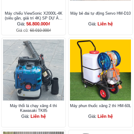
Máy chiếu ViewSonic X2000L-4K
Máy bẻ đai tự động Servo HM-D10
(siêu gần, giải trí 4K) SP DỰ ÁN,
CALL
Giá:
56.800.000₫
Giá:
Liên hệ
Giá cũ:
60.010.000₫
Máy thổi lá chạy xăng 4 thì
Máy phun thuốc xăng 2 thì HM-60L
Kawasaki TK85
Giá:
Liên hệ
Giá:
Liên hệ