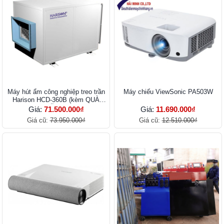
Máy hút ẩm công nghiệp treo trần
Máy chiếu ViewSonic PA503W
Harison HCD-360B (kèm QUÀ
TẶNG)
Giá:
71.500.000₫
Giá:
11.690.000₫
Giá cũ:
73.950.000₫
Giá cũ:
12.510.000₫