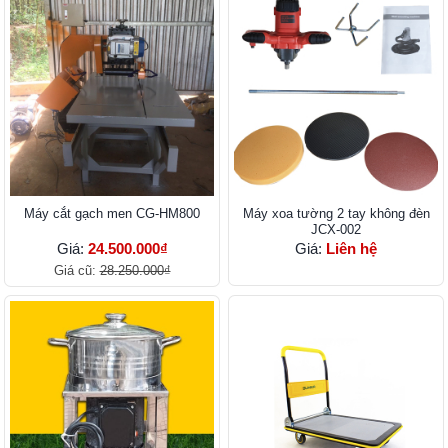
Máy cắt gạch men CG-HM800
Máy xoa tường 2 tay không đèn
JCX-002
Giá:
24.500.000₫
Giá:
Liên hệ
Giá cũ:
28.250.000₫