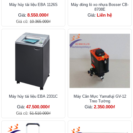
Máy hủy tài liệu EBA 1126S
Máy đóng lò xo nhựa Bosser CB-
8708E
Giá:
8.550.000₫
Giá:
Liên hệ
Giá cũ:
10.365.000₫
Máy hủy tài liệu EBA 2331C
Máy Cân Mực Yamafuji GV-12
Treo Tường
Giá:
47.500.000₫
Giá:
2.350.000₫
Giá cũ:
51.510.000₫