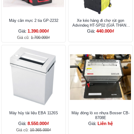
Máy cân mực 2 tia GP-2232
Xe kéo hàng đi chợ rút gọn
Advindeq HT-SP02 (GIÁ THANH
LÝ)
Giá:
1.390.000₫
Giá:
440.000₫
Giá cũ:
1.700.000₫
Máy hủy tài liệu EBA 1126S
Máy đóng lò xo nhựa Bosser CB-
8708E
Giá:
8.550.000₫
Giá:
Liên hệ
Giá cũ:
10.365.000₫