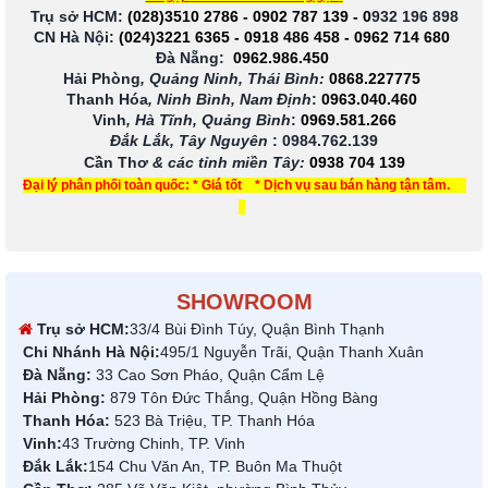
Trụ sở HCM:
(028)3510 2786
-
0902 787 139
-
0
932 196 898
CN Hà Nội:
(024)3221 6365
-
0918 486 458
-
0962 714 680
Đà Nẵng:
0962.986.450
Hải Phòng
, Quảng Ninh, Thái Bình:
0868.227775
Thanh Hóa
, Ninh Bình, Nam Định
:
0963.040.460
Vinh
, Hà Tĩnh, Quảng Bình
:
0969.581.266
Đắk Lắk, Tây Nguyên
:
0984.762.139
Cần Thơ
& các tỉnh miền Tây
:
0938 704 139
Đại lý phân phối toàn quốc: * Giá tốt * Dịch vụ sau bán hàng tận tâm.
SHOWROOM
Trụ sở HCM:
33/4 Bùi Đình Túy, Quận Bình Thạnh
Chi Nhánh Hà Nội:
495/1 Nguyễn Trãi, Quận Thanh Xuân
Đà Nẵng:
33 Cao Sơn Pháo, Quận Cẩm Lệ
Hải Phòng:
879 Tôn Đức Thắng, Quận Hồng Bàng
Thanh Hóa:
523 Bà Triệu, TP. Thanh Hóa
Vinh:
43 Trường Chinh, TP. Vinh
Đắk Lắk:
154 Chu Văn An, TP. Buôn Ma Thuột