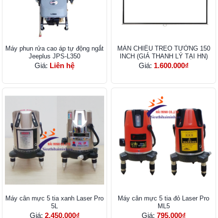
Máy phun rửa cao áp tự động ngắt
MÀN CHIẾU TREO TƯỜNG 150
Jeeplus JPS-L350
INCH (GIÁ THANH LÝ TẠI HN)
Giá:
Liên hệ
Giá:
1.600.000₫
Máy cân mực 5 tia xanh Laser Pro
Máy cân mực 5 tia đỏ Laser Pro
5L
ML5
Giá:
2.450.000₫
Giá:
795.000₫