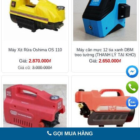
Máy Xịt Rửa Oshima OS 110
Máy cân mực 12 tia xanh DBM
treo tường (THANH LÝ TẠI KHO)
Giá:
2.870.000₫
Giá:
2.650.000₫
Giá cũ:
3.000.000₫
GỌI MUA HÀNG