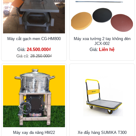
Máy cắt gạch men CG-HM800
Máy xoa tường 2 tay không đèn
JCX-002
Giá:
24.500.000₫
Giá:
Liên hệ
Giá cũ:
28.250.000₫
Máy xay đa năng HM22
Xe đẩy hàng SUMIKA T300