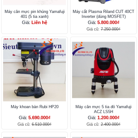
Máy cân mực pin khủng Yamafuji
Máy cắt Plasma Riland CUT 40CT
401 (5 tia xanh)
Inverter (dùng MOSFET)
Giá:
Liên hệ
Giá:
5.800.000₫
Giá cũ:
7.250.000₫
Máy khoan bàn Rubi HP20
Máy cân mực 5 tia đỏ Yamafuji
ACZ LS5H
Giá:
5.690.000₫
Giá:
1.200.000₫
Giá cũ:
6.510.000₫
Giá cũ:
2.400.000₫