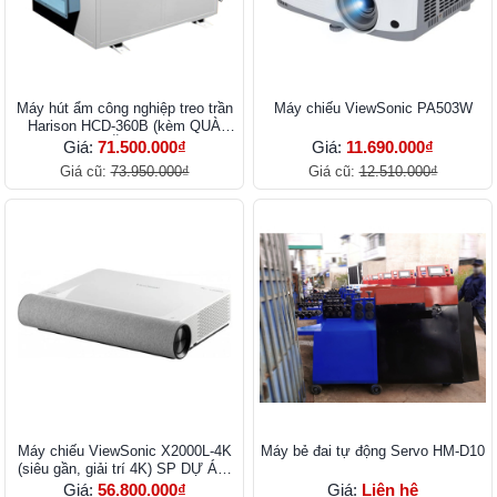
Máy hút ẩm công nghiệp treo trần
Máy chiếu ViewSonic PA503W
Harison HCD-360B (kèm QUÀ
TẶNG)
Giá:
71.500.000₫
Giá:
11.690.000₫
Giá cũ:
73.950.000₫
Giá cũ:
12.510.000₫
Máy chiếu ViewSonic X2000L-4K
Máy bẻ đai tự động Servo HM-D10
(siêu gần, giải trí 4K) SP DỰ ÁN,
CALL
Giá:
56.800.000₫
Giá:
Liên hệ