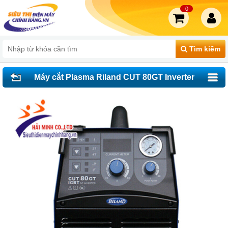
0
Tìm kiếm
Máy cắt Plasma Riland CUT 80GT Inverter
(dùng IGBT)