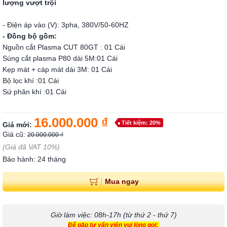
lượng vượt trội
- Điện áp vào (V): 3pha, 380V/50-60HZ
- Đồng bộ gồm:
Nguồn cắt Plasma CUT 80GT : 01 Cái
Súng cắt plasma P80 dài 5M:01 Cái
Kẹp mát + cáp mát dài 3M: 01 Cái
Bộ lọc khí :01 Cái
Sứ phân khí :01 Cái
16.000.000 ₫
Tiết kiệm: 20%
Giá mới:
Giá cũ:
20.000.000 ₫
(Giá đã VAT 10%)
Bảo hành: 24 tháng
Mua ngay
Giờ làm việc: 08h-17h (từ thứ 2 - thứ 7)
Để gặp tư vấn viên vui lòng gọi: