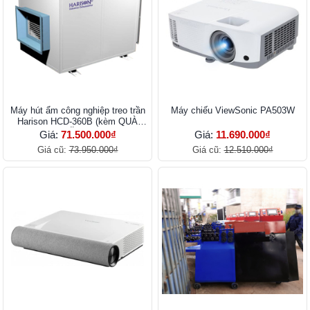
Máy hút ẩm công nghiệp treo trần
Máy chiếu ViewSonic PA503W
Harison HCD-360B (kèm QUÀ
TẶNG)
Giá:
71.500.000₫
Giá:
11.690.000₫
Giá cũ:
73.950.000₫
Giá cũ:
12.510.000₫