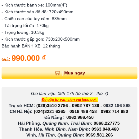
- Kích thước bánh xe: 100mm(4")
- Kích thước sàn để đồ: 720x490mm
- Chiều cao của tay cầm: 835mm
- Tải trọng tối đa: 170kg
- Trọng lượng: 10.3kg
- Kích thước gấp gọn: 730x200x500mm
Bảo hành BÁNH XE: 12 tháng
990.000 ₫
Giá:
Mua ngay
Giờ làm việc: 08h-17h (từ thứ 2 - thứ 7)
Để gặp tư vấn viên vui lòng gọi:
Trụ sở HCM:
(028)3510 2786
-
0902 787 139
-
0
932 196 898
CN Hà Nội:
(024)3221 6365
-
0918 486 458
-
0962 714 680
Đà Nẵng:
0962.986.450
Hải Phòng
, Quảng Ninh, Thái Bình:
0868.227775
Thanh Hóa
, Ninh Bình, Nam Định
:
0963.040.460
Vinh
, Hà Tĩnh, Quảng Bình
:
0969.581.266