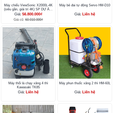
Máy chiếu ViewSonic X2000L-4K
Máy bẻ đai tự động Servo HM-D10
(siêu gần, giải trí 4K) SP DỰ ÁN,
CALL
Giá:
56.800.000₫
Giá:
Liên hệ
Giá cũ:
60.010.000₫
Máy thổi lá chạy xăng 4 thì
Máy phun thuốc xăng 2 thì HM-60L
Kawasaki TK85
Giá:
Liên hệ
Giá:
Liên hệ