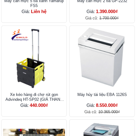
Máy cân mực 5 tia xanh Yamafuji
Máy cân mực 2 tia GP-2232
FS5
Giá:
Liên hệ
Giá:
1.390.000₫
Giá cũ:
1.700.000₫
Xe kéo hàng đi chợ rút gọn
Máy hủy tài liệu EBA 1126S
Advindeq HT-SP02 (GIÁ THANH
LÝ)
Giá:
440.000₫
Giá:
8.550.000₫
Giá cũ:
10.365.000₫