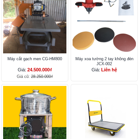
Máy cắt gạch men CG-HM800
Máy xoa tường 2 tay không đèn
JCX-002
Giá:
24.500.000₫
Giá:
Liên hệ
Giá cũ:
28.250.000₫