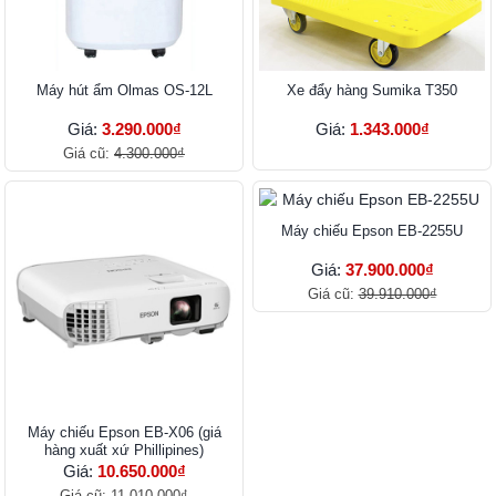
Máy hút ẩm Olmas OS-12L
Xe đẩy hàng Sumika T350
Giá:
3.290.000₫
Giá:
1.343.000₫
Giá cũ:
4.300.000₫
Máy chiếu Epson EB-2255U
Giá:
37.900.000₫
Giá cũ:
39.910.000₫
Máy chiếu Epson EB-X06 (giá
hàng xuất xứ Phillipines)
Giá:
10.650.000₫
Giá cũ:
11.010.000₫