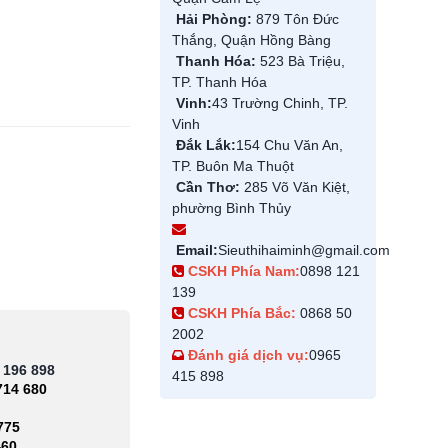
Hải Phòng:
879 Tôn Đức
Thắng, Quận Hồng Bàng
Thanh Hóa:
523 Bà Triệu,
TP. Thanh Hóa
Vinh:
43 Trường Chinh, TP.
Vinh
Đắk Lắk:
154 Chu Văn An,
TP. Buôn Ma Thuột
Cần Thơ:
285 Võ Văn Kiệt,
phường Bình Thủy
Email:
Sieuthihaiminh@gmail.com
CSKH Phía Nam:
0898 121
139
CSKH Phía Bắc:
0868 50
2002
Đánh giá dịch vụ:
0965
 196 898
415 898
714 680
775
460