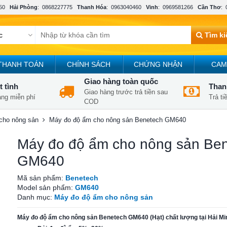
50
Hải Phòng
:
0868227775
Thanh Hóa
:
0963040460
Vinh
:
0969581266
Cần Thơ
:
Tìm k
THANH TOÁN
CHÍNH SÁCH
CHỨNG NHẬN
CAM
Giao hàng toàn quốc
t tình
Thanh
Giao hàng trước trả tiền sau
àng miễn phí
Trả t
COD
cho nông sản
Máy đo độ ẩm cho nông sản Benetech GM640
Máy đo độ ẩm cho nông sản Be
GM640
Mã sản phẩm:
Benetech
Model sản phẩm:
GM640
Danh mục:
Máy đo độ ẩm cho nông sản
Máy đo độ ẩm cho nông sản Benetech GM640 (Hạt) chất lượng tại Hải M