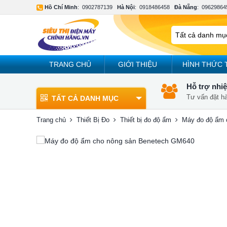
Hồ Chí Minh
:
0902787139
Hà Nội
:
0918486458
Đà Nẵng
:
09629864
TRANG CHỦ
GIỚI THIỆU
HÌNH THỨC 
Hỗ trợ nhiệ
Tư vấn đặt h
TẤT CẢ DANH MỤC
Trang chủ
Thiết Bị Đo
Thiết bị đo độ ẩm
Máy đo độ ẩm 