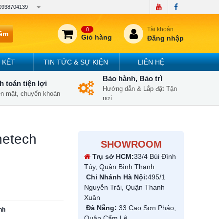
0938704139
Tài khoản
0
iếm
Giỏ hàng
Đăng nhập
 KẾT
TIN TỨC & SỰ KIỆN
LIÊN HỆ
Bảo hành, Bảo trì
 toán tiện lợi
Hướng dẫn & Lắp đặt Tận
iền mặt, chuyển khoản
nơi
netech
SHOWROOM
Trụ sở HCM:
33/4 Bùi Đình
Túy, Quận Bình Thạnh
Chi Nhánh Hà Nội:
495/1
Nguyễn Trãi, Quận Thanh
Xuân
Đà Nẵng:
33 Cao Sơn Pháo,
inh
Quận Cẩm Lệ