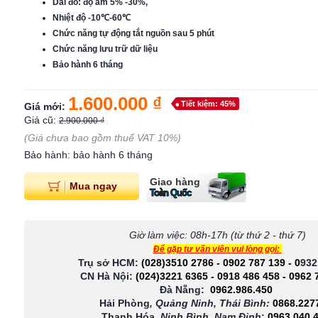
Dải đo: độ ẩm 5% -30%,
Nhiệt độ -10℃-60℃
Chức năng tự động tắt nguồn sau 5 phút
Chức năng lưu trữ dữ liệu
Bảo hành 6 tháng
1.600.000 ₫
Tiết kiệm: 45%
Giá mới:
Giá cũ:
2.900.000 ₫
(Giá chưa bao gồm thuế VAT 10%)
Bảo hành: bảo hành 6 tháng
Giao hàng
Mua ngay
Toàn Quốc
Giờ làm việc: 08h-17h (từ thứ 2 - thứ 7)
Để gặp tư vấn viên vui lòng gọi:
Trụ sở HCM:
(028)3510 2786
-
0902 787 139
-
0
932
CN Hà Nội:
(024)3221 6365
-
0918 486 458
-
0962 
Đà Nẵng:
0962.986.450
Hải Phòng
, Quảng Ninh, Thái Bình:
0868.227
Thanh Hóa
, Ninh Bình, Nam Định
:
0963.040.