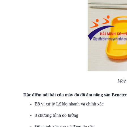
Máy 
Đặc điểm nổi bật của
máy đo độ ẩm nông sản Benete
Bộ vi xử lý LSIđo nhanh và chính xác
8 chương trình đo lường
Độ chính xác cao và đáng tin cậy