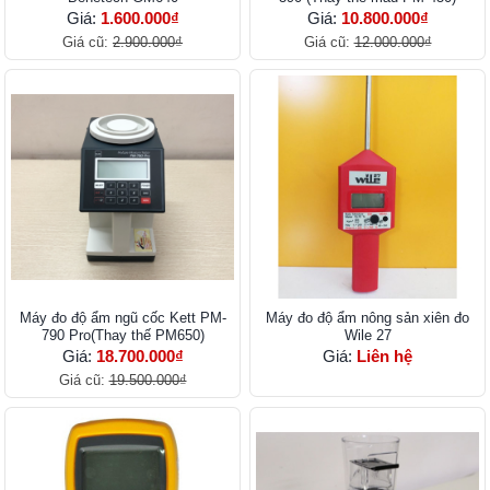
Giá:
1.600.000₫
Giá:
10.800.000₫
Giá cũ:
2.900.000₫
Giá cũ:
12.000.000₫
Máy đo độ ẩm​ ngũ cốc Kett PM-
Máy đo độ ẩm nông sản xiên đo
790 Pro(Thay thế PM650)
Wile 27
Giá:
18.700.000₫
Giá:
Liên hệ
Giá cũ:
19.500.000₫