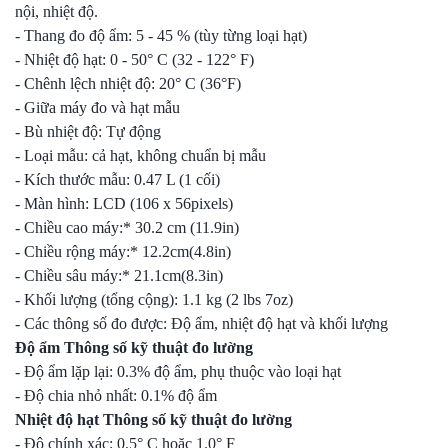
nội, nhiệt độ.
- Thang đo độ ẩm: 5 - 45 % (tùy từng loại hạt)
- Nhiệt độ hạt: 0 - 50° C (32 - 122° F)
- Chênh lệch nhiệt độ: 20° C (36°F)
- Giữa máy đo và hạt mẫu
- Bù nhiệt độ: Tự động
- Loại mẫu: cả hạt, không chuẩn bị mẫu
- Kích thước mẫu: 0.47 L (1 cối)
- Màn hình: LCD (106 x 56pixels)
- Chiều cao máy:* 30.2 cm (11.9in)
- Chiều rộng máy:* 12.2cm(4.8in)
- Chiều sâu máy:* 21.1cm(8.3in)
- Khối lượng (tổng cộng): 1.1 kg (2 lbs 7oz)
- Các thông số đo được: Độ ẩm, nhiệt độ hạt và khối lượng
Độ ẩm Thông số kỹ thuật đo lường
- Độ ẩm lặp lại: 0.3% độ ẩm, phụ thuộc vào loại hạt
- Độ chia nhỏ nhất: 0.1% độ ẩm
Nhiệt độ hạt Thông số kỹ thuật đo lường
- Độ chính xác: 0.5° C hoặc 1.0° F