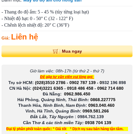
Danh mục:
Máy đo độ ẩm cho nông sản
- Thang đo độ ẩm: 5 - 45 % (tùy từng loại hạt)
- Nhiệt độ hạt: 0 - 50° C (32 - 122° F)
- Chênh lệch nhiệt độ: 20° C (36°F)
Liên hệ
Giá:
Mua ngay
Giờ làm việc: 08h-17h (từ thứ 2 - thứ 7)
Để gặp tư vấn viên vui lòng gọi:
Trụ sở HCM:
(028)3510 2786
-
0902 787 139
-
0
932 196 898
CN Hà Nội:
(024)3221 6365
-
0918 486 458
-
0962 714 680
Đà Nẵng:
0962.986.450
Hải Phòng
, Quảng Ninh, Thái Bình:
0868.227775
Thanh Hóa
, Ninh Bình, Nam Định
:
0963.040.460
Vinh
, Hà Tĩnh, Quảng Bình
:
0969.581.266
Đắk Lắk, Tây Nguyên
:
0984.762.139
Cần Thơ
& các tỉnh miền Tây
:
0938 704 139
Đại lý phân phối toàn quốc: * Giá tốt * Dịch vụ sau bán hàng tận tâm.