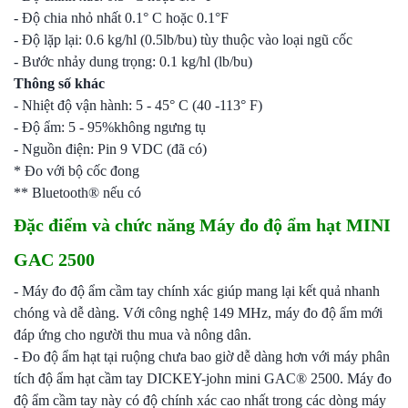
- Độ chia nhỏ nhất 0.1° C hoặc 0.1°F
- Độ lặp lại: 0.6 kg/hl (0.5lb/bu) tùy thuộc vào loại ngũ cốc
- Bước nhảy dung trọng: 0.1 kg/hl (lb/bu)
Thông số khác
- Nhiệt độ vận hành: 5 - 45° C (40 -113° F)
- Độ ẩm: 5 - 95%không ngưng tụ
- Nguồn điện: Pin 9 VDC (đã có)
* Đo với bộ cốc đong
** Bluetooth® nếu có
Đặc điểm và chức năng Máy đo độ ẩm hạt MINI
GAC 2500
- Máy đo độ ẩm cầm tay chính xác giúp mang lại kết quả nhanh
chóng và dễ dàng. Với công nghệ 149 MHz, máy đo độ ẩm mới
đáp ứng cho người thu mua và nông dân.
- Đo độ ẩm hạt tại ruộng chưa bao giờ dễ dàng hơn với máy phân
tích độ ẩm hạt cầm tay DICKEY-john mini GAC® 2500. Máy đo
độ ẩm cầm tay này có độ chính xác cao nhất trong các dòng máy