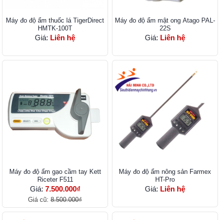
Máy đo độ ẩm thuốc lá TigerDirect
Máy đo độ ẩm mật ong Atago PAL-
HMTK-100T
22S
Giá:
Liên hệ
Giá:
Liên hệ
Máy đo độ ẩm gạo cầm tay Kett
Máy đo độ ẩm nông sản Farmex
Riceter F511
HT-Pro
Giá:
7.500.000₫
Giá:
Liên hệ
Giá cũ:
8.500.000₫