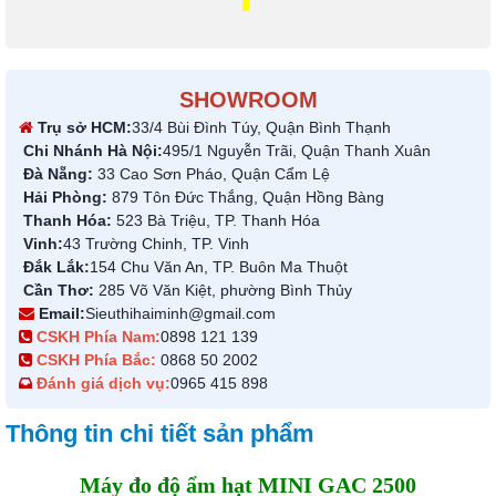
SHOWROOM
Trụ sở HCM:
33/4 Bùi Đình Túy, Quận Bình Thạnh
Chi Nhánh Hà Nội:
495/1 Nguyễn Trãi, Quận Thanh Xuân
Đà Nẵng:
33 Cao Sơn Pháo, Quận Cẩm Lệ
Hải Phòng:
879 Tôn Đức Thắng, Quận Hồng Bàng
Thanh Hóa:
523 Bà Triệu, TP. Thanh Hóa
Vinh:
43 Trường Chinh, TP. Vinh
Đắk Lắk:
154 Chu Văn An, TP. Buôn Ma Thuột
Cần Thơ:
285 Võ Văn Kiệt, phường Bình Thủy
Email:
Sieuthihaiminh@gmail.com
CSKH Phía Nam:
0898 121 139
CSKH Phía Bắc:
0868 50 2002
Đánh giá dịch vụ:
0965 415 898
Thông tin chi tiết sản phẩm
Máy đo độ ẩm hạt MINI GAC 2500