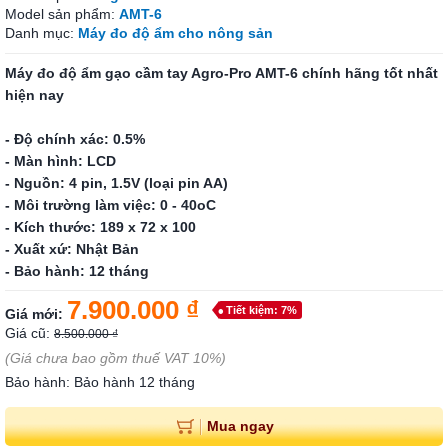
Model sản phẩm:
AMT-6
Danh mục:
Máy đo độ ẩm cho nông sản
Máy đo độ ẩm gạo cầm tay Agro-Pro AMT-6 chính hãng tốt nhất
hiện nay
- Độ chính xác: 0.5%
- Màn hình: LCD
- Nguồn: 4 pin, 1.5V (loại pin AA)
- Môi trường làm việc: 0 - 40oC
- Kích thước: 189 x 72 x 100
- Xuất xứ: Nhật Bản
- Bảo hành: 12 tháng
7.900.000 ₫
Tiết kiệm: 7%
Giá mới:
Giá cũ:
8.500.000 ₫
(Giá chưa bao gồm thuế VAT 10%)
Bảo hành: Bảo hành 12 tháng
Mua ngay