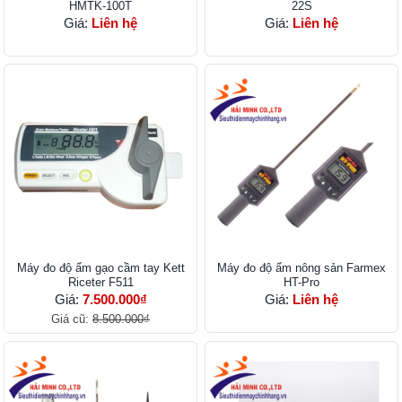
HMTK-100T
22S
Giá:
Liên hệ
Giá:
Liên hệ
Máy đo độ ẩm gạo cầm tay Kett
Máy đo độ ẩm nông sản Farmex
Riceter F511
HT-Pro
Giá:
7.500.000₫
Giá:
Liên hệ
Giá cũ:
8.500.000₫