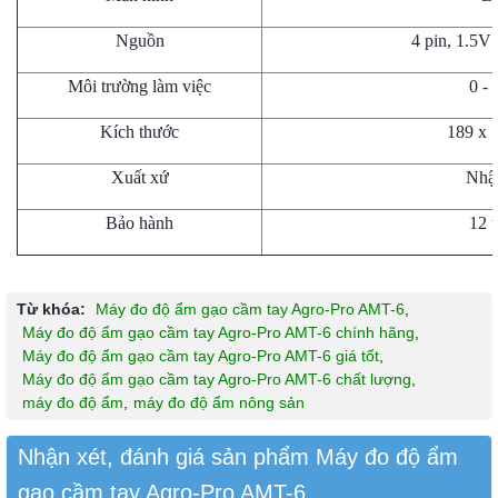
Nguồn
4 pin, 1.5V 
Môi trường làm việc
0 -
Kích thước
189 x 
Xuất xứ
Nhậ
Bảo hành
12 
Từ khóa:
Máy đo độ ẩm gạo cầm tay Agro-Pro AMT-6
,
Máy đo độ ẩm gạo cầm tay Agro-Pro AMT-6 chính hãng
,
Máy đo độ ẩm gạo cầm tay Agro-Pro AMT-6 giá tốt
,
Máy đo độ ẩm gạo cầm tay Agro-Pro AMT-6 chất lượng
,
máy đo độ ẩm
,
máy đo độ ẩm nông sản
Nhận xét, đánh giá sản phẩm Máy đo độ ẩm
gạo cầm tay Agro-Pro AMT-6