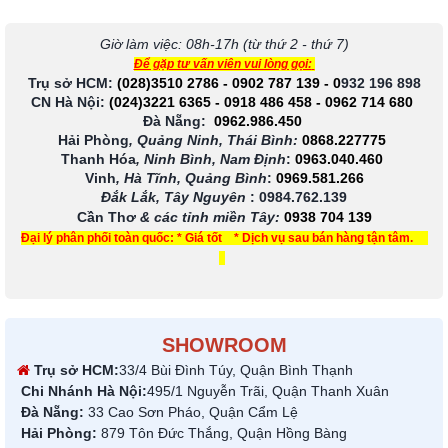
Giờ làm việc: 08h-17h (từ thứ 2 - thứ 7)
Để gặp tư vấn viên vui lòng gọi:
Trụ sở HCM:
(028)3510 2786
-
0902 787 139
-
0
932 196 898
CN Hà Nội:
(024)3221 6365
-
0918 486 458
-
0962 714 680
Đà Nẵng:
0962.986.450
Hải Phòng
, Quảng Ninh, Thái Bình:
0868.227775
Thanh Hóa
, Ninh Bình, Nam Định
:
0963.040.460
Vinh
, Hà Tĩnh, Quảng Bình
:
0969.581.266
Đắk Lắk, Tây Nguyên
:
0984.762.139
Cần Thơ
& các tỉnh miền Tây
:
0938 704 139
Đại lý phân phối toàn quốc: * Giá tốt * Dịch vụ sau bán hàng tận tâm.
SHOWROOM
Trụ sở HCM:
33/4 Bùi Đình Túy, Quận Bình Thạnh
Chi Nhánh Hà Nội:
495/1 Nguyễn Trãi, Quận Thanh Xuân
Đà Nẵng:
33 Cao Sơn Pháo, Quận Cẩm Lệ
Hải Phòng:
879 Tôn Đức Thắng, Quận Hồng Bàng