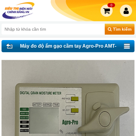
0
Tìm kiếm
Máy đo độ ẩm gạo cầm tay Agro-Pro AMT-
6