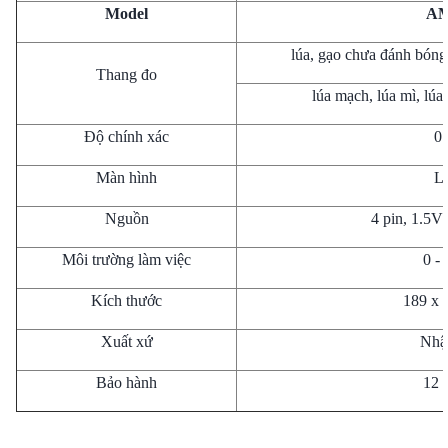
Model
AM
lúa, gạo chưa đánh bóng
Thang đo
lúa mạch, lúa mì, lúa
Độ chính xác
0
Màn hình
L
Nguồn
4 pin, 1.5V 
Môi trường làm việc
0 -
Kích thước
189 x 
Xuất xứ
Nhậ
Bảo hành
12 