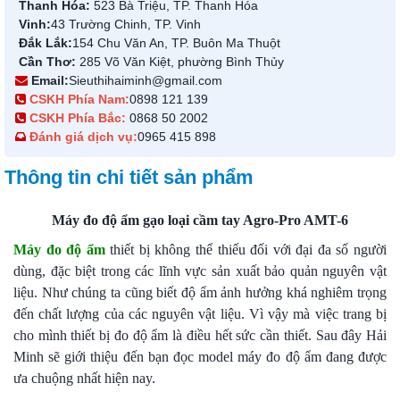
Thanh Hóa:
523 Bà Triệu, TP. Thanh Hóa
Vinh:
43 Trường Chinh, TP. Vinh
Đắk Lắk:
154 Chu Văn An, TP. Buôn Ma Thuột
Cần Thơ:
285 Võ Văn Kiệt, phường Bình Thủy
Email:
Sieuthihaiminh@gmail.com
CSKH Phía Nam:
0898 121 139
CSKH Phía Bắc:
0868 50 2002
Đánh giá dịch vụ:
0965 415 898
Thông tin chi tiết sản phẩm
Máy đo độ ẩm gạo loại cầm tay Agro-Pro AMT-6
Máy đo độ ẩm
thiết bị không thể thiếu đối với đại đa số người
dùng, đặc biệt trong các lĩnh vực sản xuất bảo quản nguyên vật
liệu. Như chúng ta cũng biết độ ẩm ảnh hưởng khá nghiêm trọng
đến chất lượng của các nguyên vật liệu. Vì vậy mà việc trang bị
cho mình thiết bị đo độ ẩm là điều hết sức cần thiết. Sau đây Hải
Minh sẽ giới thiệu đến bạn đọc model máy đo độ ẩm đang được
ưa chuộng nhất hiện nay.