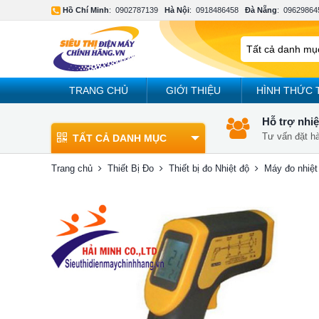
Hồ Chí Minh
:
0902787139
Hà Nội
:
0918486458
Đà Nẵng
:
09629864
TRANG CHỦ
GIỚI THIỆU
HÌNH THỨC 
Hỗ trợ nhiệ
Tư vấn đặt h
TẤT CẢ DANH MỤC
Trang chủ
Thiết Bị Đo
Thiết bị đo Nhiệt độ
Máy đo nhiệt