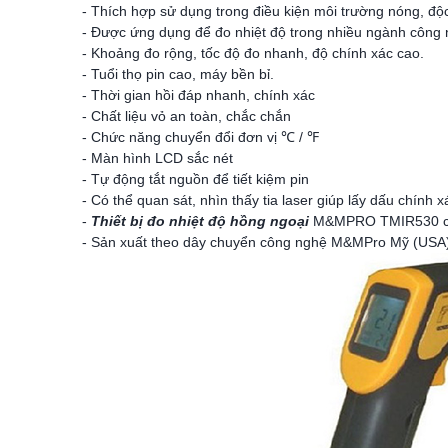
- Thích hợp sử dụng trong điều kiện môi trường nóng, độc
- Được ứng dụng để đo nhiệt độ trong nhiều ngành công 
- Khoảng đo rộng, tốc độ đo nhanh, độ chính xác cao.
- Tuổi thọ pin cao, máy bền bỉ.
- Thời gian hồi đáp nhanh, chính xác
- Chất liệu vỏ an toàn, chắc chắn
- Chức năng chuyển đổi đơn vị ℃ / ℉
- Màn hình LCD sắc nét
- Tự động tắt nguồn để tiết kiệm pin
- Có thể quan sát, nhìn thấy tia laser giúp lấy dấu chính 
-
Thiết bị đo nhiệt độ hồng ngoại
M&MPRO TMIR530 có 
- Sản xuất theo dây chuyển công nghệ M&MPro Mỹ (USA)