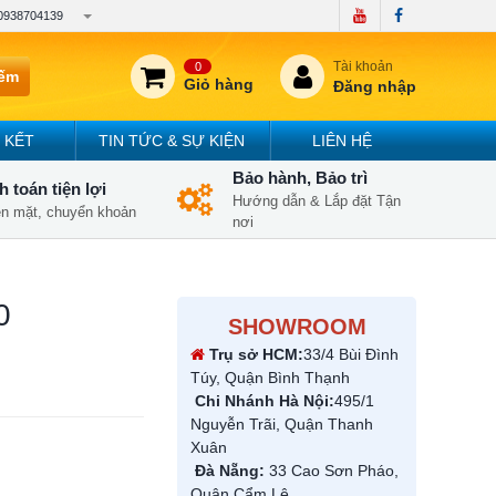
0938704139
Tài khoản
0
iếm
Giỏ hàng
Đăng nhập
 KẾT
TIN TỨC & SỰ KIỆN
LIÊN HỆ
Bảo hành, Bảo trì
 toán tiện lợi
Hướng dẫn & Lắp đặt Tận
iền mặt, chuyển khoản
nơi
0
SHOWROOM
Trụ sở HCM:
33/4 Bùi Đình
Túy, Quận Bình Thạnh
Chi Nhánh Hà Nội:
495/1
Nguyễn Trãi, Quận Thanh
Xuân
Đà Nẵng:
33 Cao Sơn Pháo,
Quận Cẩm Lệ