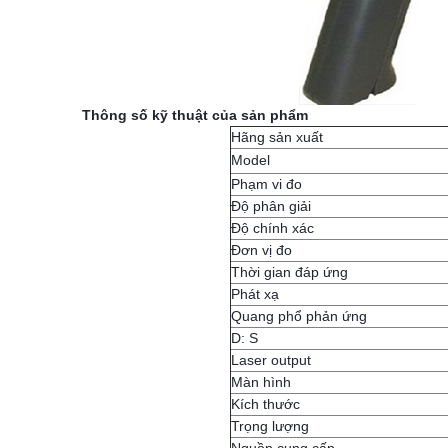
Thông số kỹ thuật
của sản phẩm
Hãng sản xuất
Model
Phạm vi đo
Độ phân giải
Độ chính xác
Đơn vị đo
Thời gian đáp ứng
Phát xạ
Quang phổ phản ứng
D: S
Laser output
Màn hình
Kích thước
Trọng lượng