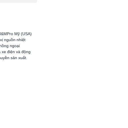
 M&MPro Mỹ (USA)
ị nguồn nhiệt
 hồng ngoại
 xe điện và động
huyền sản xuất.