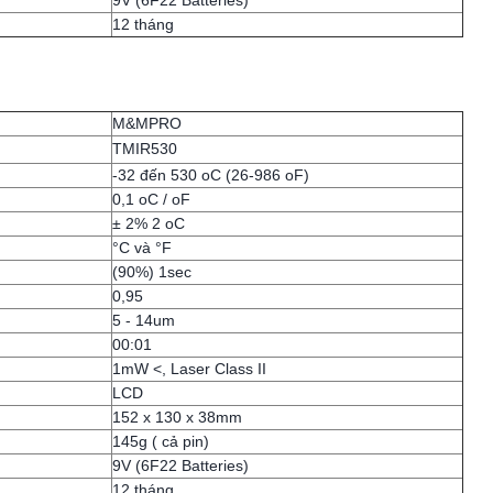
9V (6F22 Batteries)
12 tháng
M&MPRO
TMIR530
-32 đến 530 oC (26-986 oF)
0,1 oC / oF
± 2% 2 oC
°C và °F
(90%) 1sec
0,95
5 - 14um
00:01
1mW <, Laser Class II
LCD
152 x 130 x 38mm
145g ( cả pin)
9V (6F22 Batteries)
12 tháng