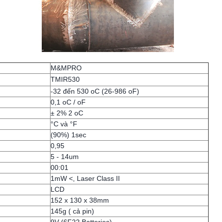
M&MPRO
TMIR530
-32 đến 530 oC (26-986 oF)
0,1 oC / oF
± 2% 2 oC
°C và °F
(90%) 1sec
0,95
5 - 14um
00:01
1mW <, Laser Class II
LCD
152 x 130 x 38mm
145g ( cả pin)