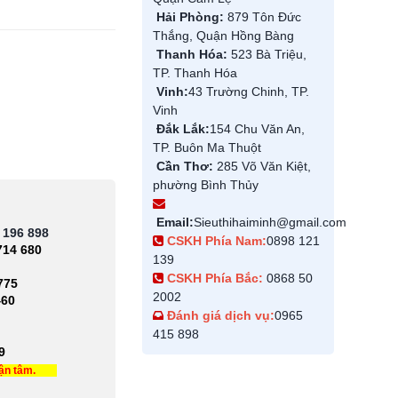
Hải Phòng:
879 Tôn Đức
Thắng, Quận Hồng Bàng
Thanh Hóa:
523 Bà Triệu,
TP. Thanh Hóa
Vinh:
43 Trường Chinh, TP.
Vinh
Đắk Lắk:
154 Chu Văn An,
TP. Buôn Ma Thuột
Cần Thơ:
285 Võ Văn Kiệt,
phường Bình Thủy
Email:
Sieuthihaiminh@gmail.com
 196 898
CSKH Phía Nam:
0898 121
714 680
139
CSKH Phía Bắc:
0868 50
775
2002
460
Đánh giá dịch vụ:
0965
415 898
9
tận tâm.