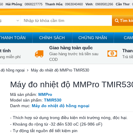
50
Hải Phòng
:
0868227775
Thanh Hóa
:
0963040460
Vinh
:
0969581266
Cần Thơ
:
Tìm k
THANH TOÁN
CHÍNH SÁCH
CHỨNG NHẬN
CAM
Giao hàng toàn quốc
t tình
Thanh
Giao hàng trước trả tiền sau
àng miễn phí
Trả t
COD
 độ hồng ngoại
Máy đo nhiệt độ MMPro TMIR530
Máy đo nhiệt độ MMPro TMIR53
Mã sản phẩm:
MMPro
Model sản phẩm:
TMIR530
Danh mục:
Máy đo nhiệt độ hồng ngoại
- Thích hợp sử dụng trong điều kiện môi trường nóng, độc hại.
- Khoảng đo rộng từ -32 đến 530 oC (26-986 oF)
- Tự động tắt nguồn để tiết kiệm pin