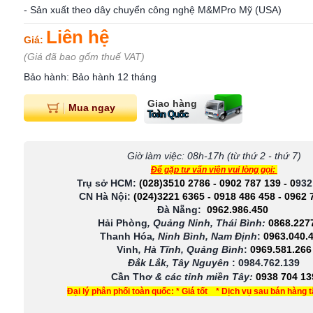
- Sản xuất theo dây chuyển công nghệ M&MPro Mỹ (USA)
Liên hệ
Giá:
(Giá đã bao gốm thuế VAT)
Bảo hành: Bảo hành 12 tháng
Giao hàng
Mua ngay
Toàn Quốc
Giờ làm việc: 08h-17h (từ thứ 2 - thứ 7)
Để gặp tư vấn viên vui lòng gọi:
Trụ sở HCM:
(028)3510 2786
-
0902 787 139
-
0
932
CN Hà Nội:
(024)3221 6365
-
0918 486 458
-
0962 
Đà Nẵng:
0962.986.450
Hải Phòng
, Quảng Ninh, Thái Bình:
0868.227
Thanh Hóa
, Ninh Bình, Nam Định
:
0963.040.
Vinh
, Hà Tĩnh, Quảng Bình
:
0969.581.266
Đắk Lắk, Tây Nguyên
:
0984.762.139
Cần Thơ
& các tỉnh miền Tây
:
0938 704 13
Đại lý phân phối toàn quốc: * Giá tốt * Dịch vụ sau bán hàng 