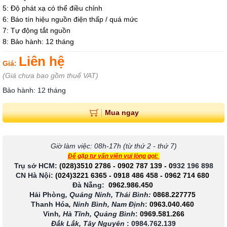
5: Độ phát xạ có thể điều chỉnh
6: Báo tín hiệu nguồn điện thấp / quá mức
7: Tự động tắt nguồn
8: Bảo hành: 12 tháng
Liên hệ
Giá:
(Giá chưa bao gồm thuế VAT)
Bảo hành: 12 tháng
Mua ngay
Giờ làm việc: 08h-17h (từ thứ 2 - thứ 7)
Để gặp tư vấn viên vui lòng gọi:
Trụ sở HCM:
(028)3510 2786
-
0902 787 139
-
0
932 196 898
CN Hà Nội:
(024)3221 6365
-
0918 486 458
-
0962 714 680
Đà Nẵng:
0962.986.450
Hải Phòng
, Quảng Ninh, Thái Bình:
0868.227775
Thanh Hóa
, Ninh Bình, Nam Định
:
0963.040.460
Vinh
, Hà Tĩnh, Quảng Bình
:
0969.581.266
Đắk Lắk, Tây Nguyên
:
0984.762.139