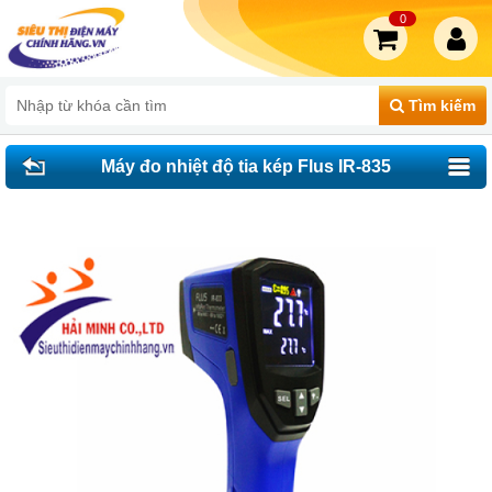
0
Tìm kiếm
Máy đo nhiệt độ tia kép Flus IR-835
(1350℃)