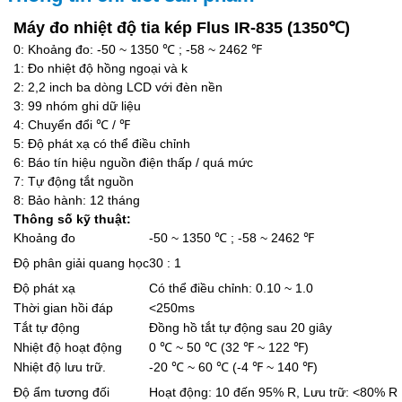
Máy đo nhiệt độ tia kép Flus IR-835 (
1350℃
)
0: Khoảng đo: -50 ~ 1350 ℃ ; -58 ~ 2462 ℉
1: Đo nhiệt độ hồng ngoại và k
2: 2,2 inch ba dòng LCD với đèn nền
3: 99 nhóm ghi dữ liệu
4: Chuyển đổi
℃
/
℉
5: Độ phát xạ có thể điều chỉnh
6: Báo tín hiệu nguồn điện thấp / quá mức
7: Tự động tắt nguồn
8: Bảo hành: 12 tháng
Thông số kỹ thuật:
Khoảng đo
-50 ~ 1350 ℃ ; -58 ~ 2462 ℉
Độ phân giải quang học
30 : 1
Độ phát xạ
Có thể điều chỉnh: 0.10 ~ 1.0
Thời gian hồi đáp
<250ms
Tắt tự động
Đồng hồ tắt tự động sau 20 giây
Nhiệt độ hoạt động
0 ℃ ~ 50 ℃ (32 ℉ ~ 122 ℉)
Nhiệt độ lưu trữ.
-20 ℃ ~ 60 ℃ (-4 ℉ ~ 140 ℉)
Độ ẩm tương đối
Hoạt động: 10 đến 95% R, Lưu trữ: <80% R