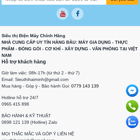
Siêu thị Điện Máy Chính Hãng
NHÀ CUNG CẤP UY TÍN HÀNG ĐẦU: MÁY GIA DỤNG - THỰC
PHẨM - ĐÓNG GÓI - CƠ KHÍ - XÂY DỰNG - VĂN PHÒNG TẠI VIỆT
NAM
Hỗ trợ khách hàng
Giờ làm việc: 08h-17h (từ thứ 2 - thứ 7)
Email: Sieuthihaiminh@gmail.com
Mua hàng - Góp ý - Bảo hành Gọi:
0779 143 139
Hotline hỗ trợ 24/7
0965 415 898
BẢO HÀNH & KỸ THUẬT
0898 121 139 (Hotline) Zalo
MỌI THẮC MẮC VÀ GÓP Ý LIÊN HỆ