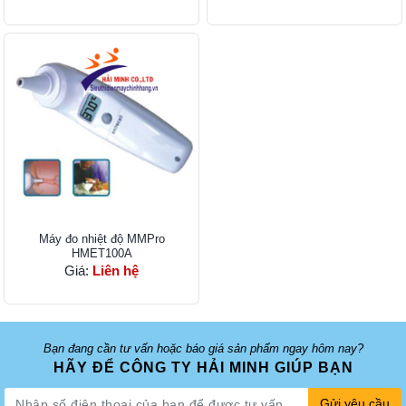
Máy đo nhiệt độ MMPro
HMET100A
Giá:
Liên hệ
Bạn đang cần tư vấn hoặc báo giá sản phẩm ngay hôm nay?
HÃY ĐỂ CÔNG TY HẢI MINH GIÚP BẠN
Gửi yêu cầu