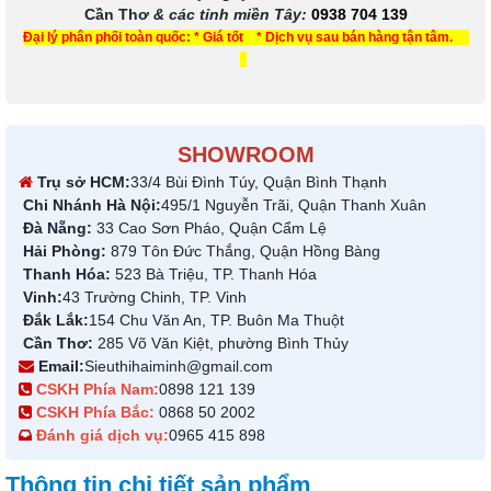
Cần Thơ
& các tỉnh miền Tây
:
0938 704 139
Đại lý phân phối toàn quốc: * Giá tốt * Dịch vụ sau bán hàng tận tâm.
SHOWROOM
Trụ sở HCM:
33/4 Bùi Đình Túy, Quận Bình Thạnh
Chi Nhánh Hà Nội:
495/1 Nguyễn Trãi, Quận Thanh Xuân
Đà Nẵng:
33 Cao Sơn Pháo, Quận Cẩm Lệ
Hải Phòng:
879 Tôn Đức Thắng, Quận Hồng Bàng
Thanh Hóa:
523 Bà Triệu, TP. Thanh Hóa
Vinh:
43 Trường Chinh, TP. Vinh
Đắk Lắk:
154 Chu Văn An, TP. Buôn Ma Thuột
Cần Thơ:
285 Võ Văn Kiệt, phường Bình Thủy
Email:
Sieuthihaiminh@gmail.com
CSKH Phía Nam:
0898 121 139
CSKH Phía Bắc:
0868 50 2002
Đánh giá dịch vụ:
0965 415 898
Thông tin chi tiết sản phẩm