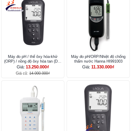
Máy đo pH / thế ôxy hóa-khử
Máy đo pH/ORP/Nhiệt độ chống
(ORP) / nồng độ ôxy hòa tan (DO)
thấm nước Hanna HI991003
cầm tay PD220M
Giá:
13.250.000₫
Giá:
11.330.000₫
Giá cũ:
14.000.000₫