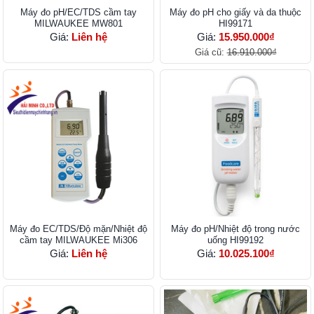
Máy đo pH/EC/TDS cầm tay
Máy đo pH cho giấy và da thuộc
MILWAUKEE MW801
HI99171
Giá:
Liên hệ
Giá:
15.950.000₫
Giá cũ:
16.910.000₫
Máy đo EC/TDS/Độ mặn/Nhiệt độ
Máy đo pH/Nhiệt độ trong nước
cầm tay MILWAUKEE Mi306
uống HI99192
Giá:
Liên hệ
Giá:
10.025.100₫