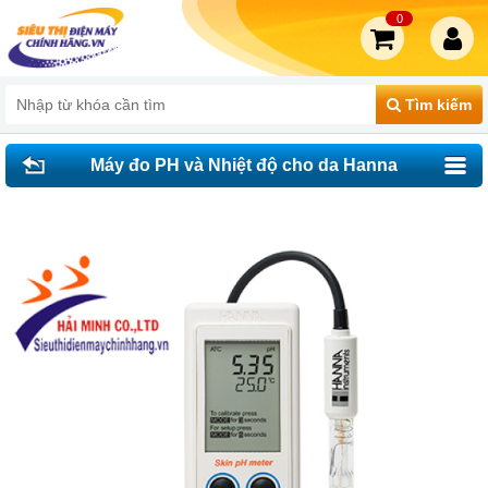
0
Tìm kiếm
Máy đo PH và Nhiệt độ cho da Hanna
HI99181 (-2.00 to 16.00 pH)