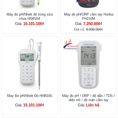
Máy đo pH/Nhiệt độ trong sữa
Máy đo pH/ORP cầm tay Horiba
chua HI98164
PH210M
Giá:
15.101.100₫
Giá:
7.250.000₫
Giá cũ:
8.000.000₫
Máy Đo pH/Nhiệt Độ HI98165
Máy đo pH / ORP / độ dẫn / TDS /
điện trở / độ mặn cầm tay
HORIBA LAQUAact PC110
Giá:
15.101.100₫
Giá:
Liên hệ