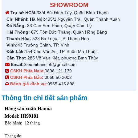
SHOWROOM
Trụ sở HCM:
33/4 Bùi Đình Túy, Quận Bình Thạnh
Chi Nhánh Hà Nội:
495/1 Nguyễn Trãi, Quận Thanh Xuân
Đà Nẵng:
33 Cao Sơn Pháo, Quận Cẩm Lệ
Hải Phòng:
879 Tôn Đức Thắng, Quận Hồng Bàng
Thanh Hóa:
523 Bà Triệu, TP. Thanh Hóa
Vinh:
43 Trường Chinh, TP. Vinh
Đắk Lắk:
154 Chu Văn An, TP. Buôn Ma Thuột
Cần Thơ:
285 Võ Văn Kiệt, phường Bình Thủy
Email:
Sieuthihaiminh@gmail.com
CSKH Phía Nam:
0898 121 139
CSKH Phía Bắc:
0868 50 2002
Đánh giá dịch vụ:
0965 415 898
Thông tin chi tiết sản phẩm
Hãng sản xuất: Hanna
Model: HI99181
Bảo hành: 12 tháng
Thang đo: