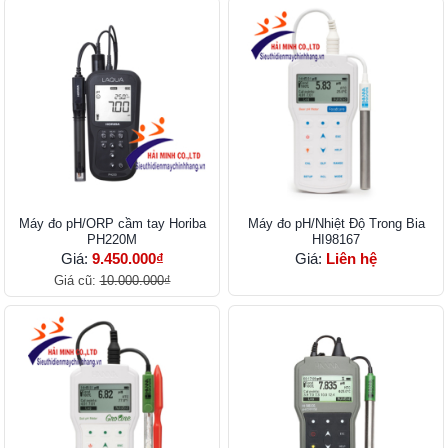
Máy đo pH/ORP cầm tay Horiba
Máy đo pH/Nhiệt Độ Trong Bia
PH220M
HI98167
Giá:
9.450.000₫
Giá:
Liên hệ
Giá cũ:
10.000.000₫