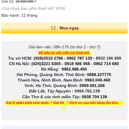
Giá cũ:
18.000.000 ₫
(Giá chưa bao gồm thuế VAT 10%)
Bảo hành: 12 tháng
Mua ngay
Giờ làm việc: 08h-17h (từ thứ 2 - thứ 7)
Để gặp tư vấn viên vui lòng gọi:
Trụ sở HCM:
(028)3510 2786
-
0902 787 139
-
0
932 196 898
CN Hà Nội:
(024)3221 6365
-
0918 486 458
-
0962 714 680
Đà Nẵng:
0962.986.450
Hải Phòng
, Quảng Ninh, Thái Bình:
0868.227775
Thanh Hóa
, Ninh Bình, Nam Định
:
0963.040.460
Vinh
, Hà Tĩnh, Quảng Bình
:
0969.581.266
Đắk Lắk, Tây Nguyên
:
0984.762.139
Cần Thơ
& các tỉnh miền Tây
:
0938 704 139
Đại lý phân phối toàn quốc: * Giá tốt * Dịch vụ sau bán hàng tận tâm.