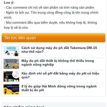
Luu ý:
- Các comment chỉ nói về sản phẩm và tính năng sản phẩm.
- Ngôn từ lịch sự. Tôn trọng cộng đồng cũng là tôn trọng chính
mình.
- Mọi comment đều qua kiểm duyệt, nếu không hợp lệ, không
hợp lý sẽ bị xóa.
Tin tức liên quan
Cách sử dụng máy đo ph đất Takemura DM-15
như thế nào?
Máy đo ph đất thiết bị không thể thiếu trong
ngành nông nghiệp
Xác định chỉ số pH đất bằng máy đo pH có hiệu
quả?
9 lý do giúp Hải Minh đứng vững trong ngành
thiết bị đo pH