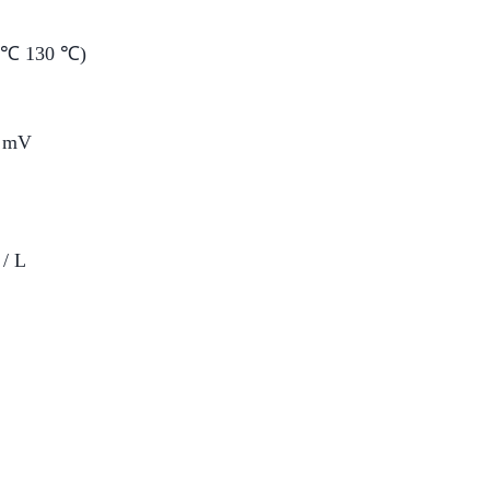
30 ℃ 130 ℃)
00 mV
 / L