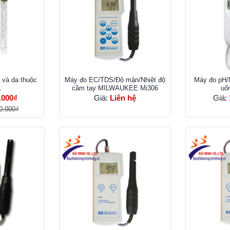
 và da thuộc
Máy đo EC/TDS/Độ mặn/Nhiệt độ
Máy đo pH/N
1
cầm tay MILWAUKEE Mi306
uố
.000₫
Giá:
Liên hệ
Giá:
0.000₫