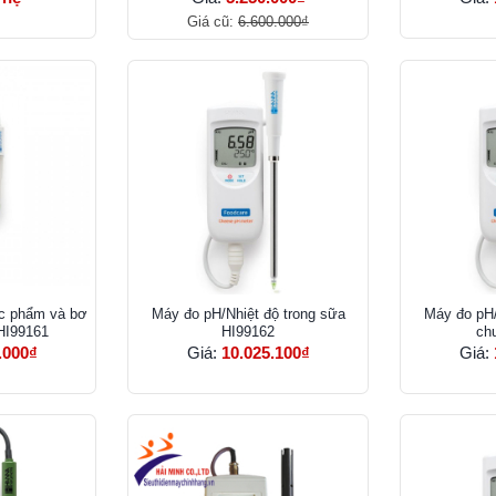
Giá cũ:
6.600.000₫
ực phẩm và bơ
Máy đo pH/Nhiệt độ trong sữa
Máy đo pH/
HI99161
HI99162
ch
.000₫
Giá:
10.025.100₫
Giá: