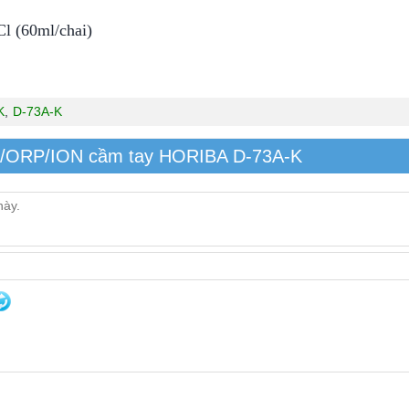
Cl (60ml/chai)
K
,
D-73A-K
pH/ORP/ION cầm tay HORIBA D-73A-K