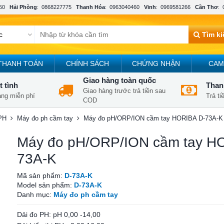
50
Hải Phòng
:
0868227775
Thanh Hóa
:
0963040460
Vinh
:
0969581266
Cần Thơ
:
Tìm k
THANH TOÁN
CHÍNH SÁCH
CHỨNG NHẬN
CAM
Giao hàng toàn quốc
t tình
Thanh
Giao hàng trước trả tiền sau
àng miễn phí
Trả t
COD
PH
Máy đo ph cầm tay
Máy đo pH/ORP/ION cầm tay HORIBA D-73A-K
Máy đo pH/ORP/ION cầm tay H
73A-K
Mã sản phẩm:
D-73A-K
Model sản phẩm:
D-73A-K
Danh mục:
Máy đo ph cầm tay
Dải đo PH: pH 0,00 -14,00