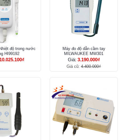
hiệt độ trong nước
Máy đo độ dẫn cầm tay
ng HI99192
MILWAUKEE MW301
10.025.100₫
Giá:
3.190.000₫
Giá cũ:
4.400.000₫