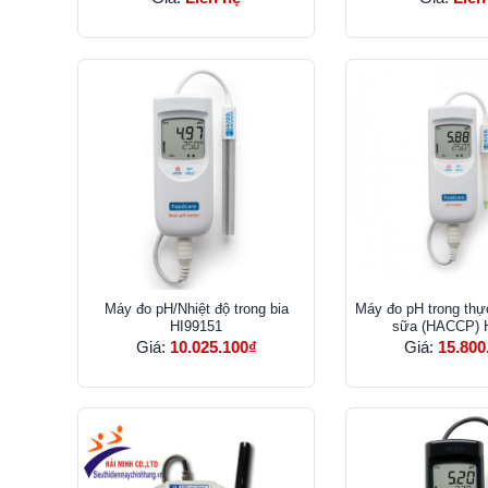
Máy đo pH/Nhiệt độ trong bia
Máy đo pH trong th
HI99151
sữa (HACCP) 
Giá:
10.025.100₫
Giá:
15.800