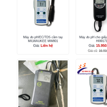
Máy đo pH/EC/TDS cầm tay
Máy đo pH cho giấy
MILWAUKEE MW801
HI9917
Giá:
Liên hệ
Giá:
15.950
Giá cũ:
16.91