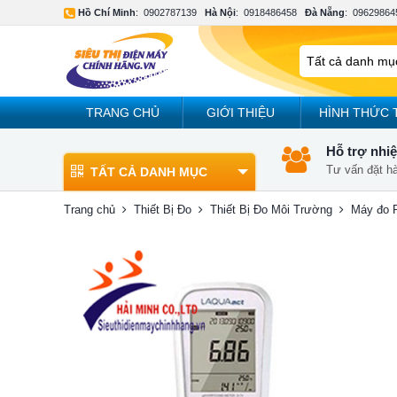
Hồ Chí Minh
:
0902787139
Hà Nội
:
0918486458
Đà Nẵng
:
09629864
TRANG CHỦ
GIỚI THIỆU
HÌNH THỨC 
Hỗ trợ nhiệ
Tư vấn đặt h
TẤT CẢ DANH MỤC
Trang chủ
Thiết Bị Đo
Thiết Bị Đo Môi Trường
Máy đo 