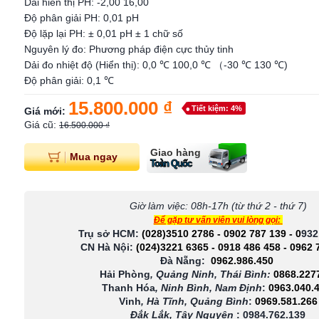
Dải hiển thị PH: -2,00 16,00
Độ phân giải PH: 0,01 pH
Độ lặp lại PH: ± 0,01 pH ± 1 chữ số
Nguyên lý đo: Phương pháp điện cực thủy tinh
Dải đo nhiệt độ (Hiển thị): 0,0 ℃ 100,0 ℃ （-30 ℃ 130 ℃)
Độ phân giải: 0,1 ℃
15.800.000 ₫
Tiết kiệm: 4%
Giá mới:
Giá cũ:
16.500.000 ₫
Giao hàng
Mua ngay
Toàn Quốc
Giờ làm việc: 08h-17h (từ thứ 2 - thứ 7)
Để gặp tư vấn viên vui lòng gọi:
Trụ sở HCM:
(028)3510 2786
-
0902 787 139
-
0
932
CN Hà Nội:
(024)3221 6365
-
0918 486 458
-
0962 
Đà Nẵng:
0962.986.450
Hải Phòng
, Quảng Ninh, Thái Bình:
0868.227
Thanh Hóa
, Ninh Bình, Nam Định
:
0963.040.
Vinh
, Hà Tĩnh, Quảng Bình
:
0969.581.266
Đắk Lắk, Tây Nguyên
:
0984.762.139