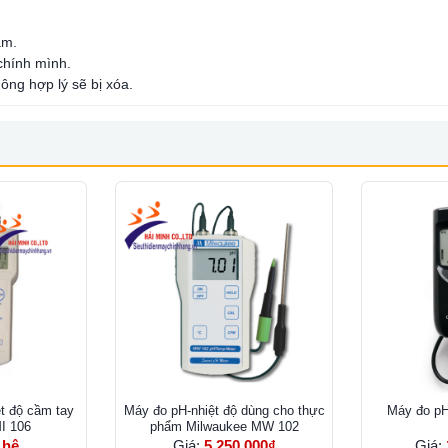
ẩm.
 chính mình.
ông hợp lý sẽ bị xóa.
t độ cầm tay
Máy đo pH-nhiệt độ dùng cho thực
Máy đo pH
I 106
phẩm Milwaukee MW 102
 hệ
Giá:
5.250.000₫
Giá: