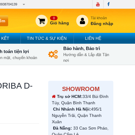
0938704139
Tài khoản
0
iếm
Giỏ hàng
Đăng nhập
 KẾT
TIN TỨC & SỰ KIỆN
LIÊN HỆ
Bảo hành, Bảo trì
 toán tiện lợi
Hướng dẫn & Lắp đặt Tận
iền mặt, chuyển khoản
nơi
ORIBA D-
SHOWROOM
Trụ sở HCM:
33/4 Bùi Đình
Túy, Quận Bình Thạnh
Chi Nhánh Hà Nội:
495/1
Nguyễn Trãi, Quận Thanh
Xuân
Đà Nẵng:
33 Cao Sơn Pháo,
Quận Cẩm Lệ