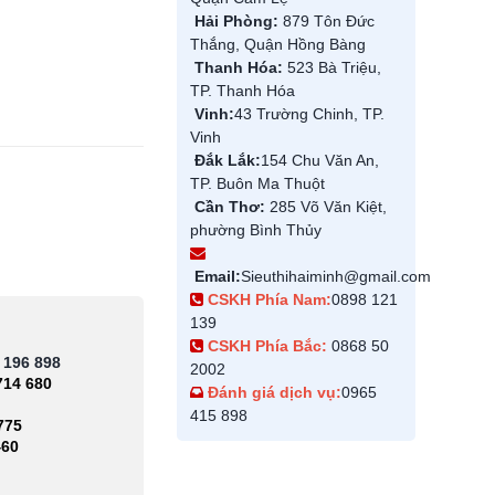
Hải Phòng:
879 Tôn Đức
Thắng, Quận Hồng Bàng
Thanh Hóa:
523 Bà Triệu,
TP. Thanh Hóa
Vinh:
43 Trường Chinh, TP.
Vinh
Đắk Lắk:
154 Chu Văn An,
TP. Buôn Ma Thuột
Cần Thơ:
285 Võ Văn Kiệt,
phường Bình Thủy
Email:
Sieuthihaiminh@gmail.com
CSKH Phía Nam:
0898 121
139
CSKH Phía Bắc:
0868 50
 196 898
2002
714 680
Đánh giá dịch vụ:
0965
415 898
775
460