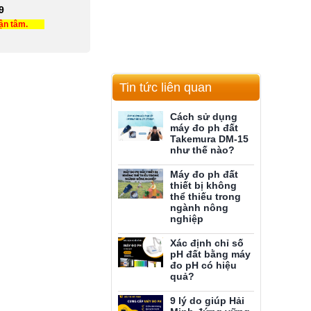
9
tận tâm.
Tin tức liên quan
Cách sử dụng
máy đo ph đất
Takemura DM-15
như thế nào?
Máy đo ph đất
thiết bị không
thể thiếu trong
ngành nông
nghiệp
Xác định chỉ số
pH đất bằng máy
đo pH có hiệu
quả?
9 lý do giúp Hải