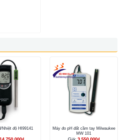
/Nhiệt độ HI99141
Máy đo pH đất cầm tay Milwaukee
MW 101
14.750.000₫
Giá:
3.550.000₫