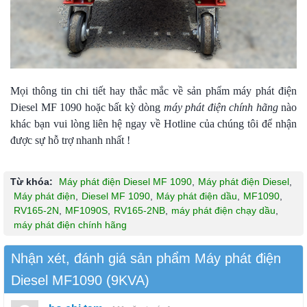
Mọi thông tin chi tiết hay thắc mắc về sản phẩm máy phát điện
Diesel MF 1090 hoặc bất kỳ dòng
máy phát điện chính hãng
nào
khác bạn vui lòng liên hệ ngay về Hotline của chúng tôi để nhận
được sự hỗ trợ nhanh nhất !
Từ khóa:
Máy phát điện Diesel MF 1090
,
Máy phát điện Diesel
,
Máy phát điện
,
Diesel MF 1090
,
Máy phát điện dầu
,
MF1090
,
RV165-2N
,
MF1090S
,
RV165-2NB
,
máy phát điện chạy dầu
,
máy phát điện chính hãng
Nhận xét, đánh giá sản phẩm Máy phát điện
Diesel MF1090 (9KVA)