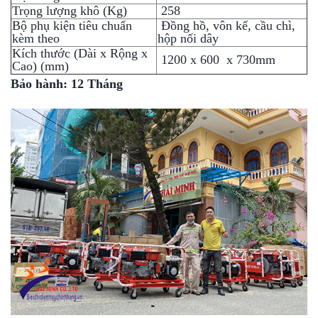
Trọng lượng khô (Kg)
258
Bộ phụ kiện tiêu chuẩn
Đồng hồ, vôn kế, cầu chì,
kèm theo
hộp nối dây
Kích thước (Dài x Rộng x
1200 x 600 x 730mm
Cao) (mm)
Bảo hành: 12 Tháng