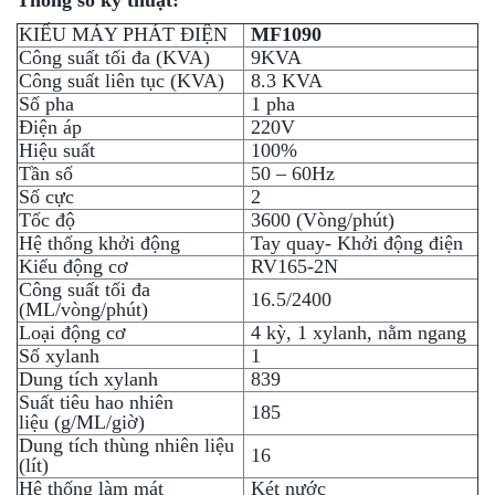
KIỂU MÁY PHÁT ĐIỆN
MF1090
Công suất tối đa (KVA)
9KVA
Công suất liên tục (KVA)
8.3 KVA
Số pha
1 pha
Điện áp
220V
Hiệu suất
100%
Tần số
50 – 60Hz
Số cực
2
Tốc độ
3600
(Vòng/phút)
Hệ thống khởi động
Tay quay- Khởi động điện
Kiểu động cơ
RV165-2N
Công suất tối đa
16.5/2400
(ML/vòng/phút)
Loại động cơ
4 kỳ, 1 xylanh, nằm ngang
Số xylanh
1
Dung tích xylanh
839
Suất tiêu hao nhiên
185
liệu
(g/ML/giờ)
Dung tích thùng nhiên liệu
16
(lít)
Hệ thống làm mát
Két nước