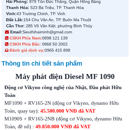
Hải Phòng:
879 Tôn Đức Thắng, Quận Hồng Bàng
Thanh Hóa:
523 Bà Triệu, TP. Thanh Hóa
Vinh:
43 Trường Chinh, TP. Vinh
Đắk Lắk:
154 Chu Văn An, TP. Buôn Ma Thuột
Cần Thơ:
285 Võ Văn Kiệt, phường Bình Thủy
Email:
Sieuthihaiminh@gmail.com
CSKH Phía Nam:
0898 121 139
CSKH Phía Bắc:
0868 50 2002
Đánh giá dịch vụ:
0965 415 898
Thông tin chi tiết sản phẩm
Máy phát điện Diesel MF 1090
Động cơ Vikyno công nghệ của Nhật, Đầu phát Hữu
Toàn
MF1090 + RV165-2N (động cơ Vikyno, dynamo Hữu
Toàn, quay tay):
45.500.000 VNĐ đã VAT
M1090S + RV165-2NB (động cơ Vikyno, dynamo Hữu
Toàn, đề nổ) :
49.850.000 VNĐ đã VAT