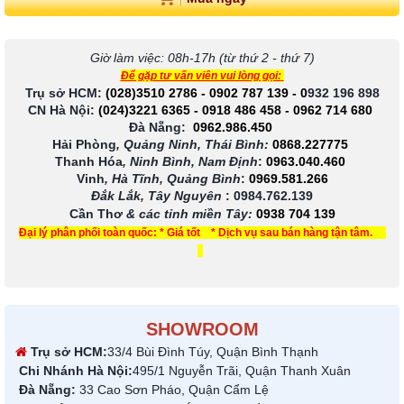
Giờ làm việc: 08h-17h (từ thứ 2 - thứ 7)
Để gặp tư vấn viên vui lòng gọi:
Trụ sở HCM:
(028)3510 2786
-
0902 787 139
-
0
932 196 898
CN Hà Nội:
(024)3221 6365
-
0918 486 458
-
0962 714 680
Đà Nẵng:
0962.986.450
Hải Phòng
, Quảng Ninh, Thái Bình:
0868.227775
Thanh Hóa
, Ninh Bình, Nam Định
:
0963.040.460
Vinh
, Hà Tĩnh, Quảng Bình
:
0969.581.266
Đắk Lắk, Tây Nguyên
:
0984.762.139
Cần Thơ
& các tỉnh miền Tây
:
0938 704 139
Đại lý phân phối toàn quốc: * Giá tốt * Dịch vụ sau bán hàng tận tâm.
SHOWROOM
Trụ sở HCM:
33/4 Bùi Đình Túy, Quận Bình Thạnh
Chi Nhánh Hà Nội:
495/1 Nguyễn Trãi, Quận Thanh Xuân
Đà Nẵng:
33 Cao Sơn Pháo, Quận Cẩm Lệ