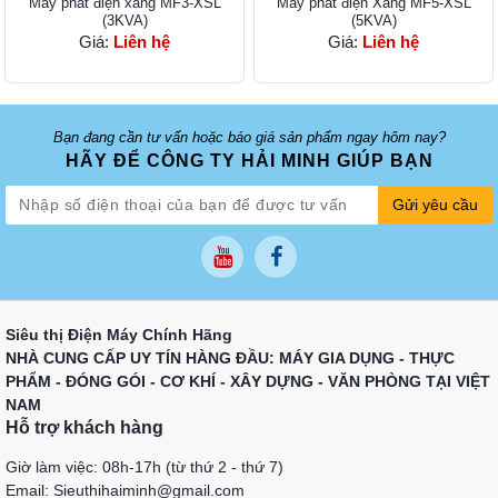
Máy phát điện xăng MF3-XSL
Máy phát điện Xăng MF5-XSL
(3KVA)
(5KVA)
Giá:
Liên hệ
Giá:
Liên hệ
Bạn đang cần tư vấn hoặc báo giá sản phẩm ngay hôm nay?
HÃY ĐỂ CÔNG TY HẢI MINH GIÚP BẠN
Gửi yêu cầu
Siêu thị Điện Máy Chính Hãng
NHÀ CUNG CẤP UY TÍN HÀNG ĐẦU: MÁY GIA DỤNG - THỰC
PHẨM - ĐÓNG GÓI - CƠ KHÍ - XÂY DỰNG - VĂN PHÒNG TẠI VIỆT
NAM
Hỗ trợ khách hàng
Giờ làm việc: 08h-17h (từ thứ 2 - thứ 7)
Email: Sieuthihaiminh@gmail.com