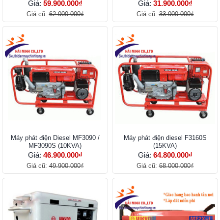
(MF1160S+EV2600NB)
Giá:
59.900.000₫
Giá:
31.900.000₫
Giá cũ:
62.000.000₫
Giá cũ:
33.000.000₫
Máy phát điện Diesel MF3090 /
Máy phát điện diesel F3160S
MF3090S (10KVA)
(15KVA)
Giá:
46.900.000₫
Giá:
64.800.000₫
Giá cũ:
49.900.000₫
Giá cũ:
68.000.000₫