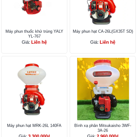
Máy phun thuốc khử trùng YALY
Máy phun hạt CA-26L(GX35T SD)
YL-767
Giá:
Liên hệ
Giá:
Liên hệ
Máy phun hạt MRK-26L 140FA
Bình xạ phân Mitsukaisho 3WF-
3A-26
Giá:
3.300.000₫
Giá:
2.960.000₫