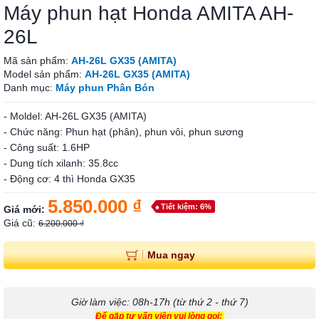
Máy phun hạt Honda AMITA AH-
26L
Mã sản phẩm:
AH-26L GX35 (AMITA)
Model sản phẩm:
AH-26L GX35 (AMITA)
Danh mục:
Máy phun Phân Bón
- Moldel: AH-26L GX35 (AMITA)
- Chức năng: Phun hạt (phân), phun vôi, phun sương
- Công suất: 1.6HP
- Dung tích xilanh: 35.8cc
- Động cơ: 4 thì Honda GX35
5.850.000 ₫
Tiết kiệm: 6%
Giá mới:
Giá cũ:
6.200.000 ₫
Mua ngay
Giờ làm việc: 08h-17h (từ thứ 2 - thứ 7)
Để gặp tư vấn viên vui lòng gọi: