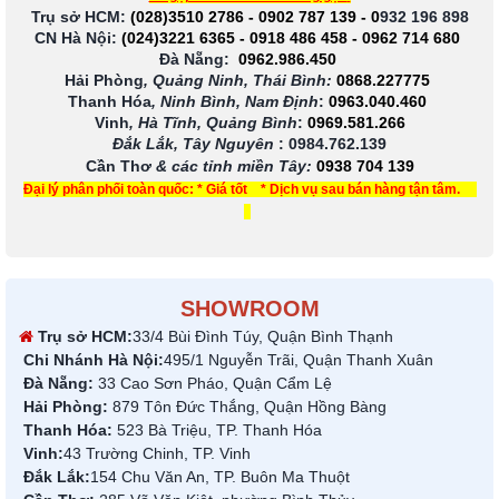
Trụ sở HCM:
(028)3510 2786
-
0902 787 139
-
0
932 196 898
CN Hà Nội:
(024)3221 6365
-
0918 486 458
-
0962 714 680
Đà Nẵng:
0962.986.450
Hải Phòng
, Quảng Ninh, Thái Bình:
0868.227775
Thanh Hóa
, Ninh Bình, Nam Định
:
0963.040.460
Vinh
, Hà Tĩnh, Quảng Bình
:
0969.581.266
Đắk Lắk, Tây Nguyên
:
0984.762.139
Cần Thơ
& các tỉnh miền Tây
:
0938 704 139
Đại lý phân phối toàn quốc: * Giá tốt * Dịch vụ sau bán hàng tận tâm.
SHOWROOM
Trụ sở HCM:
33/4 Bùi Đình Túy, Quận Bình Thạnh
Chi Nhánh Hà Nội:
495/1 Nguyễn Trãi, Quận Thanh Xuân
Đà Nẵng:
33 Cao Sơn Pháo, Quận Cẩm Lệ
Hải Phòng:
879 Tôn Đức Thắng, Quận Hồng Bàng
Thanh Hóa:
523 Bà Triệu, TP. Thanh Hóa
Vinh:
43 Trường Chinh, TP. Vinh
Đắk Lắk:
154 Chu Văn An, TP. Buôn Ma Thuột