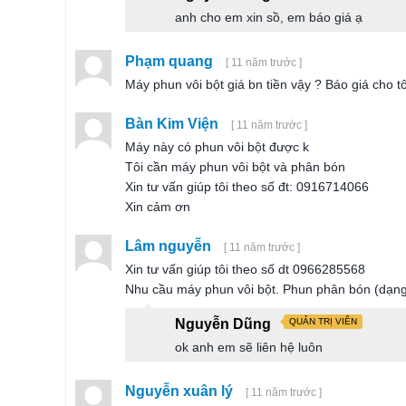
anh cho em xin sồ, em báo giá ạ
Phạm quang
[ 11 năm trước ]
Máy phun vôi bột giá bn tiền vậy ? Báo giá cho 
Bàn Kim Viện
[ 11 năm trước ]
Máy này có phun vôi bột được k
Tôi cần máy phun vôi bột và phân bón
Xin tư vấn giúp tôi theo số đt: 0916714066
Xin cảm ơn
Lâm nguyễn
[ 11 năm trước ]
Xin tư vấn giúp tôi theo số dt 0966285568
Nhu cầu máy phun vôi bột. Phun phân bón (dạng
Nguyễn Dũng
QUẢN TRỊ VIÊN
ok anh em sẽ liên hệ luôn
Nguyễn xuân lý
[ 11 năm trước ]