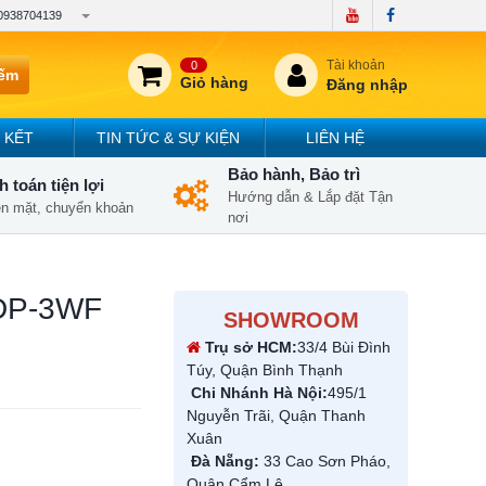
0938704139
Tài khoản
0
iếm
Giỏ hàng
Đăng nhập
 KẾT
TIN TỨC & SỰ KIỆN
LIÊN HỆ
Bảo hành, Bảo trì
 toán tiện lợi
Hướng dẫn & Lắp đặt Tận
iền mặt, chuyển khoản
nơi
 DP-3WF
SHOWROOM
Trụ sở HCM:
33/4 Bùi Đình
Túy, Quận Bình Thạnh
Chi Nhánh Hà Nội:
495/1
Nguyễn Trãi, Quận Thanh
Xuân
Đà Nẵng:
33 Cao Sơn Pháo,
Quận Cẩm Lệ