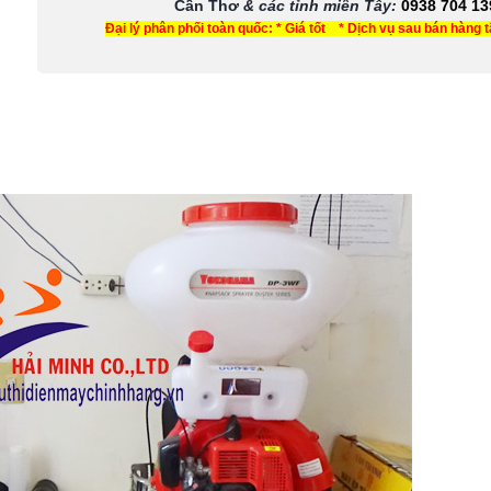
Cần Thơ
& các tỉnh miền Tây
:
0938 704 13
Đại lý phân phối toàn quốc: * Giá tốt * Dịch vụ sau bán hàng 