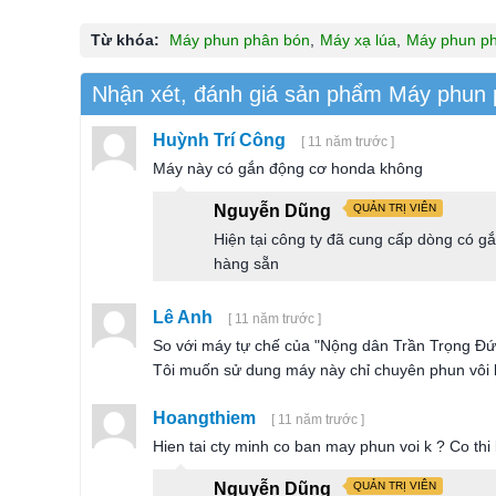
Từ khóa:
Máy phun phân bón
,
Máy xạ lúa
,
Máy phun p
Nhận xét, đánh giá sản phẩm Máy phu
Huỳnh Trí Công
[ 11 năm trước ]
Máy này có gắn động cơ honda không
Nguyễn Dũng
QUẢN TRỊ VIÊN
Hiện tại công ty đã cung cấp dòng có gắ
hàng sẵn
Lê Anh
[ 11 năm trước ]
So với máy tự chế của "Nộng dân Trần Trọng Đức
Tôi muốn sử dung máy này chỉ chuyên phun vôi 
Hoangthiem
[ 11 năm trước ]
Hien tai cty minh co ban may phun voi k ? Co thi 
Nguyễn Dũng
QUẢN TRỊ VIÊN