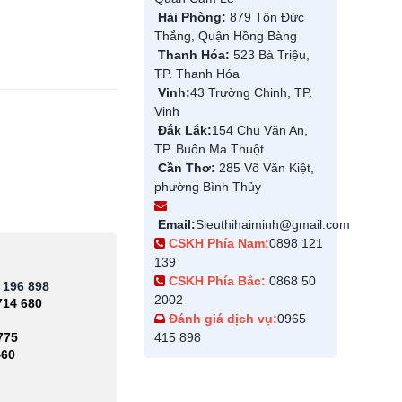
Hải Phòng:
879 Tôn Đức
Thắng, Quận Hồng Bàng
Thanh Hóa:
523 Bà Triệu,
TP. Thanh Hóa
Vinh:
43 Trường Chinh, TP.
Vinh
Đắk Lắk:
154 Chu Văn An,
TP. Buôn Ma Thuột
Cần Thơ:
285 Võ Văn Kiệt,
phường Bình Thủy
Email:
Sieuthihaiminh@gmail.com
CSKH Phía Nam:
0898 121
139
CSKH Phía Bắc:
0868 50
 196 898
2002
714 680
Đánh giá dịch vụ:
0965
775
415 898
460