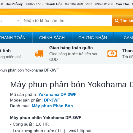
50
Hải Phòng
:
0868227775
Thanh Hóa
:
0963040460
Vinh
:
0969581266
Cần Thơ
:
Tìm k
THANH TOÁN
CHÍNH SÁCH
CHỨNG NHẬN
CAM
Giao hàng toàn quốc
t tình
Thanh
Giao hàng trước trả tiền sau
àng miễn phí
Trả t
COD
phun phân bón Yokohama DP-3WF
Máy phun phân bón Yokohama
Mã sản phẩm:
Yokohama DP-3WF
Model sản phẩm:
DP-3WF
Danh mục:
Máy phun Phân Bón
Máy phun phân Yokohama DP-3WF
- Công suất : 1,6 HP.
- Lưu lượng phun nước ( Lít ) : >=4 Lít/phút.