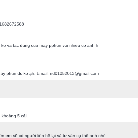
 01682672588
 ko va tac dung cua may pphun voi nhieu co anh h
i máy phun dc ko ạh. Email: nd01052013@gmail.com
p khoảng 5 cái
 bên em sẽ có người liên hệ lại và tư vấn cụ thể anh nhé