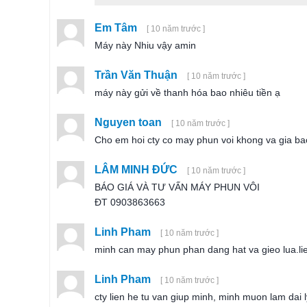
Em Tâm
[ 10 năm trước ]
Máy này Nhiu vậy amin
Trần Văn Thuận
[ 10 năm trước ]
máy này gửi về thanh hóa bao nhiêu tiền ạ
Nguyen toan
[ 10 năm trước ]
Cho em hoi cty co may phun voi khong va gia bao
LÂM MINH ĐỨC
[ 10 năm trước ]
BÁO GIÁ VÀ TƯ VẤN MÁY PHUN VÔI
ĐT 0903863663
Linh Pham
[ 10 năm trước ]
minh can may phun phan dang hat va gieo lua.l
Linh Pham
[ 10 năm trước ]
cty lien he tu van giup minh, minh muon lam dai 