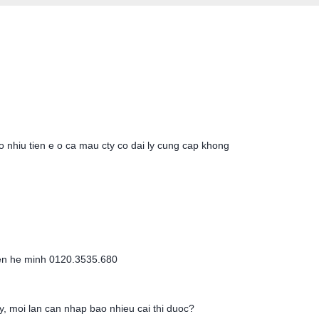
 nhiu tien e o ca mau cty co dai ly cung cap khong
ien he minh 0120.3535.680
ly, moi lan can nhap bao nhieu cai thi duoc?