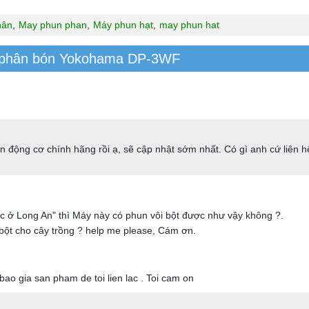
hân
,
May phun phan
,
Máy phun hạt
,
may phun hat
n phân bón Yokohama DP-3WF
n động cơ chính hãng rồi ạ, sẽ cập nhật sớm nhất. Có gì anh cứ liên hệ
 ở Long An" thì Máy này có phun vôi bột được như vậy không ?.
bột cho cây trồng ? help me please, Cám ơn.
bao gia san pham de toi lien lac . Toi cam on