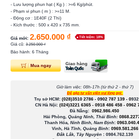
- Lưu lượng phun hạt ( Kg ) : >=6 Kg/phút.
- Phạm vi phun ( m ) : >=11 M.
- Động cơ : 1E40F (2 Thì)
- Kích thước : 500 x 420 x 735 mm.
2.650.000 ₫
Tiết kiệm: 18%
Giá mới:
Giá cũ:
3.250.000 ₫
Bảo hành: 6 Tháng
Giao hàng
Mua ngay
Toàn Quốc
Giờ làm việc: 08h-17h (từ thứ 2 - thứ 7)
Để gặp tư vấn viên vui lòng gọi:
Trụ sở HCM:
(028)3510 2786
-
0902 787 139
-
0
932
CN Hà Nội:
(024)3221 6365
-
0918 486 458
-
0962 
Đà Nẵng:
0962.986.450
Hải Phòng
, Quảng Ninh, Thái Bình:
0868.227
Thanh Hóa
, Ninh Bình, Nam Định
:
0963.040.
Vinh
, Hà Tĩnh, Quảng Bình
:
0969.581.266
Đắk Lắk, Tây Nguyên
:
0984.762.139