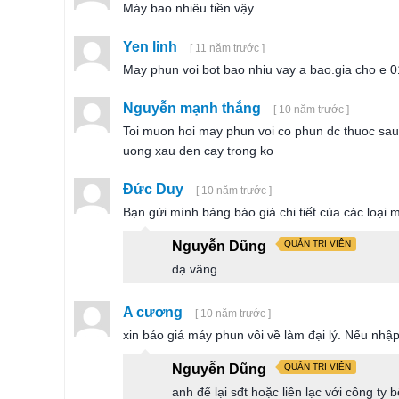
Máy bao nhiêu tiền vậy
Yen linh
[ 11 năm trước ]
May phun voi bot bao nhiu vay a bao.gia cho e
Nguyễn mạnh thắng
[ 10 năm trước ]
Toi muon hoi may phun voi co phun dc thuoc sau
uong xau den cay trong ko
Đức Duy
[ 10 năm trước ]
Bạn gửi mình bảng báo giá chi tiết của các loạ
Nguyễn Dũng
QUẢN TRỊ VIÊN
dạ vâng
A cương
[ 10 năm trước ]
xin báo giá máy phun vôi về làm đại lý. Nếu nhậ
Nguyễn Dũng
QUẢN TRỊ VIÊN
anh để lại sđt hoặc liên lạc với công ty