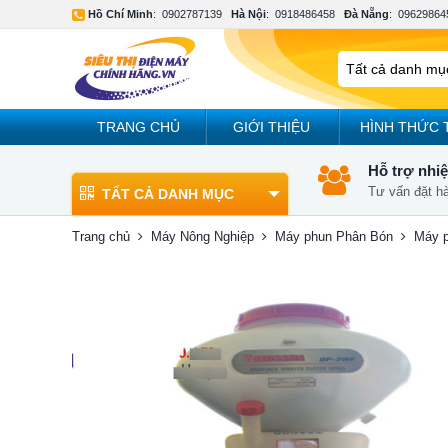
Hồ Chí Minh
:
0902787139
Hà Nội
:
0918486458
Đà Nẵng
:
09629864
TRANG CHỦ
GIỚI THIỆU
HÌNH THỨC 
Hỗ trợ nhiệ
Tư vấn đặt h
TẤT CẢ DANH MỤC
Trang chủ
Máy Nông Nghiệp
Máy phun Phân Bón
Máy 