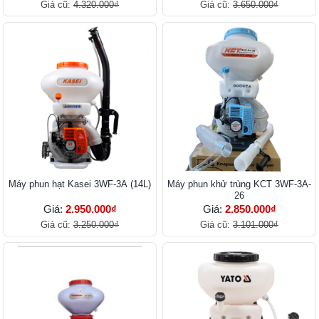
Giá cũ:
4.320.000₫
Giá cũ:
3.650.000₫
Máy phun hạt Kasei 3WF-3A (14L)
Máy phun khử trùng KCT 3WF-3A-
26
Giá:
2.950.000₫
Giá:
2.850.000₫
Giá cũ:
3.250.000₫
Giá cũ:
3.101.000₫