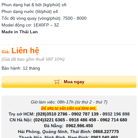
Phun dạng hạt & bột (kg/phút) ≥6
Phun dạng nước (lít/phút) ≥4
Tốc độ vòng quay (vòng/phút): 7500 - 8000
Model động cơ: 1E40FP – 3Z
Made in Thái Lan
Liên hệ
Giá:
(Giá đã bao gồm thuế VAT 10%)
Bảo hành: 12 tháng
Mua ngay
Giờ làm việc: 08h-17h (từ thứ 2 - thứ 7)
Để gặp tư vấn viên vui lòng gọi:
Trụ sở HCM:
(028)3510 2786
-
0902 787 139
-
0
932 196 898
CN Hà Nội:
(024)3221 6365
-
0918 486 458
-
0962 714 680
Đà Nẵng:
0962.986.450
Hải Phòng
, Quảng Ninh, Thái Bình:
0868.227775
Thanh Hóa
, Ninh Bình, Nam Định
:
0963.040.460