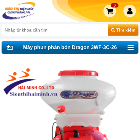
0
Tìm kiếm
Máy phun phân bón Dragon 3WF-3C-26