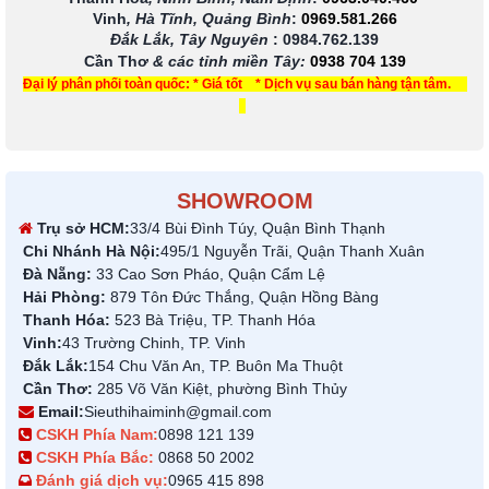
Vinh
, Hà Tĩnh, Quảng Bình
:
0969.581.266
Đắk Lắk, Tây Nguyên
:
0984.762.139
Cần Thơ
& các tỉnh miền Tây
:
0938 704 139
Đại lý phân phối toàn quốc: * Giá tốt * Dịch vụ sau bán hàng tận tâm.
SHOWROOM
Trụ sở HCM:
33/4 Bùi Đình Túy, Quận Bình Thạnh
Chi Nhánh Hà Nội:
495/1 Nguyễn Trãi, Quận Thanh Xuân
Đà Nẵng:
33 Cao Sơn Pháo, Quận Cẩm Lệ
Hải Phòng:
879 Tôn Đức Thắng, Quận Hồng Bàng
Thanh Hóa:
523 Bà Triệu, TP. Thanh Hóa
Vinh:
43 Trường Chinh, TP. Vinh
Đắk Lắk:
154 Chu Văn An, TP. Buôn Ma Thuột
Cần Thơ:
285 Võ Văn Kiệt, phường Bình Thủy
Email:
Sieuthihaiminh@gmail.com
CSKH Phía Nam:
0898 121 139
CSKH Phía Bắc:
0868 50 2002
Đánh giá dịch vụ:
0965 415 898