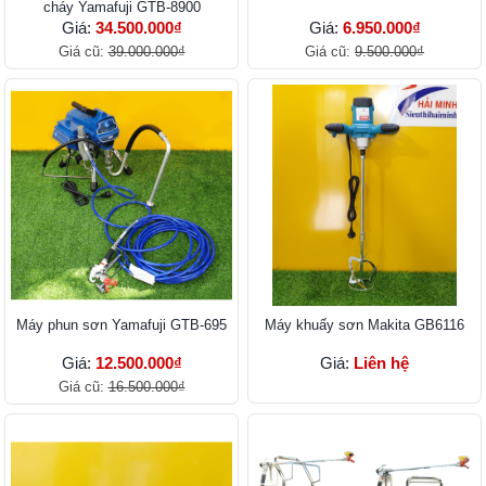
cháy Yamafuji GTB-8900
Giá:
34.500.000₫
Giá:
6.950.000₫
Giá cũ:
39.000.000₫
Giá cũ:
9.500.000₫
Máy phun sơn Yamafuji GTB-695
Máy khuấy sơn Makita GB6116
Giá:
12.500.000₫
Giá:
Liên hệ
Giá cũ:
16.500.000₫