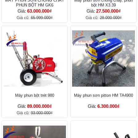
MÁY PHUN SƠN CHỐNG CHÁY
Máy phun sơn chống cháy, phun
PHUN BỘT HM GK6
bột HM X3.39
Giá:
63.000.000₫
Giá:
27.500.000₫
Giá cũ:
65.999.000₫
Giá cũ:
28.000.000₫
Máy phun bột trét 980
Máy phun sơn pitton HM TA4900
Giá:
89.000.000₫
Giá:
6.300.000₫
Giá cũ:
93.000.000₫