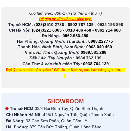
Giờ làm việc: 08h-17h (từ thứ 2 - thứ 7)
Để gặp tư vấn viên vui lòng gọi:
Trụ sở HCM:
(028)3510 2786
-
0902 787 139
-
0
932 196 898
CN Hà Nội:
(024)3221 6365
-
0918 486 458
-
0962 714 680
Đà Nẵng:
0962.986.450
Hải Phòng
, Quảng Ninh, Thái Bình:
0868.227775
Thanh Hóa
, Ninh Bình, Nam Định
:
0963.040.460
Vinh
, Hà Tĩnh, Quảng Bình
:
0969.581.266
Đắk Lắk, Tây Nguyên
:
0984.762.139
Cần Thơ
& các tỉnh miền Tây
:
0938 704 139
Đại lý phân phối toàn quốc: * Giá tốt * Dịch vụ sau bán hàng tận tâm.
SHOWROOM
Trụ sở HCM:
33/4 Bùi Đình Túy, Quận Bình Thạnh
Chi Nhánh Hà Nội:
495/1 Nguyễn Trãi, Quận Thanh Xuân
Đà Nẵng:
33 Cao Sơn Pháo, Quận Cẩm Lệ
Hải Phòng:
879 Tôn Đức Thắng, Quận Hồng Bàng