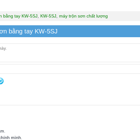
n bằng tay KW-5SJ
,
KW-5SJ
,
máy trộn sơn chất lượng
sơn bằng tay KW-5SJ
ẩm.
 chính mình.