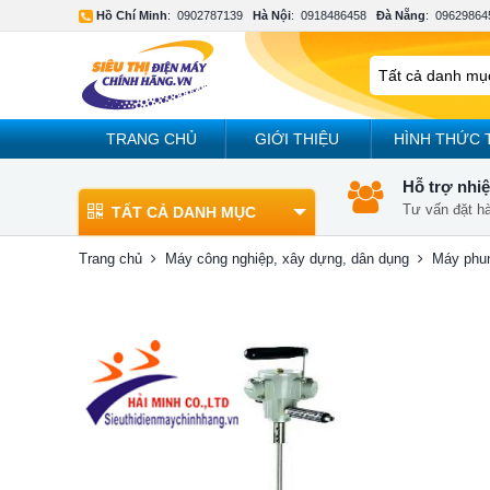
Hồ Chí Minh
:
0902787139
Hà Nội
:
0918486458
Đà Nẵng
:
09629864
TRANG CHỦ
GIỚI THIỆU
HÌNH THỨC 
Hỗ trợ nhiệ
Tư vấn đặt h
TẤT CẢ DANH MỤC
Trang chủ
Máy công nghiệp, xây dựng, dân dụng
Máy phu