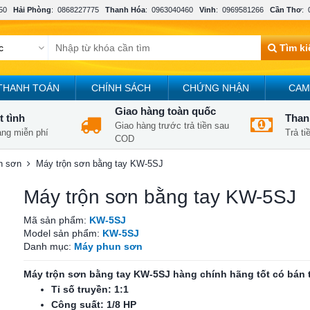
50
Hải Phòng
:
0868227775
Thanh Hóa
:
0963040460
Vinh
:
0969581266
Cần Thơ
:
Tìm k
THANH TOÁN
CHÍNH SÁCH
CHỨNG NHẬN
CAM
Giao hàng toàn quốc
t tình
Thanh
Giao hàng trước trả tiền sau
àng miễn phí
Trả t
COD
n sơn
Máy trộn sơn bằng tay KW-5SJ
Máy trộn sơn bằng tay KW-5SJ
Mã sản phẩm:
KW-5SJ
Model sản phẩm:
KW-5SJ
Danh mục:
Máy phun sơn
Máy trộn sơn bằng tay KW-5SJ hàng chính hãng tốt có bán t
Tỉ số truyền: 1:1
Công suất: 1/8 HP