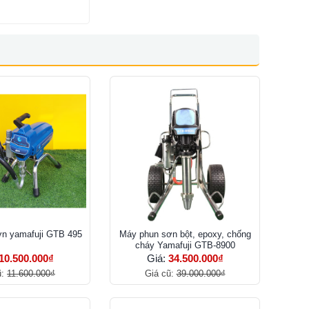
n yamafuji GTB 495
Máy phun sơn bột, epoxy, chống
cháy Yamafuji GTB-8900
10.500.000₫
Giá:
34.500.000₫
ũ:
11.600.000₫
Giá cũ:
39.000.000₫