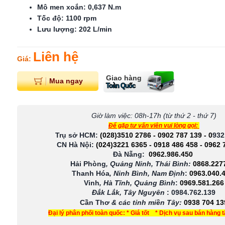
Mô men xoắn: 0,637 N.m
Tốc độ: 1100 rpm
Lưu lượng: 202 L/min
Liên hệ
Giá:
Giao hàng
Mua ngay
Toàn Quốc
Giờ làm việc: 08h-17h (từ thứ 2 - thứ 7)
Để gặp tư vấn viên vui lòng gọi:
Trụ sở HCM:
(028)3510 2786
-
0902 787 139
-
0
932
CN Hà Nội:
(024)3221 6365
-
0918 486 458
-
0962 
Đà Nẵng:
0962.986.450
Hải Phòng
, Quảng Ninh, Thái Bình:
0868.227
Thanh Hóa
, Ninh Bình, Nam Định
:
0963.040.
Vinh
, Hà Tĩnh, Quảng Bình
:
0969.581.266
Đắk Lắk, Tây Nguyên
:
0984.762.139
Cần Thơ
& các tỉnh miền Tây
:
0938 704 13
Đại lý phân phối toàn quốc: * Giá tốt * Dịch vụ sau bán hàng 