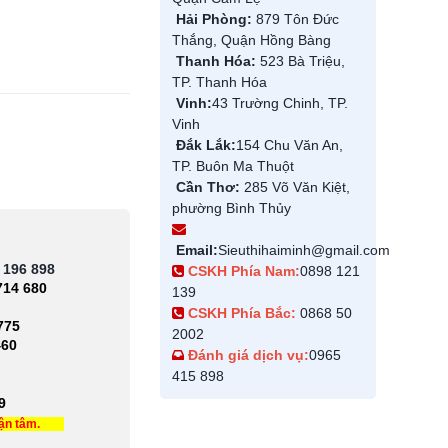
Hải Phòng:
879 Tôn Đức
Thắng, Quận Hồng Bàng
Thanh Hóa:
523 Bà Triệu,
TP. Thanh Hóa
Vinh:
43 Trường Chinh, TP.
Vinh
Đắk Lắk:
154 Chu Văn An,
TP. Buôn Ma Thuột
Cần Thơ:
285 Võ Văn Kiệt,
phường Bình Thủy
Email:
Sieuthihaiminh@gmail.com
 196 898
CSKH Phía Nam:
0898 121
714 680
139
CSKH Phía Bắc:
0868 50
775
2002
460
Đánh giá dịch vụ:
0965
415 898
9
tận tâm.