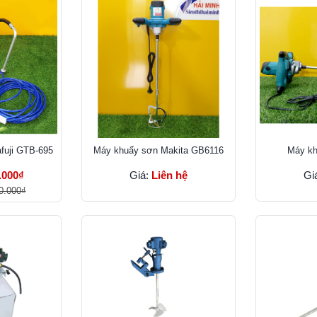
fuji GTB-695
Máy khuấy sơn Makita GB6116
Máy kh
.000₫
Giá:
Liên hệ
Gi
0.000₫