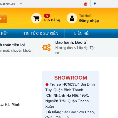
0938704139
Tài khoản
0
iếm
Giỏ hàng
Đăng nhập
 KẾT
TIN TỨC & SỰ KIỆN
LIÊN HỆ
Bảo hành, Bảo trì
 toán tiện lợi
Hướng dẫn & Lắp đặt Tận
iền mặt, chuyển khoản
nơi
SHOWROOM
Trụ sở HCM:
33/4 Bùi Đình
Túy, Quận Bình Thạnh
Chi Nhánh Hà Nội:
495/1
Nguyễn Trãi, Quận Thanh
ại Hải Minh
Xuân
Đà Nẵng:
33 Cao Sơn Pháo,
Quận Cẩm Lệ