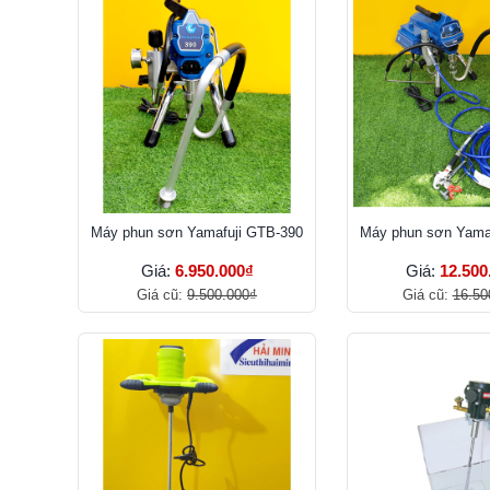
Máy phun sơn Yamafuji GTB-390
Máy phun sơn Yama
Giá:
6.950.000₫
Giá:
12.500
Giá cũ:
9.500.000₫
Giá cũ:
16.50