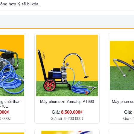
ông hợp lý sẽ bị xóa.
g chổi than
Máy phun sơn Yamafuji-PT990
Máy phun sơ
T-70E
.000₫
Giá:
8.500.000₫
Giá:
0.000₫
Giá cũ:
9.200.000₫
Giá c