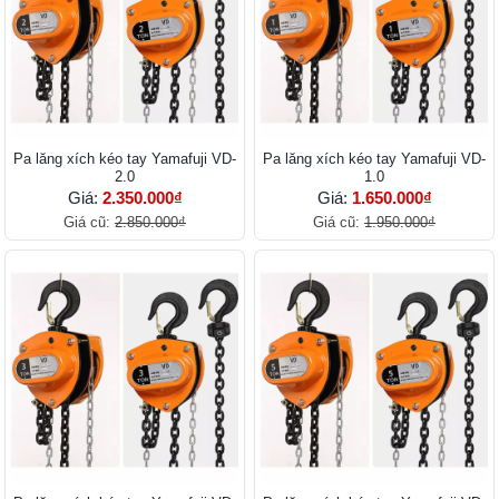
Pa lăng xích kéo tay Yamafuji VD-
Pa lăng xích kéo tay Yamafuji VD-
2.0
1.0
Giá:
2.350.000₫
Giá:
1.650.000₫
Giá cũ:
2.850.000₫
Giá cũ:
1.950.000₫