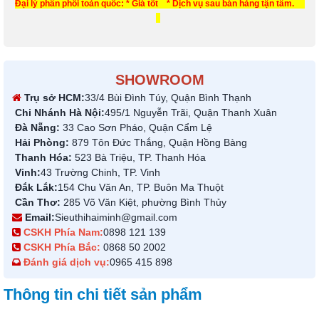
Đại lý phân phối toàn quốc: * Giá tốt * Dịch vụ sau bán hàng tận tâm.
SHOWROOM
Trụ sở HCM:
33/4 Bùi Đình Túy, Quận Bình Thạnh
Chi Nhánh Hà Nội:
495/1 Nguyễn Trãi, Quận Thanh Xuân
Đà Nẵng:
33 Cao Sơn Pháo, Quận Cẩm Lệ
Hải Phòng:
879 Tôn Đức Thắng, Quận Hồng Bàng
Thanh Hóa:
523 Bà Triệu, TP. Thanh Hóa
Vinh:
43 Trường Chinh, TP. Vinh
Đắk Lắk:
154 Chu Văn An, TP. Buôn Ma Thuột
Cần Thơ:
285 Võ Văn Kiệt, phường Bình Thủy
Email:
Sieuthihaiminh@gmail.com
CSKH Phía Nam:
0898 121 139
CSKH Phía Bắc:
0868 50 2002
Đánh giá dịch vụ:
0965 415 898
Thông tin chi tiết sản phẩm