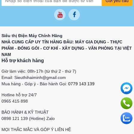
Gửi yêu cầu
Siêu thị Điện Máy Chính Hãng
NHÀ CUNG CẤP UY TÍN HÀNG ĐẦU: MÁY GIA DỤNG - THỰC
PHẨM - ĐÓNG GÓI - CƠ KHÍ - XÂY DỰNG - VĂN PHÒNG TẠI VIỆT
NAM
Hỗ trợ khách hàng
Giờ làm việc: 08h-17h (từ thứ 2 - thứ 7)
Email: Sieuthihaiminh@gmail.com
Mua hàng - Góp ý - Bảo hành Gọi:
0779 143 139
Hotline hỗ trợ 24/7
0965 415 898
BẢO HÀNH & KỸ THUẬT
0898 121 139 (Hotline) Zalo
MỌI THẮC MẮC VÀ GÓP Ý LIÊN HỆ