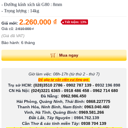
- Đường kính xích tải G80 : 8mm
- Trọng lượng : 14kg
2.260.000 ₫
Tiết kiệm: 13%
Giá mới:
Giá cũ:
2.610.000 ₫
(Giá đã VAT)
Bảo hành: 6 tháng
Mua ngay
Giờ làm việc: 08h-17h (từ thứ 2 - thứ 7)
Để gặp tư vấn viên vui lòng gọi:
Trụ sở HCM:
(028)3510 2786
-
0902 787 139
-
0
932 196 898
CN Hà Nội:
(024)3221 6365
-
0918 486 458
-
0962 714 680
Đà Nẵng:
0962.986.450
Hải Phòng
, Quảng Ninh, Thái Bình:
0868.227775
Thanh Hóa
, Ninh Bình, Nam Định
:
0963.040.460
Vinh
, Hà Tĩnh, Quảng Bình
:
0969.581.266
Đắk Lắk, Tây Nguyên
:
0984.762.139
Cần Thơ
& các tỉnh miền Tây
:
0938 704 139