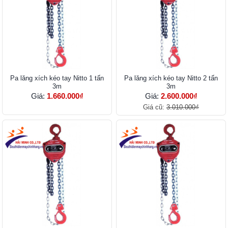
Pa lăng xích kéo tay Nitto 1 tấn
Pa lăng xích kéo tay Nitto 2 tấn
3m
3m
Giá:
1.660.000₫
Giá:
2.600.000₫
Giá cũ:
3.010.000₫