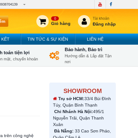
0938704139
Tài khoản
0
iếm
Giỏ hàng
Đăng nhập
 KẾT
TIN TỨC & SỰ KIỆN
LIÊN HỆ
Bảo hành, Bảo trì
 toán tiện lợi
Hướng dẫn & Lắp đặt Tận
iền mặt, chuyển khoản
nơi
SHOWROOM
Trụ sở HCM:
33/4 Bùi Đình
Túy, Quận Bình Thạnh
Chi Nhánh Hà Nội:
495/1
Nguyễn Trãi, Quận Thanh
Xuân
Đà Nẵng:
33 Cao Sơn Pháo,
ựa trên công nghệ
Quận Cẩm Lệ