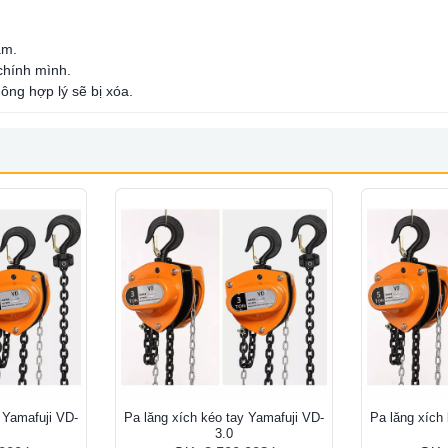
ẩm.
 chính mình.
ông hợp lý sẽ bị xóa.
 Yamafuji VD-
Pa lăng xích kéo tay Yamafuji VD-
Pa lăng xích
3.0