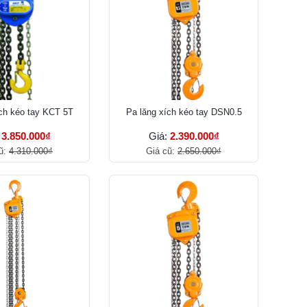
ích kéo tay KCT 5T
Pa lăng xích kéo tay DSN0.5
:
3.850.000₫
Giá:
2.390.000₫
ũ:
4.310.000₫
Giá cũ:
2.650.000₫