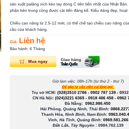
sản xuất palăng xích kéo tay dòng C tiên tiến nhất của Nhật Bản
phận bên trong cũng được cải tiến đáng kể. Kiểu dáng đẹp, hoạt 
Chiều cao nâng từ 2.5-12 mét, có thể chế tạo chiều cao nâng củ
cầu của khách hàng.
Liên hệ
Giá:
Bảo hành: 6 Tháng
Giao hàng
Mua ngay
Toàn Quốc
Giờ làm việc: 08h-17h (từ thứ 2 - thứ 7)
Để gặp tư vấn viên vui lòng gọi:
Trụ sở HCM:
(028)3510 2786
-
0902 787 139
-
0
932
CN Hà Nội:
(024)3221 6365
-
0918 486 458
-
0962 
Đà Nẵng:
0962.986.450
Hải Phòng
, Quảng Ninh, Thái Bình:
0868.227
Thanh Hóa
, Ninh Bình, Nam Định
:
0963.040.
Vinh
, Hà Tĩnh, Quảng Bình
:
0969.581.266
Đắk Lắk, Tây Nguyên
:
0984.762.139