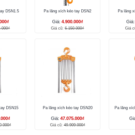
tay DSN1.5
Pa lăng xích kéo tay DSN2
Pa lăng x
.000₫
Giá:
4.900.000₫
Giá
8.000₫
Giá cũ:
6.150.000₫
Giá c
 tay DSN15
Pa lăng xích kéo tay DSN20
Pa lăng xí
.000₫
Giá:
47.075.000₫
Gi
0.000₫
Giá cũ:
49.909.000₫