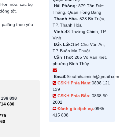
. Hơn nữa, các bộ
Hải Phòng:
879 Tôn Đức
động tốt.
Thắng, Quận Hồng Bàng
Thanh Hóa:
523 Bà Triệu,
a palăng theo yêu
TP. Thanh Hóa
Vinh:
43 Trường Chinh, TP.
Vinh
Đắk Lắk:
154 Chu Văn An,
TP. Buôn Ma Thuột
Cần Thơ:
285 Võ Văn Kiệt,
phường Bình Thủy
Email:
Sieuthihaiminh@gmail.com
CSKH Phía Nam:
0898 121
139
CSKH Phía Bắc:
0868 50
 196 898
2002
714 680
Đánh giá dịch vụ:
0965
415 898
775
460