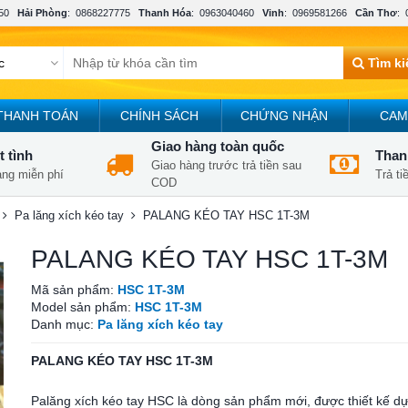
50
Hải Phòng
:
0868227775
Thanh Hóa
:
0963040460
Vinh
:
0969581266
Cần Thơ
:
Tìm k
THANH TOÁN
CHÍNH SÁCH
CHỨNG NHẬN
CAM
Giao hàng toàn quốc
t tình
Thanh
Giao hàng trước trả tiền sau
àng miễn phí
Trả t
COD
Pa lăng xích kéo tay
PALANG KÉO TAY HSC 1T-3M
PALANG KÉO TAY HSC 1T-3M
Mã sản phẩm:
HSC 1T-3M
Model sản phẩm:
HSC 1T-3M
Danh mục:
Pa lăng xích kéo tay
PALANG KÉO TAY HSC 1T-3M
Palăng xích kéo tay HSC là dòng sản phẩm mới, được thiết kế d