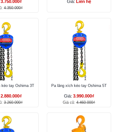
:
3.750.000₫
Giá:
Liên hệ
ũ:
4.350.000₫
h kéo tay Oshima 3T
Pa lăng xích kéo tay Oshima 5T
:
2.880.000₫
Giá:
3.990.000₫
ũ:
3.260.000₫
Giá cũ:
4.460.000₫