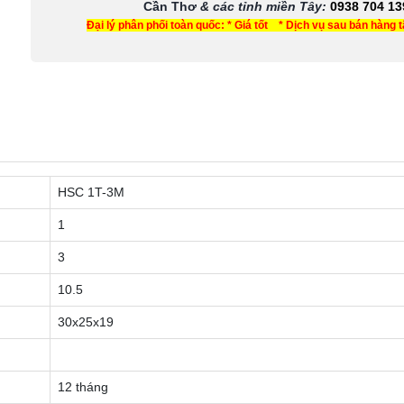
Cần Thơ
& các tỉnh miền Tây
:
0938 704 13
Đại lý phân phối toàn quốc: * Giá tốt * Dịch vụ sau bán hàng 
HSC 1T-3M
1
3
10.5
30x25x19
12 tháng