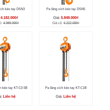
ích kéo tay DSN3
Pa lăng xích kéo tay DSN5
:
4.182.000₫
Giá:
5.849.000₫
ũ:
4.989.000₫
Giá cũ:
6.222.000₫
ch kéo tay KT-C0.5B
Pa lăng xích kéo tay KT-C1B
á:
Liên hệ
Giá:
Liên hệ