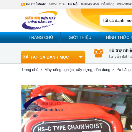
Hồ Chí Minh
:
0902787139
Hà Nội
:
0918486458
Đà Nẵng
:
09629864
TRANG CHỦ
GIỚI THIỆU
HÌNH THỨC 
Hỗ trợ nhiệ
Tư vấn đặt h
TẤT CẢ DANH MỤC
Trang chủ
Máy công nghiệp, xây dựng, dân dụng
Pa Lăng