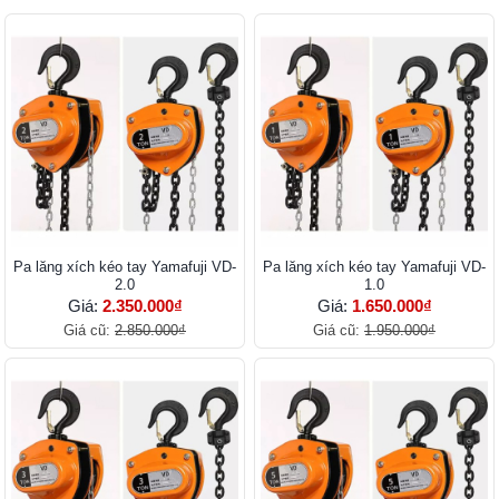
Pa lăng xích kéo tay Yamafuji VD-
Pa lăng xích kéo tay Yamafuji VD-
2.0
1.0
Giá:
2.350.000₫
Giá:
1.650.000₫
Giá cũ:
2.850.000₫
Giá cũ:
1.950.000₫