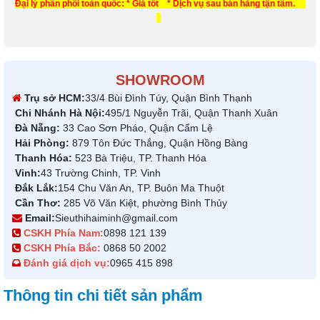
Đại lý phân phối toàn quốc: * Giá tốt * Dịch vụ sau bán hàng tận tâm.
SHOWROOM
Trụ sở HCM:
33/4 Bùi Đình Túy, Quận Bình Thạnh
Chi Nhánh Hà Nội:
495/1 Nguyễn Trãi, Quận Thanh Xuân
Đà Nẵng:
33 Cao Sơn Pháo, Quận Cẩm Lệ
Hải Phòng:
879 Tôn Đức Thắng, Quận Hồng Bàng
Thanh Hóa:
523 Bà Triệu, TP. Thanh Hóa
Vinh:
43 Trường Chinh, TP. Vinh
Đắk Lắk:
154 Chu Văn An, TP. Buôn Ma Thuột
Cần Thơ:
285 Võ Văn Kiệt, phường Bình Thủy
Email:
Sieuthihaiminh@gmail.com
CSKH Phía Nam:
0898 121 139
CSKH Phía Bắc:
0868 50 2002
Đánh giá dịch vụ:
0965 415 898
Thông tin chi tiết sản phẩm