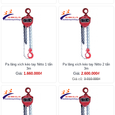
Pa lăng xích kéo tay Nitto 1 tấn
Pa lăng xích kéo tay Nitto 2 tấn
3m
3m
Giá:
1.660.000₫
Giá:
2.600.000₫
Giá cũ:
3.010.000₫