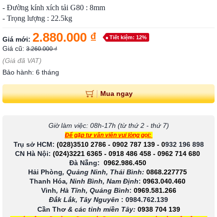
- Đường kính xích tải G80 : 8mm
- Trọng lượng : 22.5kg
2.880.000 ₫
Tiết kiệm: 12%
Giá mới:
Giá cũ:
3.260.000 ₫
(Giá đã VAT)
Bảo hành: 6 tháng
Mua ngay
Giờ làm việc: 08h-17h (từ thứ 2 - thứ 7)
Để gặp tư vấn viên vui lòng gọi:
Trụ sở HCM:
(028)3510 2786
-
0902 787 139
-
0
932 196 898
CN Hà Nội:
(024)3221 6365
-
0918 486 458
-
0962 714 680
Đà Nẵng:
0962.986.450
Hải Phòng
, Quảng Ninh, Thái Bình:
0868.227775
Thanh Hóa
, Ninh Bình, Nam Định
:
0963.040.460
Vinh
, Hà Tĩnh, Quảng Bình
:
0969.581.266
Đắk Lắk, Tây Nguyên
:
0984.762.139
Cần Thơ
& các tỉnh miền Tây
:
0938 704 139