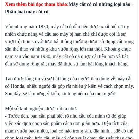
Xem thêm bài đọc tham khảo:
Máy cắt cỏ có những loại nào -
Phân loại máy cắt cỏ
Vào những năm 1830, máy cắt cỏ đầu tiên được xuất hiện. Tuy
nhiên chức năng và cấu tạo máy bị hạn chế chỉ được coi là sự
vượt trội hơn so với lưỡi hái thông thường được sử dụng cắt trong
sân thể thao và những khu vườn rộng lớn mà thôi. Khoảng chục
năm sau vào năm 1930, máy cắt cỏ đã được cải tiến hơn và bắt
đầu sử dụng rộng rãi, máy đã thực sự làm hài lòng khách hàng.
Tạo được lòng tin và sự hài lòng của người tiêu dùng về máy cắt
cỏ Honda, nhiều người đã góp rất nhiều ý kiến về cách chọn máy.
Sau đây, sẽ là những ý kiến, kinh nghiệm của mọi người.
Một số kinh nghiệm được rút ra như:
- Trước tiên, bạn cần phải biết rõ nhu cầu của mình từ đó giúp
việc xác định chọn sản phẩm cách đơn giản hơn. Diện tích của
mảnh vườn bao nhiêu, loại cỏ nào trong sân, địa hình,…để có thể
chọn loại máy, lưỡi cắt, máy có công suất chạy, tần suất chạy cho