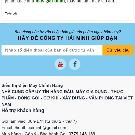
phẩm khác như
máy giặt thảm
, máy hút ẩm, máy tạo ẩm…
Trở về
Bạn đang cần tư vấn hoặc báo giá sản phẩm ngay hôm nay?
HÃY ĐỂ CÔNG TY HẢI MINH GIÚP BẠN
Gửi yêu cầu
Siêu thị Điện Máy Chính Hãng
NHÀ CUNG CẤP UY TÍN HÀNG ĐẦU: MÁY GIA DỤNG - THỰC
PHẨM - ĐÓNG GÓI - CƠ KHÍ - XÂY DỰNG - VĂN PHÒNG TẠI VIỆT
NAM
Hỗ trợ khách hàng
Giờ làm việc: 08h-17h (từ thứ 2 - thứ 7)
Email: Sieuthihaiminh@gmail.com
Mua hàng - Góp ý - Bảo hành Gọi:
0779 143 139